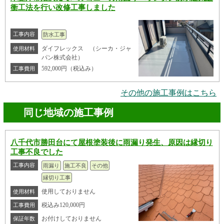
衝工法を行い改修工事しました
工事内容
防水工事
ダイフレックス （シーカ・ジャ
使用材料
パン株式会社）
592,000円（税込み）
工事費用
その他の施工事例はこちら
同じ地域の施工事例
八千代市勝田台にて屋根塗装後に雨漏り発生、原因は縁切り
工事不良でした
工事内容
雨漏り
施工不良
その他
縁切り工事
使用しておりません
使用材料
税込み120,000円
工事費用
お付けしておりません
保証年数