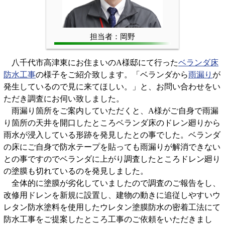
担当者：岡野
八千代市高津東にお住まいのA様邸にて行った
ベランダ床
防水工事
の様子をご紹介致します。「ベランダから
雨漏り
が
発生しているので見に来てほしい。」と、お問い合わせをい
ただき調査にお伺い致しました。
雨漏り箇所をご案内していただくと、A様がご自身で雨漏
り箇所の天井を開口したところベランダ床のドレン廻りから
雨水が浸入している形跡を発見したとの事でした。ベランダ
の床にご自身で防水テープを貼っても雨漏りが解消できない
との事ですのでベランダに上がり調査したところドレン廻り
の塗膜も切れているのを発見しました。
全体的に塗膜が劣化していましたので調査のご報告をし、
改修用ドレンを新規に設置し、建物の動きに追従しやすいウ
レタン防水塗料を使用したウレタン塗膜防水の密着工法にて
防水工事をご提案したところ工事のご依頼をいただきまし