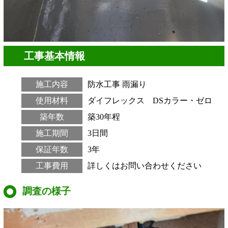
工事基本情報
施工内容
防水工事
雨漏り
使用材料
ダイフレックス DSカラー・ゼロ
築年数
築30年程
施工期間
3日間
保証年数
3年
工事費用
詳しくはお問い合わせください
調査の様子