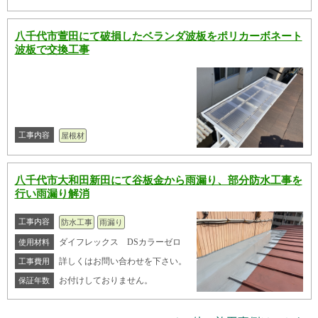
八千代市萱田にて破損したベランダ波板をポリカーボネート
波板で交換工事
工事内容
屋根材
八千代市大和田新田にて谷板金から雨漏り、部分防水工事を
行い雨漏り解消
工事内容
防水工事
雨漏り
ダイフレックス DSカラーゼロ
使用材料
詳しくはお問い合わせを下さい。
工事費用
お付けしておりません。
保証年数