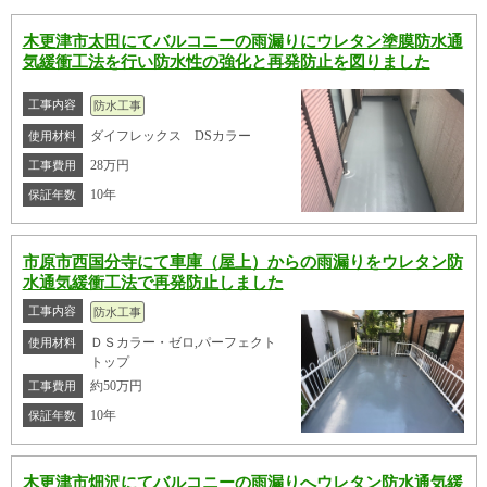
木更津市太田にてバルコニーの雨漏りにウレタン塗膜防水通
気緩衝工法を行い防水性の強化と再発防止を図りました
工事内容
防水工事
ダイフレックス DSカラー
使用材料
28万円
工事費用
10年
保証年数
市原市西国分寺にて車庫（屋上）からの雨漏りをウレタン防
水通気緩衝工法で再発防止しました
工事内容
防水工事
ＤＳカラー・ゼロ,パーフェクト
使用材料
トップ
約50万円
工事費用
10年
保証年数
木更津市畑沢にてバルコニーの雨漏りへウレタン防水通気緩