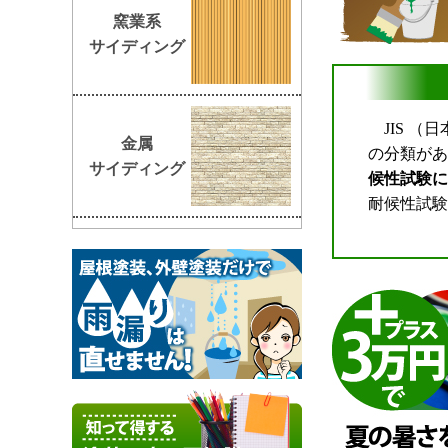
窯業系
サイディング
JIS 
金属
の分類がある
サイディング
候性試験に
耐候性試験