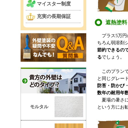
マイスター制度
充実の長期保証
遮熱塗料
プラス5万円
ちろん弱溶剤
節約できるの
る
でしょう。
このプランで
と同じグレー
防苔・防かび
数年の耐用年
夏場の暑さに
モルタル
という方にお