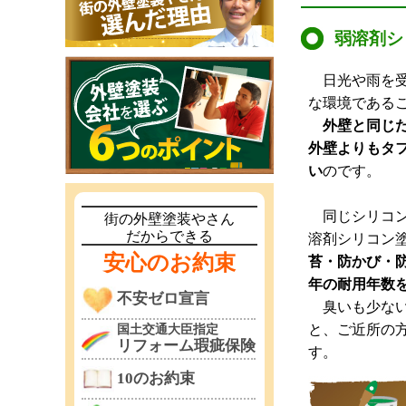
弱溶剤シ
日光や雨を受
な環境である
外壁と同じ
外壁よりもタ
い
のです。
同じシリコン
街の外壁塗装やさん
だからできる
溶剤シリコン
安心のお約束
苔・防かび・
年の耐用年数
不安ゼロ宣言
臭いも少ない
と、ご近所の
国土交通大臣指定
リフォーム瑕疵保険
す。
10のお約束