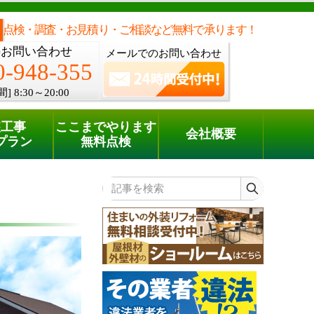
メールでのご相談
電話でのご相談
[8:30～20:00]
0120-948-355
phone
点検・調査・お見積り・ご相談など無料で承ります！
のお問い合わせ
メールでのお問い合わせ
0-948-355
間]
8:30～20:00
装工事
ここまでやります
会社概要
プラン
無料点検
記事を検索