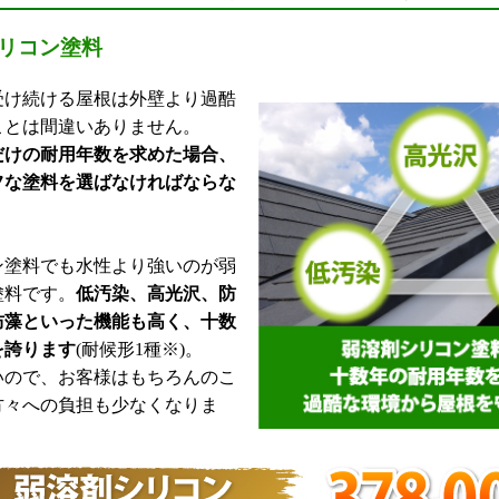
リコン塗料
け続ける屋根は外壁より過酷
ことは間違いありません。
だけの耐用年数を求めた場合、
フな塗料を選ばなければならな
塗料でも水性より強いのが弱
塗料です。
低汚染、高光沢、防
防藻といった機能も高く、十数
を誇ります
(耐候形1種※)。
ので、お客様はもちろんのこ
方々への負担も少なくなりま