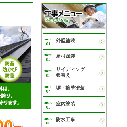
menu
外壁塗装
01
menu
屋根塗装
02
サイディング
menu
張替え
03
menu
塀・擁壁塗装
04
menu
室内塗装
05
menu
防水工事
06