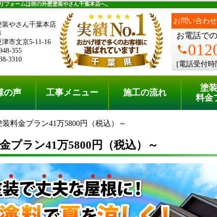
料金プラン
無料点検
リフォームは街の外壁塗装やさん千葉本店へ。
お問い合わせ
塗装やさん千葉本店
4
お電話で
市文京5-11-16
012
phone
948-355
38-3310
[電話受付時
塗
様の声
工事メニュー
施工の流れ
料金
装料金プラン41万5800円（税込）～
金プラン41万5800円（税込）～