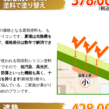
の価格となる遮熱塗料も、も
シリコンです。
夏場は光熱費を
で、価格差分は数年で解消でき
使われる弱溶剤シリコン塗料
ドですので、
低汚染、高光沢、
・防藻といった機能も高く、十
数を誇ります
(耐候形1種※)。
悩んでいる、ご家族が暑がり
勧めのプランです。