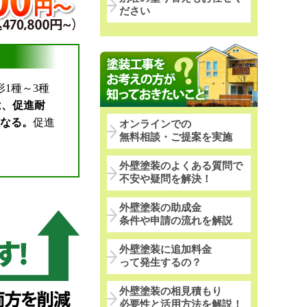
ださい
1種～3種
は、促進耐
になる。
促進
オンラインでの
無料相談・ご提案を実施
外壁塗装のよくある質問で
不安や疑問を解決！
外壁塗装の助成金
条件や申請の流れを解説
外壁塗装に追加料金
って発生するの？
外壁塗装の相見積もり
必要性と活用方法を解説！