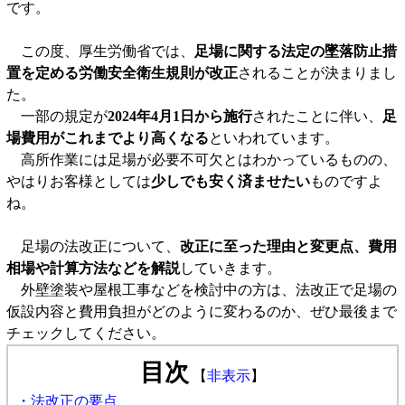
です。
この度、厚生労働省では、
足場に関する法定の墜落防止措
置を定める労働安全衛生規則が改正
されることが決まりまし
た。
一部の規定が
2024年4月1日から施行
されたことに伴い、
足
場費用がこれまでより高くなる
といわれています。
高所作業には足場が必要不可欠とはわかっているものの、
やはりお客様としては
少しでも安く済ませたい
ものですよ
ね。
足場の法改正について、
改正に至った理由と変更点、費用
相場や計算方法などを解説
していきます。
外壁塗装や屋根工事などを検討中の方は、法改正で足場の
仮設内容と費用負担がどのように変わるのか、ぜひ最後まで
チェックしてください。
目次
【
非表示
】
・法改正の要点