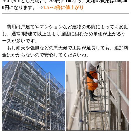
＋αで8ｍとした場合、
700円／1㎡
なら、
足場の費用は246,40
0円
になります。 ⇒
1.5～2倍に値上がり
費用は戸建てやマンションなど建物の形態によっても変動
し、通常3階建て以上はより強固に組むため単価が上がるケ
ースが多いです。
もし雨天や強風などの悪天候で工期が延長しても、追加料
金はかからないので安心してくださいね。