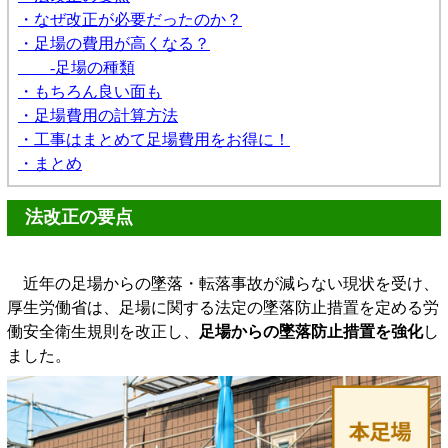
・なぜ改正が必要だったのか？
・足場の費用が高くなる？
-足場の種類
・もちろん良い面も
・足場費用の計算方法
・工事はまとめて足場費用をお得に！
・まとめ
法改正の要点
近年の足場からの墜落・転落事故が減らない現状を受け、
厚生労働省は、足場に関する法定の墜落防止措置を定める労
働安全衛生規則を改正し、
足場からの墜落防止措置を強化
し
ました。