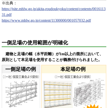
※出典：
https://jsite.mhlw.go.jp/akita-roudoukyoku/content/contents/0016113
31.pdf
https://www.mhlw.go.jp/content/11300000/001057032.pdf
一側足場の使用範囲が明確化
建物と足場の幅（水平距離）が1m以上の箇所において、
原則として本足場を使用することが義務付けられました。