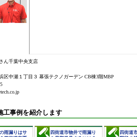
さん千葉中央支店
区中瀬１丁目３ 幕張テクノガーデン CB棟3階MBP
55
ech.co.jp
施工事例を紹介します
の雨漏りはサ
四街道市物井で雨漏り
四街道