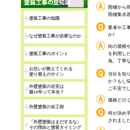
雨樋から
雨樋集水
塗装工事の知識
業者や工
か?
なぜ塗装工事が必要なのか
街の屋根
を利用し
塗装工事のポイント
為。丁寧
お住いが教えてくれる
当社を知
塗り替えのサイン
か？もし
外壁塗装の目安は
ご不安で
築10年って本当？
価格どの
外壁塗装の全工程
何が決め
されました
「外壁塗装はまだするな」
その理由と塗装タイミング