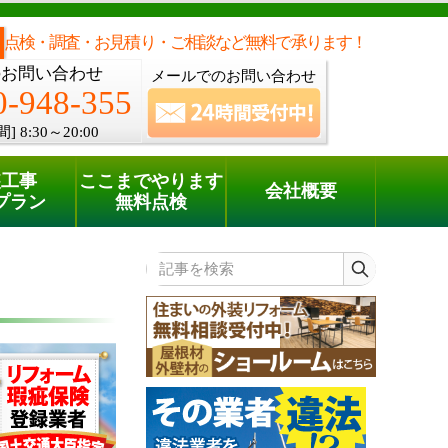
メールでのご相談
電話でのご相談
[8:30～20:00]
0120-948-355
phone
点検・調査・お見積り・ご相談など無料で承ります！
のお問い合わせ
メールでのお問い合わせ
0-948-355
間]
8:30～20:00
装工事
ここまでやります
会社概要
プラン
無料点検
記事を検索