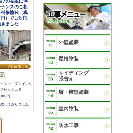
錆びの発生に伴
テナンスのご相
分補修塗装（税
800円）でご対応
頂きました
menu
外壁塗装
01
menu
屋根塗装
02
サイディング
menu
塗装
張替え
03
ペイント ファインシ
ンフレッシュⅡ
menu
塀・擁壁塗装
04
,800円
け致しておりません
menu
室内塗装
05
menu
防水工事
06