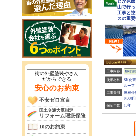
ビが原因
山で行っ
工事と塗
スの重要
工事内容
屋根塗
街の外壁塗装やさん
だからできる
SK化
使用材料
ルーフ
安心のお約束
屋根外壁
工事費用
0,000円
不安ゼロ宣言
10年
保証年数
国土交通大臣指定
リフォーム瑕疵保険
10のお約束