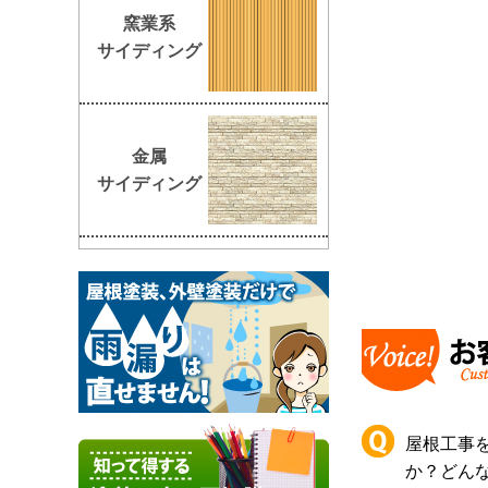
窯業系
サイディング
金属
サイディング
屋根工事
か？どん