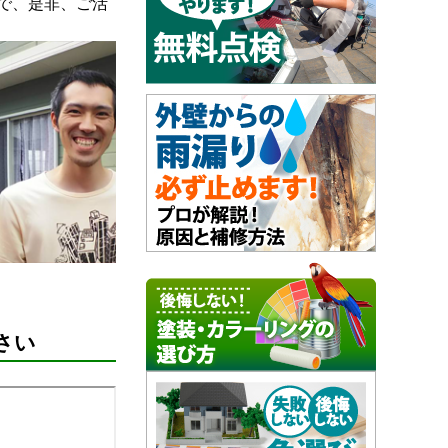
で、是非、ご活
さい