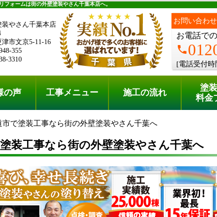
料金プラン
無料点検
リフォームは街の外壁塗装やさん千葉本店へ。
お問い合わせ
塗装やさん千葉本店
4
お電話で
市文京5-11-16
012
phone
948-355
38-3310
[電話受付時
塗
様の声
工事メニュー
施工の流れ
料金
道市で塗装工事なら街の外壁塗装やさん千葉へ
で塗装工事なら街の外壁塗装やさん千葉へ