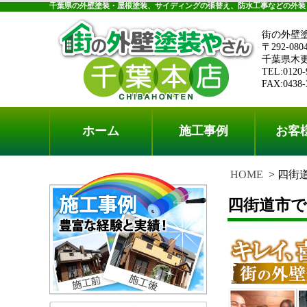
千葉県の外壁塗装・屋根塗装、サイディングの張替え、防水工事などの外装
街の外壁
〒292-080
千葉県木更津
TEL:0120-
FAX:0438-
ホーム
施工事例
お客
HOME
四街
四街道市