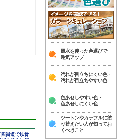
風水を使った色選びで
運気アップ
汚れが目立ちにくい色・
汚れが目立ちやすい色
色あせしやすい色・
色あせしにくい色
ツートンやカラフルに塗
り替えたい人が知ってお
くべきこと
市四街道で鉄骨