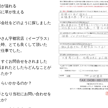
雨が溢れる
器に草が生える
事会社をどのように探しました
やさん宇都宮店（イープラス）
た時、とても良くして頂いた
な仕事でした。
りすぐお問合せをされました
悩まれたとしたらどんなことが
したか？
くらいかかるのか？
手となり当社にお問い合わせを
か?