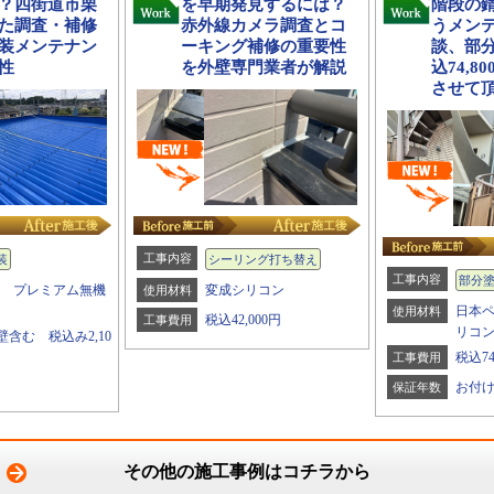
？四街道市栗
を早期発見するには？
階段の
た調査・補修
赤外線カメラ調査とコ
うメン
装メンテナン
ーキング補修の重要性
談、部
性
を外壁専門業者が解説
込74,
させて
工事内容
装
シーリング打ち替え
工事内容
部分
研 プレミアム無機
変成シリコン
使用材料
日本
使用材料
税込42,000円
工事費用
リコ
含む 税込み2,10
税込74
工事費用
お付
保証年数
その他の施工事例はコチラから