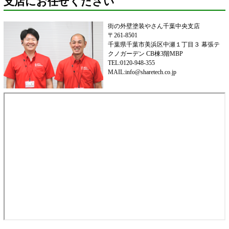
支店にお任せください
街の外壁塗装やさん千葉中央支店
〒261-8501
千葉県千葉市美浜区中瀬１丁目３ 幕張テ
クノガーデン CB棟3階MBP
TEL:0120-948-355
MAIL:info@sharetech.co.jp