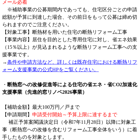
メール必着
※補助事業の公募期間内であっても、住宅区分ごとの申請
総額が予算に到達した場合、その前日をもって公募は締め切
られますのでご注意ください。
【対象工事】断熱材を用いた住宅の断熱リフォーム工事
【事業内容】居住を目的とした専用住宅に対し、省エネ効果
（15％以上）が見込まれるような断熱リフォーム工事への支
援事業です。
→
条件や申請方法など、詳しくは既存住宅における断熱リフ
ォーム支援事業の公式HPをご覧ください。
・
断熱窓への改修促進等による住宅の省エネ・省CO2加速化
支援事業（先進的窓リノベ2026事業）
【補助金額】最大100万円／戸まで
【申請期間】
申請受付開始～予算上限に達するまで
補正予算案閣議決定日（令和7年11月28日）以降に対象工
事（断熱窓への改修を含むリフォーム工事全体をいう）に着
手したものを対象とします。