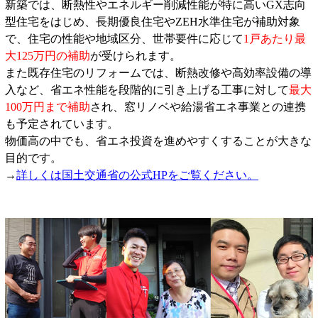
新築では、断熱性やエネルギー削減性能が特に高いGX志向
型住宅をはじめ、長期優良住宅やZEH水準住宅が補助対象
で、住宅の性能や地域区分、世帯要件に応じて
1戸あたり最
大125万円の補助
が受けられます。
また既存住宅のリフォームでは、断熱改修や高効率設備の導
入など、省エネ性能を段階的に引き上げる工事に対して
最大
100万円まで補助
され、窓リノベや給湯省エネ事業との連携
も予定されています。
物価高の中でも、省エネ投資を進めやすくすることが大きな
目的です。
→
詳しくは国土交通省の公式HPをご覧ください。