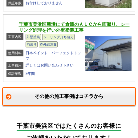
お付けしておりません
保証年数
千葉市美浜区新港にて倉庫のＡＬＣから雨漏り、シー
リング処理を行い外壁塗装工事
工事内容
外壁塗装
シーリング打ち替え
雨漏り
赤外線調査
日本ペイント パーフェクトトッ
使用材料
プ
詳しくはお問い合わせ下さい
工事費用
8年間
保証年数
その他の施工事例はコチラから
千葉市美浜区では
たくさんのお客様に
ご依頼をいただいております！