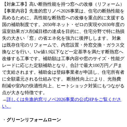
【対象工事】高い断熱性能を持つ窓への改修（リフォーム）
【事業内容】先進的窓リノベ2026事業は、住宅の断熱性能を
高めるために、高性能な断熱窓への改修を重点的に支援する
国の補助制度です。2050年ネット・ゼロの実現や2030年度の
温室効果ガス削減目標の達成を目的に、住宅分野で特に熱損
失の大きい「窓」の省エネ化を強力に後押しします。 対象
は既存住宅のリフォームで、内窓設置・外窓交換・ガラス交
換などを行い、Uw値1.9以下など一定基準を満たす断熱窓へ
改修する工事です。補助額は工事内容や窓のサイズ・性能グ
レードに応じた定額補助となり、合計で最大100万円／戸ま
で支給されます。補助金は登録事業者が申請し、住宅所有者
に全額還元される仕組みです。 断熱性向上により、光熱費
削減や室内の快適性向上、ヒートショック対策にもつながる
点が大きな特徴です。
→
詳しくは先進的窓リノベ2026事業の公式HPをご覧くださ
い。
・
グリーンリフォームローン