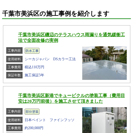
千葉市美浜区の施工事例を紹介します
千葉市美浜区磯辺のテラスハウス雨漏りを通気緩衝工
法で全面改修の実例
工事内容
防水工事
シーカジャパン DSカラー工法
使用材料
税込110万円
工事費用
施工保証5年
保証年数
千葉市美浜区新港でキュービクルの塗装工事（費用目
安は20万円前後）を施工させて頂きました
工事内容
部分塗装
日本ペイント ファインフッソ
使用材料
約200,000円
工事費用