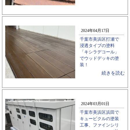
2024年04月17日
千葉市美浜区打瀬で
浸透タイプの塗料
「キシラデコール」
でウッドデッキの塗
装！
続きを読む
2024年03月01日
千葉市美浜区浜田で
キュービクルの塗装
工事、ファインシリ