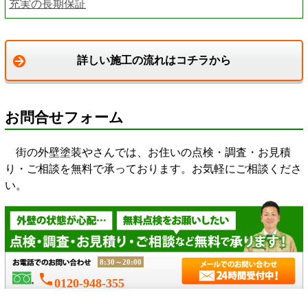
充実の長期保証
詳しい施工の流れはコチラから
お問合せフォーム
街の外壁塗装やさんでは、お住いの点検・調査・お見積
り・ご相談を無料で承っております。お気軽にご相談くださ
い。
8:30～20:00
phone
0120-948-355