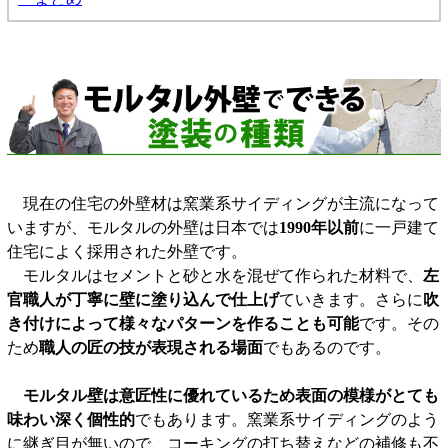
現在の住宅の外壁材は窯業系サイディングが主流になって
いますが、モルタルの外壁は日本では
1990年以前
に一戸建て
住宅によく採用された外壁です。
モルタルはセメントと砂と水を混ぜて作られた材料で、
左
官職人が丁寧に壁に塗り込んで仕上げ
ていきます。さらに
吹
き付けによって様々なパターンを作ることも可能
です。その
ため
職人の匠の技が表現される場面
でもあるのです。
モルタル壁は意匠性に優れているため表面の模様がとても
味わい深く個性的
でもあります。窯業系サイディングのよう
に継ぎ目が無いので、コーキングの打ち替えなどの補修も不