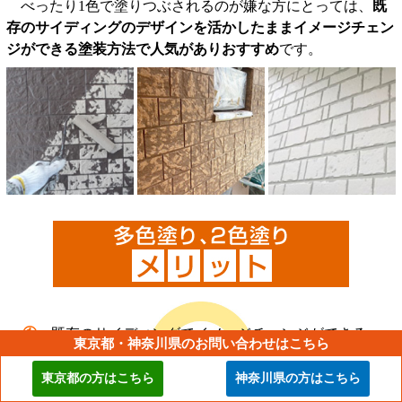
べったり1色で塗りつぶされるのが嫌な方にとっては、
既
存のサイディングのデザインを活かしたままイメージチェン
ジができる塗装方法で人気がありおすすめ
です。
①：
既存のサイディングでイメージチェンジができる
東京都・神奈川県のお問い合わせはこちら
②：
1色塗りで単純な風合いにならない
③：
個性的なデザインの外壁に変えられる
東京都の方はこちら
神奈川県の方はこちら