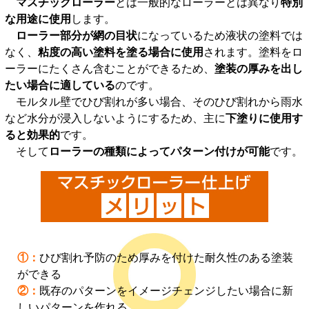
マスチックローラー
とは一般的なローラーとは異なり
特別
な用途に使用
します。
ローラー部分が網の目状
になっているため液状の塗料では
なく、
粘度の高い塗料を塗る場合に使用
されます。塗料をロ
ーラーにたくさん含むことができるため、
塗装の厚みを出し
たい場合に適している
のです。
モルタル壁でひび割れが多い場合、そのひび割れから雨水
など水分が浸入しないようにするため、主に
下塗りに使用す
ると効果的
です。
そして
ローラーの種類によってパターン付けが可能
です。
①：
ひび割れ予防のため厚みを付けた耐久性のある塗装
ができる
②：
既存のパターンをイメージチェンジしたい場合に新
しいパターンを作れる