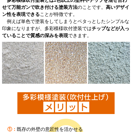
多彩模様吹付塗装とは2色以上の塗料やチップを混ぜ合わ
せて万能ガンで吹き付ける塗装方法
のことです。
高いデザイ
ン性を表現できる
ことが特徴です。
例えば単色で塗装をしてしまうとベタっとしたシンプルな
印象になりますが、多彩模様吹付塗装では
チップなどが入っ
ていることで質感の深みを表現
できます。
①：
既存の外壁の意匠性を活かせる