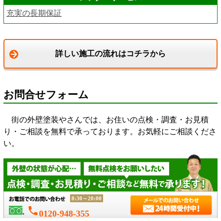
充実の長期保証
詳しい施工の流れはコチラから
お問合せフォーム
街の外壁塗装やさんでは、お住いの点検・調査・お見積
り・ご相談を無料で承っております。お気軽にご相談くださ
い。
8:30～20:00
phone
0120-948-355