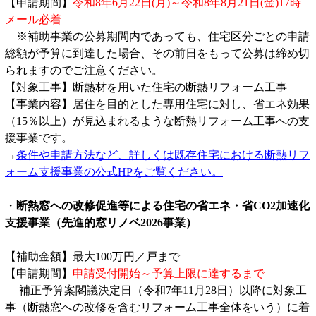
【申請期間】
令和8年6月22日(月)～令和8年8月21日(金)17時
メール必着
※補助事業の公募期間内であっても、住宅区分ごとの申請
総額が予算に到達した場合、その前日をもって公募は締め切
られますのでご注意ください。
【対象工事】断熱材を用いた住宅の断熱リフォーム工事
【事業内容】居住を目的とした専用住宅に対し、省エネ効果
（15％以上）が見込まれるような断熱リフォーム工事への支
援事業です。
→
条件や申請方法など、詳しくは既存住宅における断熱リフ
ォーム支援事業の公式HPをご覧ください。
・
断熱窓への改修促進等による住宅の省エネ・省CO2加速化
支援事業（先進的窓リノベ2026事業）
【補助金額】最大100万円／戸まで
【申請期間】
申請受付開始～予算上限に達するまで
補正予算案閣議決定日（令和7年11月28日）以降に対象工
事（断熱窓への改修を含むリフォーム工事全体をいう）に着