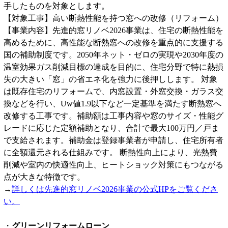
手したものを対象とします。
【対象工事】高い断熱性能を持つ窓への改修（リフォーム）
【事業内容】先進的窓リノベ2026事業は、住宅の断熱性能を
高めるために、高性能な断熱窓への改修を重点的に支援する
国の補助制度です。2050年ネット・ゼロの実現や2030年度の
温室効果ガス削減目標の達成を目的に、住宅分野で特に熱損
失の大きい「窓」の省エネ化を強力に後押しします。 対象
は既存住宅のリフォームで、内窓設置・外窓交換・ガラス交
換などを行い、Uw値1.9以下など一定基準を満たす断熱窓へ
改修する工事です。補助額は工事内容や窓のサイズ・性能グ
レードに応じた定額補助となり、合計で最大100万円／戸ま
で支給されます。補助金は登録事業者が申請し、住宅所有者
に全額還元される仕組みです。 断熱性向上により、光熱費
削減や室内の快適性向上、ヒートショック対策にもつながる
点が大きな特徴です。
→
詳しくは先進的窓リノベ2026事業の公式HPをご覧くださ
い。
・
グリーンリフォームローン