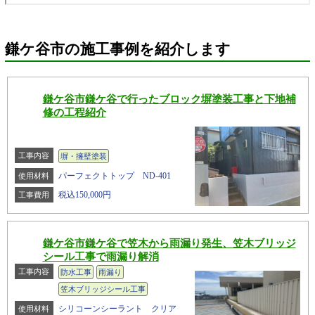
鎌ケ谷市の施工事例を紹介します
鎌ケ谷市鎌ケ谷で行ったブロック塀塗装工事と下地補
修の工程紹介
工事内容
塀・擁壁塗装
パーフェクトトップ ND-401
使用材料
税込150,000円
工事費用
鎌ケ谷市鎌ケ谷で笠木から雨漏り発生、笠木ブリッジ
シール工事で雨漏り解消
工事内容
防水工事
雨漏り
笠木ブリッジシール工事
シリコーンシーラント クリア
使用材料