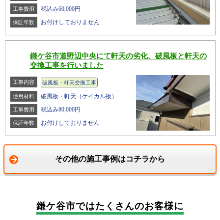
税込み60,000円
工事費用
お付けしておりません
保証年数
鎌ケ谷市道野辺中央にて軒天の劣化、破風板と軒天の
交換工事を行いました
工事内容
破風板・軒天交換工事
破風板・軒天（ケイカル板）
使用材料
税込み80,000円
工事費用
お付けしておりません
保証年数
その他の施工事例はコチラから
鎌ケ谷市では
たくさんのお客様に