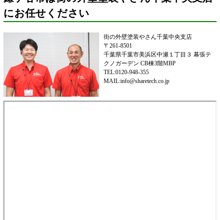
にお任せください
街の外壁塗装やさん千葉中央支店
〒261-8501
千葉県千葉市美浜区中瀬１丁目３ 幕張テ
クノガーデン CB棟3階MBP
TEL:0120-948-355
MAIL:info@sharetech.co.jp