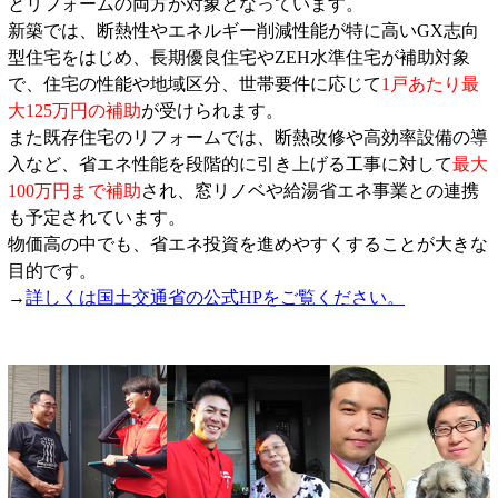
とリフォームの両方が対象となっています。
新築では、断熱性やエネルギー削減性能が特に高いGX志向
型住宅をはじめ、長期優良住宅やZEH水準住宅が補助対象
で、住宅の性能や地域区分、世帯要件に応じて
1戸あたり最
大125万円の補助
が受けられます。
また既存住宅のリフォームでは、断熱改修や高効率設備の導
入など、省エネ性能を段階的に引き上げる工事に対して
最大
100万円まで補助
され、窓リノベや給湯省エネ事業との連携
も予定されています。
物価高の中でも、省エネ投資を進めやすくすることが大きな
目的です。
→
詳しくは国土交通省の公式HPをご覧ください。