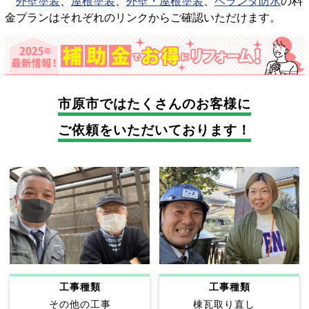
外壁塗装
、
屋根塗装
、
外壁・屋根塗装
、
ベランダ防水
の料
金プランはそれぞれのリンクからご確認いただけます。
市原市では
たくさんのお客様に
ご依頼をいただいております！
工事種類
工事種類
その他の工事
棟瓦取り直し