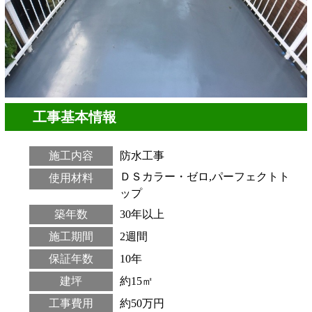
工事基本情報
施工内容
防水工事
ＤＳカラー・ゼロ,パーフェクトト
使用材料
ップ
築年数
30年以上
施工期間
2週間
保証年数
10年
建坪
約15㎡
工事費用
約50万円