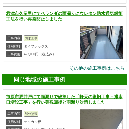
君津市久留里にてベランダの雨漏りにウレタン防水通気緩衝
工法を行い再発防止しました
工事内容
防水工事
ダイフレックス
使用材料
477,000円（税込み）
工事費用
その他の施工事例はこちら
同じ地域の施工事例
市原市潤井戸にて雨漏りで破損した「軒天の復旧工事＋排水
口増設工事」を行い美観回復と雨漏り対策しました
工事内容
部分塗装
ケイカル板
使用材料