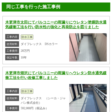
同じ工事を行った施工事例
木更津市太田にてバルコニーの雨漏りにウレタン塗膜防水通
気緩衝工法を行い防水性の強化と再発防止を図りました
工事内容
防水工事
ダイフレックス DSカラー
使用材料
28万円
工事費用
10年
保証年数
木更津市畑沢にてバルコニーの雨漏りへウレタン防水通気緩
衝工法を行い改修工事しました
工事内容
防水工事
ダイフレックス （シーカ・ジャ
使用材料
パン株式会社）
592,000円（税込み）
工事費用