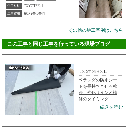
TOYOTEX社
使用材料
税込200,000円
工事費用
その他の施工事例はこちら
この工事と同じ工事を行っている現場ブログ
2026年08月02日
ベランダの防水シー
トを長持ちさせる秘
訣！劣化サインと補
修のタイミング
続きを読む