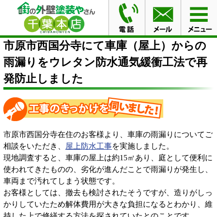
HOME
施工事例
市原市西国分寺にて車庫（屋上）から
の雨漏りをウレタン防水通気緩衝工法で再発防止しました
市原市西国分寺にて車庫（屋上）からの
雨漏りをウレタン防水通気緩衝工法で再
発防止しました
市原市西国分寺在住のお客様より、車庫の雨漏りについてご
相談をいただき、
屋上防水工事
を実施しました。
現地調査すると、車庫の屋上は約15㎡あり、庭として便利に
使われてきたものの、劣化が進んだことで雨漏りが発生し、
車両まで汚れてしまう状態です。
お客様としては、撤去も検討されたそうですが、造りがしっ
かりしていたため解体費用が大きな負担になるとわかり、維
持した上で修繕する方法を探されていたとのことです。