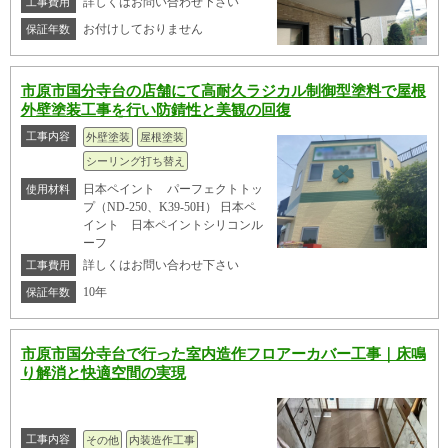
詳しくはお問い合わせ下さい
工事費用
お付けしておりません
保証年数
市原市国分寺台の店舗にて高耐久ラジカル制御型塗料で屋根
外壁塗装工事を行い防錆性と美観の回復
工事内容
外壁塗装
屋根塗装
シーリング打ち替え
日本ペイント パーフェクトトッ
使用材料
プ（ND-250、K39-50H） 日本ペ
イント 日本ペイントシリコンル
ーフ
詳しくはお問い合わせ下さい
工事費用
10年
保証年数
市原市国分寺台で行った室内造作フロアーカバー工事｜床鳴
り解消と快適空間の実現
工事内容
その他
内装造作工事