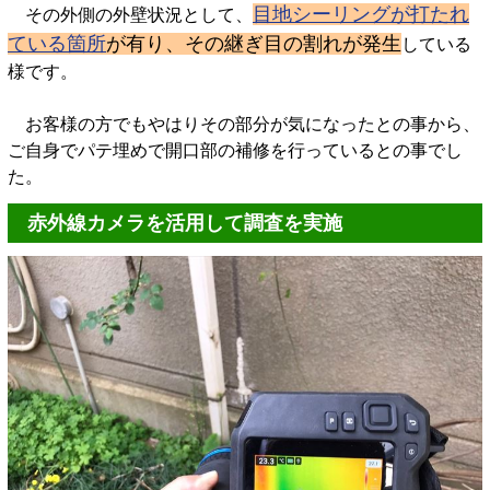
目地シーリングが打たれ
その外側の外壁状況として、
ている箇所
が有り、その継ぎ目の割れが発生
している
様です。
お客様の方でもやはりその部分が気になったとの事から、
ご自身でパテ埋めで開口部の補修を行っているとの事でし
た。
赤外線カメラを活用して調査を実施