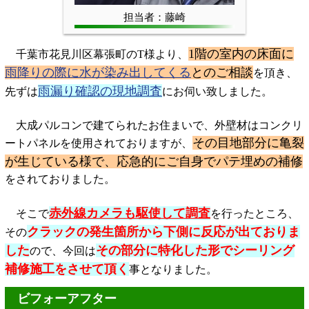
担当者：藤崎
1階の室内の床面に
千葉市花見川区幕張町のT様より、
雨降りの際に水が染み出してくる
とのご相談
を頂き、
雨漏り確認の現地調査
先ずは
にお伺い致しました。
大成パルコンで建てられたお住まいで、外壁材はコンクリ
その目地部分に亀裂
ートパネルを使用されておりますが、
が生じている様で、応急的にご自身でパテ埋めの補修
をされておりました。
赤外線カメラも駆使して調査
そこで
を行ったところ、
クラックの発生箇所から下側に反応が出ておりま
その
した
その部分に特化した形でシーリング
ので、今回は
補修施工をさせて頂く
事となりました。
ビフォーアフター