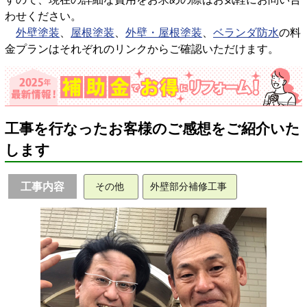
わせください。
外壁塗装
、
屋根塗装
、
外壁・屋根塗装
、
ベランダ防水
の料
金プランはそれぞれのリンクからご確認いただけます。
工事を行なったお客様のご感想をご紹介いた
します
工事内容
その他
外壁部分補修工事