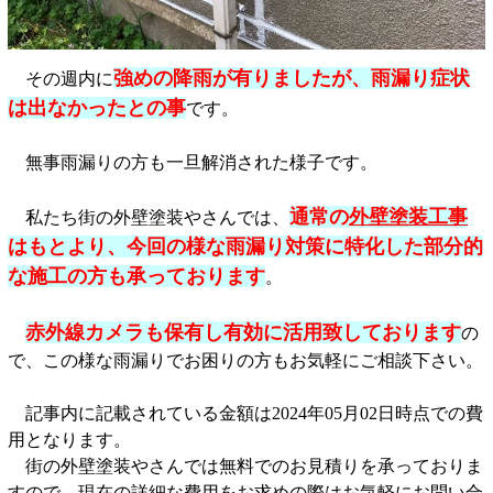
強めの降雨が有りましたが、雨漏り症状
その週内に
は出なかったとの事
です。
無事雨漏りの方も一旦解消された様子です。
通常の
外壁塗装工事
私たち街の外壁塗装やさんでは、
はもとより、今回の様な雨漏り対策に特化した部分的
な施工の方も承っております
。
赤外線カメラも保有し有効に活用致しております
の
で、この様な雨漏りでお困りの方もお気軽にご相談下さい。
記事内に記載されている金額は2024年05月02日時点での費
用となります。
街の外壁塗装やさんでは無料でのお見積りを承っておりま
すので、現在の詳細な費用をお求めの際はお気軽にお問い合