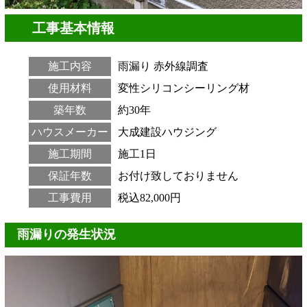
工事基本情報
施工内容
雨漏り
赤外線調査
使用材料
変性シリコンシーリング材
築年数
約30年
ハウスメーカー
大成建設ハウジング
施工期間
施工1日
保証年数
お付け致しておりません
工事費用
税込82,000円
雨漏りの発生状況