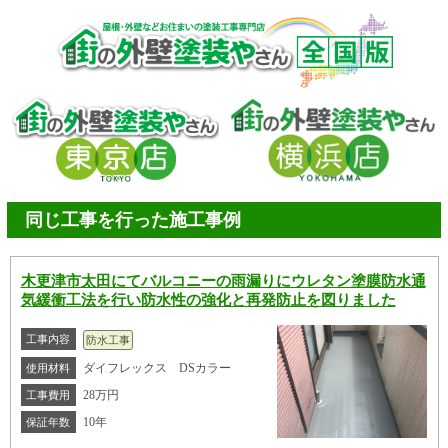
同じ工事を行った施工事例
木更津市太田にてバルコニーの雨漏りにウレタン塗膜防水通
気緩衝工法を行い防水性の強化と再発防止を図りました
工事内容
防水工事
ダイフレックス DSカラー
使用材料
28万円
工事費用
10年
保証年数