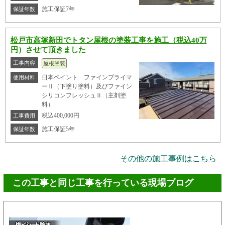
施工保証7年
保証年数
松戸市高塚新田でトタン屋根の塗装工事を施工（税込40万
円）させて頂きました
工事内容
屋根塗装
日本ペイント ファインプライマ
使用材料
ーⅡ（下塗り塗料）及びファイン
シリコンフレッシュⅡ（主剤塗
料）
税込400,000円
工事費用
施工保証5年
保証年数
その他の施工事例はこちら
この工事と同じ工事を行っている現場ブログ