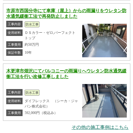
市原市西国分寺にて車庫（屋上）からの雨漏りをウレタン防
水通気緩衝工法で再発防止しました
工事内容
防水工事
ＤＳカラー・ゼロ,パーフェクト
使用材料
トップ
約50万円
工事費用
10年
保証年数
木更津市畑沢にてバルコニーの雨漏りへウレタン防水通気緩
衝工法を行い改修工事しました
工事内容
防水工事
ダイフレックス （シーカ・ジャ
使用材料
パン株式会社）
592,000円（税込み）
工事費用
その他の施工事例はこちら