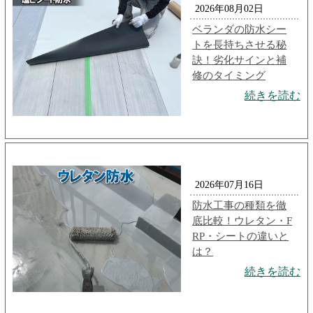
2026年08月02日
ベランダの防水シー
トを長持ちさせる秘
訣！劣化サインと補
修のタイミング
続きを読む
2026年07月16日
防水工事の種類を徹
底比較！ウレタン・F
RP・シートの違いと
は？
続きを読む