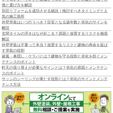
徴と選び方を解説
別荘リフォームを成功させる秘訣！検討すべきタイミングと人
気の施工箇所
外壁塗装はいつ行うべき？目安となる築年数と劣化のサインを
解説
玄関タイルの浮きはなぜ起こる？原因と放置するリスクを徹底
解説
外壁塗装は不要って本当？放置するリスクと建物の寿命を延ば
す塗装の役割
破風・鼻隠し・ケラバとは？建物を守る役割と劣化を防ぐメン
テナンスのポイント
軒天の張り替えが必要なサインとは？劣化の原因とメンテナン
スのポイント
サッシのシーリングが果たす役割とは？劣化のサインとメンテ
ナンス方法