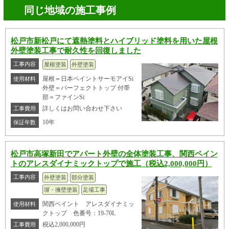
同じ地域の施工事例
松戸市新松戸にて遮熱塗料とハイブリッド塗料を用いた屋根
外壁塗装工事で耐久性を回復しました
工事内容
屋根塗装
外壁塗装
屋根＝日本ペイントサーモアイSi
使用材料
外壁＝パーフェクトトップ 付帯
部＝ファインSi
詳しくはお問い合わせ下さい
工事費用
10年
保証年数
松戸市高塚新田でアパート外壁の全体塗装工事、関西ペイン
トのアレスダイナミックトップで施工（税込2,000,000円）
工事内容
外壁塗装
部分塗装
塀・擁壁塗装
足場工事
関西ペイント アレスダイナミッ
使用材料
クトップ 色番号：19-70L
税込2,000,000円
工事費用