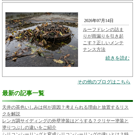
2026年07月14日
ルーフドレンの詰ま
りが雨漏りを引き起
こす？正しいメンテ
ナンス方法
続きを読む
その他のブログはこちら
最新の記事一覧
天井の茶色いしみは何が原因？考えられる理由と放置するリス
クを解説
レンガ調サイディングの外壁塗装はどうする？クリヤー塗装と
塗りつぶしの違いをご紹介
シリコンシーリングと変成シリコンシーリングの違いとは？特