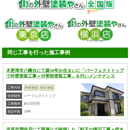
同じ工事を行った施工事例
木更津市八幡台にて築30年お住まいに「パーフェクトトップ
で外壁塗装工事＋付帯部塗装工事」を行いメンテナンス
工事内容
外壁塗装
部分塗装
パーフェクトトップ
使用材料
約110万円
工事費用
10年
保証年数
市原市潤井戸にて雨漏りで破損した「軒天の復旧工事＋排水