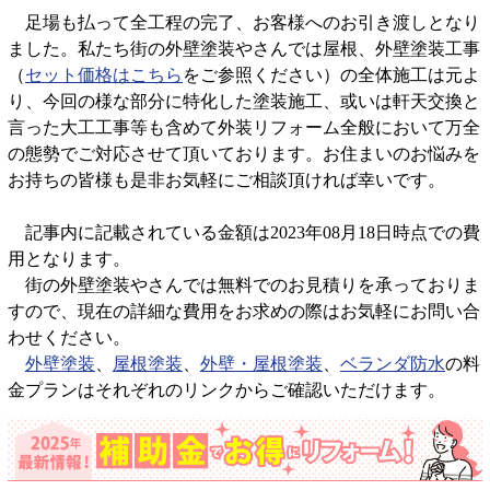
足場も払って全工程の完了、お客様へのお引き渡しとなり
ました。私たち街の外壁塗装やさんでは屋根、外壁塗装工事
（
セット価格はこちら
をご参照ください）の全体施工は元よ
り、今回の様な部分に特化した塗装施工、或いは軒天交換と
言った大工工事等も含めて外装リフォーム全般において万全
の態勢でご対応させて頂いております。お住まいのお悩みを
お持ちの皆様も是非お気軽にご相談頂ければ幸いです。
記事内に記載されている金額は2023年08月18日時点での費
用となります。
街の外壁塗装やさんでは無料でのお見積りを承っておりま
すので、現在の詳細な費用をお求めの際はお気軽にお問い合
わせください。
外壁塗装
、
屋根塗装
、
外壁・屋根塗装
、
ベランダ防水
の料
金プランはそれぞれのリンクからご確認いただけます。