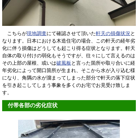
こちらが
現地調査
にて確認させて頂いた
軒天の損傷状況
と
なります。日本における木造住宅の場合、この軒天の経年劣
化に伴う損傷はどうしても起こり得る症状となります。軒天
自体の取り付けの弱化もそうですが、往々にして言えるのは
その上部の屋根、或いは
破風板
と言った箇所や取り合いに経
年劣化によって開口箇所が生まれ、そこから水が入り込む様
になり、角隅の水が溜まってしまった部分で軒天の落下症状
を引き起こしてしまう事象を多くのお宅でお見受け致しま
す。
付帯各部の劣化症状