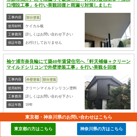
口増設工事」を行い美観回復と雨漏り対策しました
工事内容
部分塗装
ケイカル板
使用材料
詳しくはお問い合わせ下さい
工事費用
お付けしておりません
保証年数
袖ケ浦市奈良輪にて築40年賃貸住宅へ「軒天補修＋クリーン
マイルドシリコンで外壁塗装工事」を行い美観を回復
工事内容
外壁塗装
部分塗装
クリーンマイルドシリコン塗料
使用材料
詳しくはお問い合わせ下さい
工事費用
10年
保証年数
東京都・神奈川県のお問い合わせはこちら
その他の施工事例はこちら
東京都の方はこちら
神奈川県の方はこちら
同じ地域の施工事例