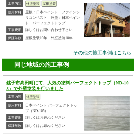
工事内容
外壁塗装
屋根塗装
屋根：日本ペイント ファインシ
使用材料
リコンベスト 外壁：日本ペイン
ト パーフェクトトップ
詳しくはお問い合わせ下さい
工事費用
屋根塗装10年 外壁塗装10年
保証年数
その他の施工事例はこちら
同じ地域の施工事例
銚子市高田町にて、人気の塗料パーフェクトトップ（ND-10
5）で外壁塗装を行いました
工事内容
外壁塗装
日本ペイント パーフェクトトッ
使用材料
プ（ND-105)
詳しくはお尋ねください
工事費用
詳しくはお尋ねください
保証年数