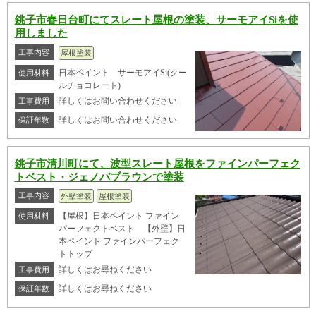
銚子市春日台町にてスレート屋根の塗装、サーモアイSiを使
用しました
工事内容
屋根塗装
日本ペイント サーモアイSi(クー
使用材料
ルチョコレート)
詳しくはお問い合わせください
工事費用
詳しくはお問い合わせください
保証年数
銚子市清川町にて、波型スレート屋根をファインパーフェク
トベスト・ジェノバブラウンで塗装
工事内容
外壁塗装
屋根塗装
【屋根】日本ペイント ファイン
使用材料
パーフェクトベスト 【外壁】日
本ペイント ファインパーフェク
トトップ
詳しくはお尋ねください
工事費用
詳しくはお尋ねください
保証年数