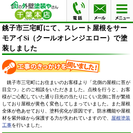
HOME
施工事例
銚子市三宅町にて、スレート屋根をサ
ーモアイSi（クールオレンジエロー）で塗装しました
銚子市三宅町にて、スレート屋根をサー
モアイSi（クールオレンジエロー）で塗
装しました
銚子市三宅町にお住まいのお客様より「北側の屋根に苔が
目立つ」とのご相談をいただきました。点検を行うと、お客
様がご心配していた通り日光の当たりにくい北側に苔が繁殖
しており屋根が黄色く変色してしまっていました。また屋根
全体が色あせており、塗料劣化が原因です。防水機能や屋根
材を紫外線から保護する力が失われていますので、
屋根塗装
工事
を行いました。