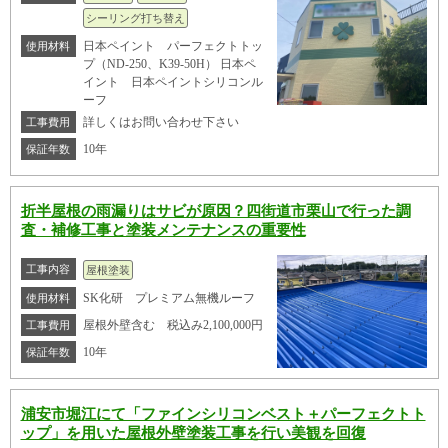
シーリング打ち替え
日本ペイント パーフェクトトッ
使用材料
プ（ND-250、K39-50H） 日本ペ
イント 日本ペイントシリコンル
ーフ
詳しくはお問い合わせ下さい
工事費用
10年
保証年数
折半屋根の雨漏りはサビが原因？四街道市栗山で行った調
査・補修工事と塗装メンテナンスの重要性
工事内容
屋根塗装
SK化研 プレミアム無機ルーフ
使用材料
屋根外壁含む 税込み2,100,000円
工事費用
10年
保証年数
浦安市堀江にて「ファインシリコンベスト＋パーフェクトト
ップ」を用いた屋根外壁塗装工事を行い美観を回復