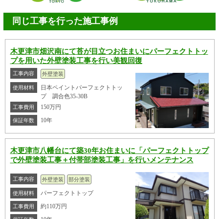
同じ工事を行った施工事例
木更津市畑沢南にて苔が目立つお住まいにパーフェクトトッ
プを用いた外壁塗装工事を行い美観回復
工事内容
外壁塗装
日本ペイントパーフェクトトッ
使用材料
プ 調合色35-30B
150万円
工事費用
10年
保証年数
木更津市八幡台にて築30年お住まいに「パーフェクトトップ
で外壁塗装工事＋付帯部塗装工事」を行いメンテナンス
工事内容
外壁塗装
部分塗装
パーフェクトトップ
使用材料
約110万円
工事費用