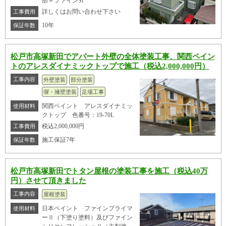
部＝ファインSi
詳しくはお問い合わせ下さい
工事費用
10年
保証年数
松戸市高塚新田でアパート外壁の全体塗装工事、関西ペイン
トのアレスダイナミックトップで施工（税込2,000,000円）
工事内容
外壁塗装
部分塗装
塀・擁壁塗装
足場工事
関西ペイント アレスダイナミッ
使用材料
クトップ 色番号：19-70L
税込2,000,000円
工事費用
施工保証7年
保証年数
松戸市高塚新田でトタン屋根の塗装工事を施工（税込40万
円）させて頂きました
工事内容
屋根塗装
日本ペイント ファインプライマ
使用材料
ーⅡ（下塗り塗料）及びファイン