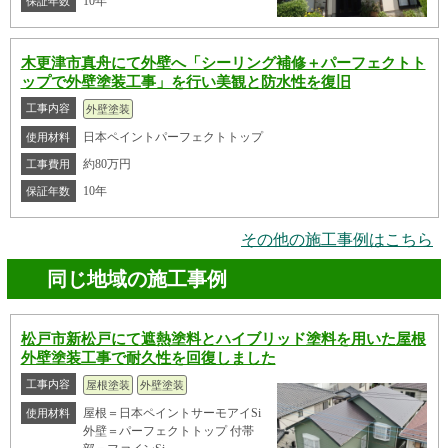
10年
保証年数
木更津市真舟にて外壁へ「シーリング補修＋パーフェクトト
ップで外壁塗装工事」を行い美観と防水性を復旧
工事内容
外壁塗装
日本ペイントパーフェクトトップ
使用材料
約80万円
工事費用
10年
保証年数
その他の施工事例はこちら
同じ地域の施工事例
松戸市新松戸にて遮熱塗料とハイブリッド塗料を用いた屋根
外壁塗装工事で耐久性を回復しました
工事内容
屋根塗装
外壁塗装
屋根＝日本ペイントサーモアイSi
使用材料
外壁＝パーフェクトトップ 付帯