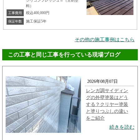
シリコンフレッシュⅡ（主剤塗
料）
税込400,000円
工事費用
施工保証5年
保証年数
その他の施工事例はこちら
この工事と同じ工事を行っている現場ブログ
2026年08月07日
レンガ調サイディン
グの外壁塗装はどう
する？クリヤー塗装
と塗りつぶしの違い
をご紹介
続きを読む