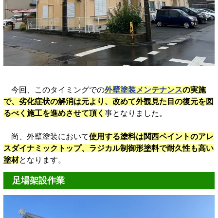
今回、このタイミングでの
外壁塗装メンテナンス
の実施
で、劣化症状の解消は元より、改めて外観見た目の復元を図
るべく施工を進めさせて頂く
事となりました。
尚、外壁塗装において
使用する塗料は関西ペイントのアレ
スダイナミックトップ、ラジカル制御形塗料で耐久性も高い
塗材
となります。
足場架設作業