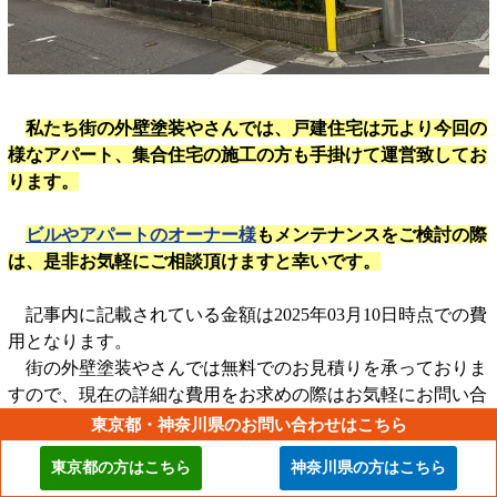
私たち街の外壁塗装やさんでは、戸建住宅は元より今回の
様なアパート、集合住宅の施工の方も手掛けて運営致してお
ります。
ビルやアパートのオーナー様
もメンテナンスをご検討の際
は、是非お気軽にご相談頂けますと幸いです。
記事内に記載されている金額は2025年03月10日時点での費
用となります。
街の外壁塗装やさんでは無料でのお見積りを承っておりま
すので、現在の詳細な費用をお求めの際はお気軽にお問い合
わせください。
東京都・神奈川県のお問い合わせはこちら
外壁塗装
、
屋根塗装
、
外壁・屋根塗装
、
ベランダ防水
の料
東京都の方はこちら
神奈川県の方はこちら
金プランはそれぞれのリンクからご確認いただけます。