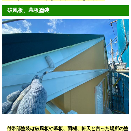
破風板、幕板塗装
付帯部塗装は破風板や幕板、雨樋、軒天と言った場所の塗