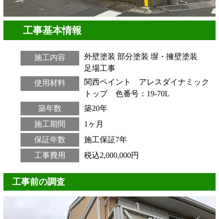
工事基本情報
外壁塗装
部分塗装
塀・擁壁塗装
施工内容
足場工事
関西ペイント アレスダイナミック
使用材料
トップ 色番号：19-70L
築年数
築20年
施工期間
1ヶ月
保証年数
施工保証7年
工事費用
税込2,000,000円
工事前の調査