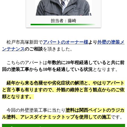
担当者：藤崎
松戸市高塚新田で
アパートのオーナー様
より
外壁の塗装メ
ンテナンス
のご相談
を頂きました。
こちらのアパートは
年数的に20年程経過していると共に前
回の塗装工事からも10年を経過している状況
となります。
経年から来る色褪せや劣化症状の解消と、やはりアパート
と言う事も有りますので、外観の維持と言う観点からのご依
頼となります。
今回の外壁塗装工事に当たり
塗料は関西ペイントのラジカ
ル塗料、アレスダイナミックトップを使用しての施工
です。