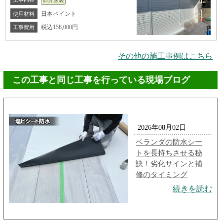
部分塗装
日本ペイント
使用材料
税込158,000円
工事費用
その他の施工事例はこちら
この工事と同じ工事を行っている現場ブログ
2026年08月02日
ベランダの防水シー
トを長持ちさせる秘
訣！劣化サインと補
修のタイミング
続きを読む