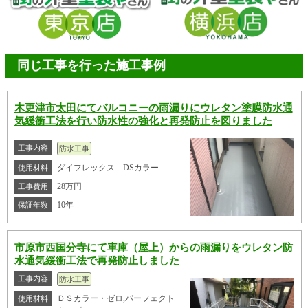
同じ工事を行った施工事例
木更津市太田にてバルコニーの雨漏りにウレタン塗膜防水通
気緩衝工法を行い防水性の強化と再発防止を図りました
工事内容
防水工事
ダイフレックス DSカラー
使用材料
28万円
工事費用
10年
保証年数
市原市西国分寺にて車庫（屋上）からの雨漏りをウレタン防
水通気緩衝工法で再発防止しました
工事内容
防水工事
ＤＳカラー・ゼロ,パーフェクト
使用材料