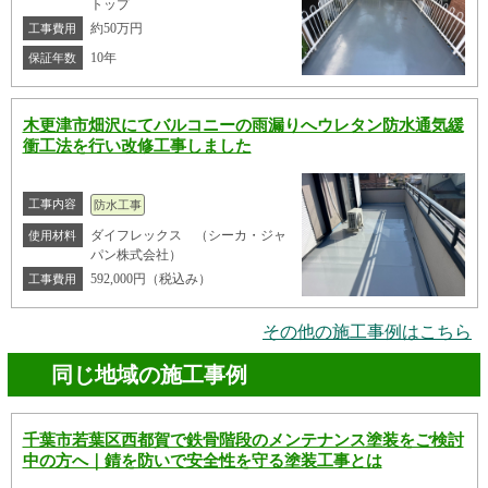
トップ
約50万円
工事費用
10年
保証年数
木更津市畑沢にてバルコニーの雨漏りへウレタン防水通気緩
衝工法を行い改修工事しました
工事内容
防水工事
ダイフレックス （シーカ・ジャ
使用材料
パン株式会社）
592,000円（税込み）
工事費用
その他の施工事例はこちら
同じ地域の施工事例
千葉市若葉区西都賀で鉄骨階段のメンテナンス塗装をご検討
中の方へ｜錆を防いで安全性を守る塗装工事とは