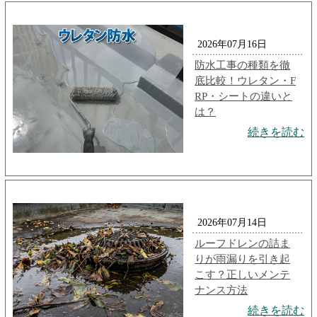
2026年07月16日
防水工事の種類を徹
底比較！ウレタン・F
RP・シートの違いと
は？
続きを読む
2026年07月14日
ルーフドレンの詰ま
りが雨漏りを引き起
こす？正しいメンテ
ナンス方法
続きを読む