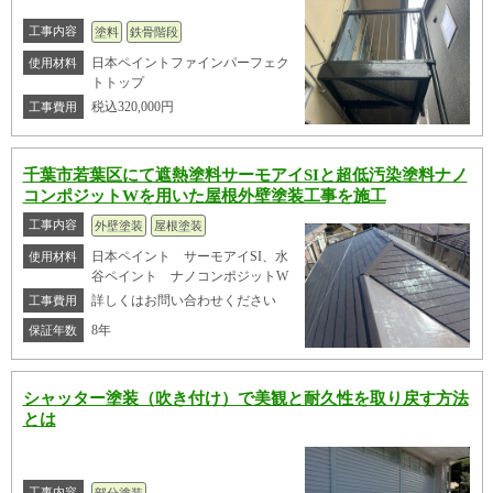
工事内容
塗料
鉄骨階段
日本ペイントファインパーフェク
使用材料
トトップ
税込320,000円
工事費用
千葉市若葉区にて遮熱塗料サーモアイSIと超低汚染塗料ナノ
コンポジットWを用いた屋根外壁塗装工事を施工
工事内容
外壁塗装
屋根塗装
日本ペイント サーモアイSI、水
使用材料
谷ペイント ナノコンポジットW
詳しくはお問い合わせください
工事費用
8年
保証年数
シャッター塗装（吹き付け）で美観と耐久性を取り戻す方法
とは
工事内容