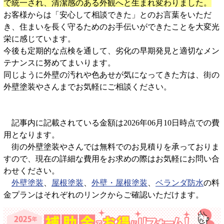
で統一され、清潔感のある外観へと生まれ変わりました。
お客様からは「安心して相談できた」とのお言葉をいただ
き、住まいを長く守るためのお手伝いができたことを大変光
栄に感じています。
今後も定期的な点検を通して、劣化の早期発見と適切なメン
テナンスに努めてまいります。
同じように外壁の汚れや色あせが気になってきた方は、街の
外壁塗装やさんまでお気軽にご相談ください。
記事内に記載されている金額は2026年06月10日時点での費
用となります。
街の外壁塗装やさんでは無料でのお見積りを承っておりま
すので、現在の詳細な費用をお求めの際はお気軽にお問い合
わせください。
外壁塗装
、
屋根塗装
、
外壁・屋根塗装
、
ベランダ防水
の料
金プランはそれぞれのリンクからご確認いただけます。