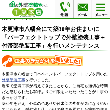
HOME
施工事例
木更津市八幡台にて築30年お住まいに
「パーフェクトトップで外壁塗装工事＋付帯部塗装工事」を
行いメンテナンス
木更津市八幡台にて築30年お住まいに
「パーフェクトトップで外壁塗装工事＋
付帯部塗装工事」を行いメンテナンス
木更津市八幡台で日本ペイントパーフェクトトップを用いた
外壁塗装工事
を行いました。
近隣で塗装工事が増えてきたことから、ご自宅も適切な時期
だと感じられたお客様よりご相談をいただいたことが工事の
きっかけです。
築30年を迎え、外壁の色あせや付帯部の劣化が気になり始め
ていたため、耐候性と仕上がりの良さを両立した塗料で住ま