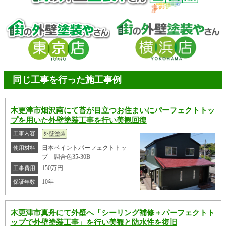
同じ工事を行った施工事例
木更津市畑沢南にて苔が目立つお住まいにパーフェクトトッ
プを用いた外壁塗装工事を行い美観回復
工事内容
外壁塗装
日本ペイントパーフェクトトッ
使用材料
プ 調合色35-30B
150万円
工事費用
10年
保証年数
木更津市真舟にて外壁へ「シーリング補修＋パーフェクトト
ップで外壁塗装工事」を行い美観と防水性を復旧