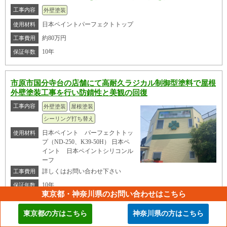
工事内容
外壁塗装
日本ペイントパーフェクトトップ
使用材料
約80万円
工事費用
10年
保証年数
市原市国分寺台の店舗にて高耐久ラジカル制御型塗料で屋根
外壁塗装工事を行い防錆性と美観の回復
工事内容
外壁塗装
屋根塗装
シーリング打ち替え
日本ペイント パーフェクトトッ
使用材料
プ（ND-250、K39-50H） 日本ペ
イント 日本ペイントシリコンル
ーフ
詳しくはお問い合わせ下さい
工事費用
10年
保証年数
東京都・神奈川県のお問い合わせはこちら
その他の施工事例はこちら
東京都の方はこちら
神奈川県の方はこちら