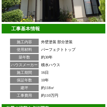
工事基本情報
施工内容
外壁塗装
部分塗装
使用材料
パーフェクトトップ
築年数
約30年
ハウスメーカー
積水ハウス
施工期間
16日
保証年数
10年
建坪
約118㎡
工事費用
約110万円