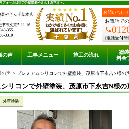
料金プラン
無料点検
リフォームは街の外壁塗装やさん千葉本店へ。
お問い合わせ
塗装やさん千葉本店
4
お電話で
市文京5-11-16
012
phone
948-355
38-3310
[電話受付時
塗
様の声
工事メニュー
施工の流れ
料金
様の声
プレミアムシリコンで外壁塗装、茂原市下永吉N様の
シリコンで外壁塗装、茂原市下永吉N様の
外壁塗装