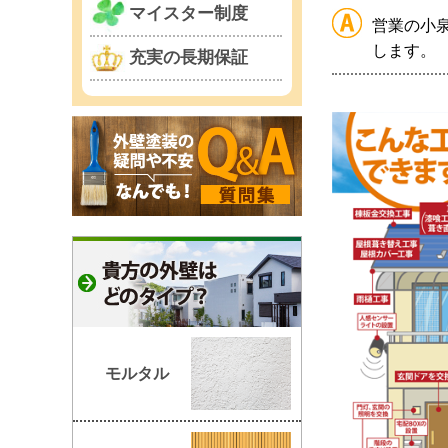
マイスター制度
営業の小
します。
充実の長期保証
モルタル