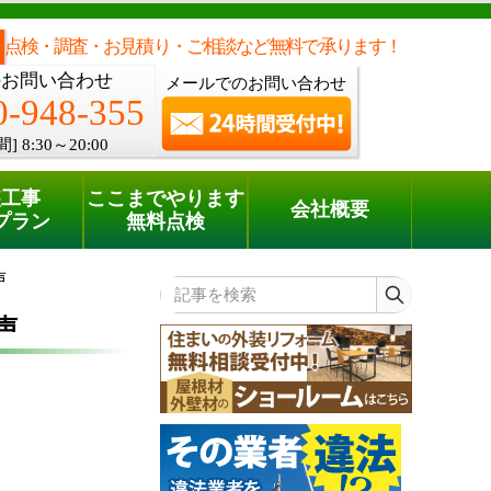
メールでのご相談
電話でのご相談
[8:30～20:00]
0120-948-355
phone
点検・調査・お見積り・ご相談など無料で承ります！
のお問い合わせ
メールでのお問い合わせ
0-948-355
間]
8:30～20:00
装工事
ここまでやります
会社概要
プラン
無料点検
声
記事を検索
声