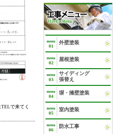
menu
外壁塗装
01
menu
屋根塗装
02
サイディング
menu
張替え
03
menu
塀・擁壁塗装
04
TELで来てく
menu
室内塗装
05
menu
防水工事
06