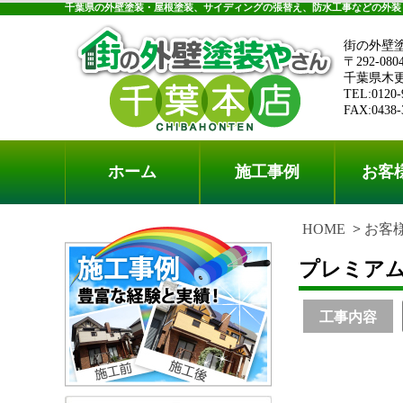
千葉県の外壁塗装・屋根塗装、サイディングの張替え、防水工事などの外装
街の外壁
〒292-080
千葉県木更津
TEL:0120-
FAX:0438-
ホーム
施工事例
お客
HOME
お客
プレミアム
工事内容