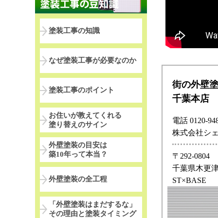
塗装工事の知識
なぜ塗装工事が必要なのか
街の外壁
塗装工事のポイント
千葉本店
お住いが教えてくれる
電話 0120-948
塗り替えのサイン
株式会社シ
外壁塗装の目安は
築10年って本当？
〒292-0804
千葉県木更津市
外壁塗装の全工程
ST×BASE
「外壁塗装はまだするな」
その理由と塗装タイミング