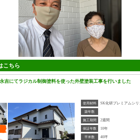
はこちら
永吉にてラジカル制御塗料を使った外壁塗装工事を行いました
SK化研プレミアムシリ
使用材料
築年数
2週間
施工期間
10年
保証年数
40坪
平米数