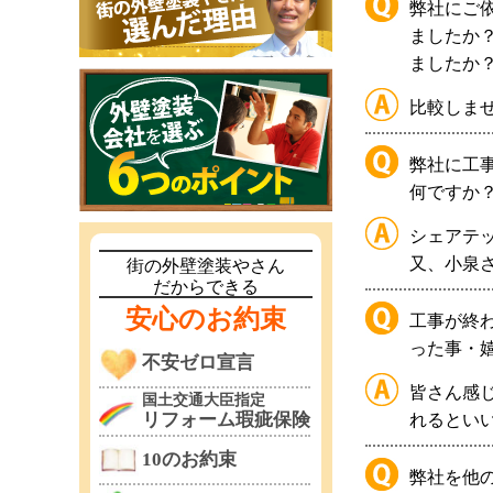
弊社にご
ましたか
ましたか
比較しま
弊社に工
何ですか
シェアテ
又、小泉
街の外壁塗装やさん
だからできる
安心のお約束
工事が終
った事・
不安ゼロ宣言
皆さん感
国土交通大臣指定
リフォーム瑕疵保険
れるとい
10のお約束
弊社を他