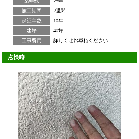
築年数
25年
施工期間
2週間
保証年数
10年
建坪
40坪
工事費用
詳しくはお尋ねください
点検時