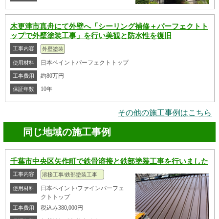
木更津市真舟にて外壁へ「シーリング補修＋パーフェクトト
ップで外壁塗装工事」を行い美観と防水性を復旧
工事内容
外壁塗装
日本ペイントパーフェクトトップ
使用材料
約80万円
工事費用
10年
保証年数
その他の施工事例はこちら
同じ地域の施工事例
千葉市中央区矢作町で鉄骨溶接と鉄部塗装工事を行いました
工事内容
溶接工事/鉄部塗装工事
日本ペイント/ファインパーフェ
使用材料
クトトップ
税込み380,000円
工事費用