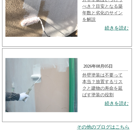
べき？目安となる築
年数と劣化のサイン
を解説
続きを読む
2026年08月05日
外壁塗装は不要って
本当？放置するリス
クと建物の寿命を延
ばす塗装の役割
続きを読む
その他のブログはこちら