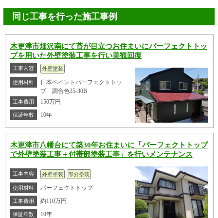
同じ工事を行った施工事例
木更津市畑沢南にて苔が目立つお住まいにパーフェクトトッ
プを用いた外壁塗装工事を行い美観回復
工事内容
外壁塗装
日本ペイントパーフェクトトッ
使用材料
プ 調合色35-30B
150万円
工事費用
10年
保証年数
木更津市八幡台にて築30年お住まいに「パーフェクトトップ
で外壁塗装工事＋付帯部塗装工事」を行いメンテナンス
工事内容
外壁塗装
部分塗装
パーフェクトトップ
使用材料
約110万円
工事費用
10年
保証年数