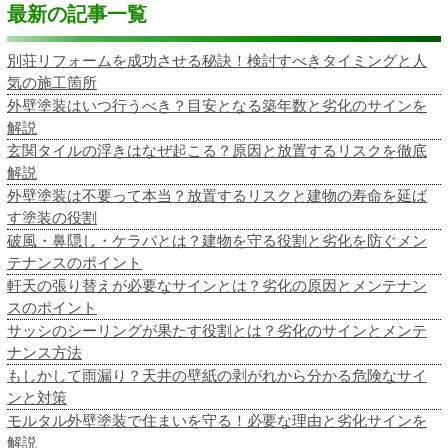
最新の記事一覧
別荘リフォームを成功させる秘訣！検討すべきタイミングと人
気の施工箇所
外壁塗装はいつ行うべき？目安となる築年数と劣化のサインを
解説
玄関タイルの浮きはなぜ起こる？原因と放置するリスクを徹底
解説
外壁塗装は不要って本当？放置するリスクと建物の寿命を延ば
す塗装の役割
破風・鼻隠し・ケラバとは？建物を守る役割と劣化を防ぐメン
テナンスのポイント
軒天の張り替えが必要なサインとは？劣化の原因とメンテナン
スのポイント
サッシのシーリングが果たす役割とは？劣化のサインとメンテ
ナンス方法
もしかして雨漏り？天井の壁紙の剥がれから分かる危険なサイ
ンと対策
モルタル外壁塗装で住まいを守る！必要な理由と劣化サインを
解説