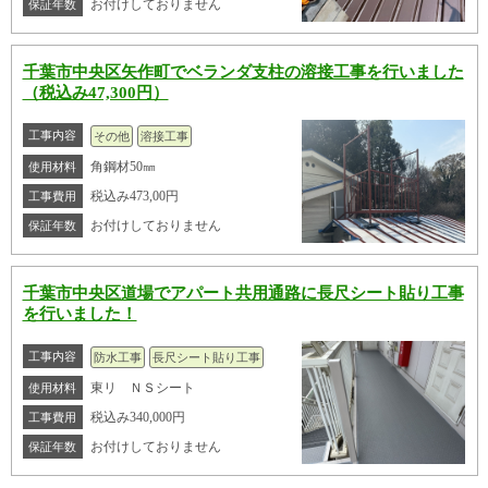
お付けしておりません
保証年数
千葉市中央区矢作町でベランダ支柱の溶接工事を行いました
（税込み47,300円）
工事内容
その他
溶接工事
角鋼材50㎜
使用材料
税込み473,00円
工事費用
お付けしておりません
保証年数
千葉市中央区道場でアパート共用通路に長尺シート貼り工事
を行いました！
工事内容
防水工事
長尺シート貼り工事
東リ ＮＳシート
使用材料
税込み340,000円
工事費用
お付けしておりません
保証年数