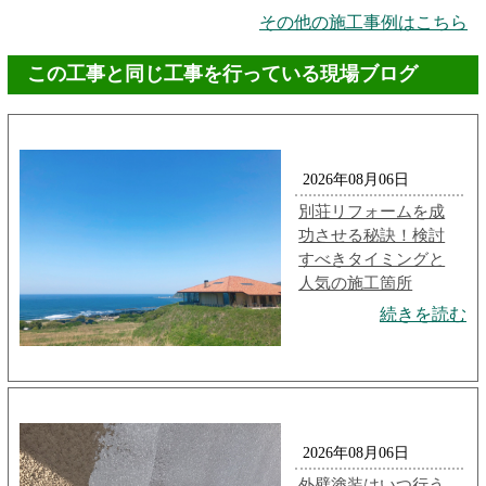
その他の施工事例はこちら
この工事と同じ工事を行っている現場ブログ
2026年08月06日
別荘リフォームを成
功させる秘訣！検討
すべきタイミングと
人気の施工箇所
続きを読む
2026年08月06日
外壁塗装はいつ行う