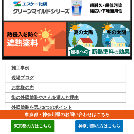
施工事例
現場ブログ
お客様の声
街の外壁塗装やさんを選んだ理由
外壁塗装を選ぶ6つのポイント
東京都・神奈川県のお問い合わせはこちら
外壁・屋根塗装だけで雨漏りは直せません
東京都の方はこちら
神奈川県の方はこちら
外壁塗装の疑問や不安なんでもQ&A