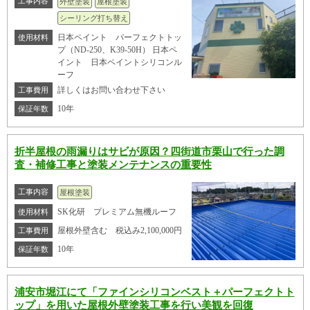
工事内容
外壁塗装
屋根塗装
シーリング打ち替え
日本ペイント パーフェクトトッ
使用材料
プ（ND-250、K39-50H） 日本ペ
イント 日本ペイントシリコンル
ーフ
詳しくはお問い合わせ下さい
工事費用
10年
保証年数
折半屋根の雨漏りはサビが原因？四街道市栗山で行った調
査・補修工事と塗装メンテナンスの重要性
工事内容
屋根塗装
SK化研 プレミアム無機ルーフ
使用材料
屋根外壁含む 税込み2,100,000円
工事費用
10年
保証年数
浦安市堀江にて「ファインシリコンベスト＋パーフェクトト
ップ」を用いた屋根外壁塗装工事を行い美観を回復