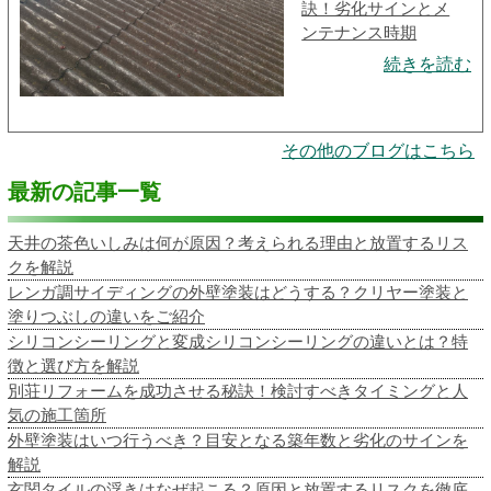
訣！劣化サインとメ
ンテナンス時期
続きを読む
その他のブログはこちら
最新の記事一覧
天井の茶色いしみは何が原因？考えられる理由と放置するリス
クを解説
レンガ調サイディングの外壁塗装はどうする？クリヤー塗装と
塗りつぶしの違いをご紹介
シリコンシーリングと変成シリコンシーリングの違いとは？特
徴と選び方を解説
別荘リフォームを成功させる秘訣！検討すべきタイミングと人
気の施工箇所
外壁塗装はいつ行うべき？目安となる築年数と劣化のサインを
解説
玄関タイルの浮きはなぜ起こる？原因と放置するリスクを徹底