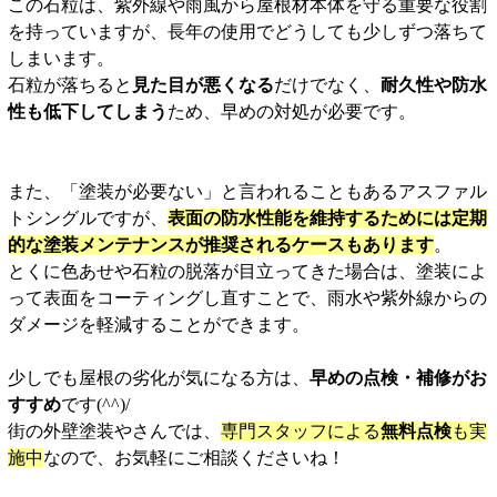
この石粒は、紫外線や雨風から屋根材本体を守る重要な役割
を持っていますが、長年の使用でどうしても少しずつ落ちて
しまいます。
石粒が落ちると
見た目が悪くなる
だけでなく、
耐久性や防水
性も低下してしまう
ため、早めの対処が必要です。
また、「塗装が必要ない」と言われることもあるアスファル
トシングルですが、
表面の防水性能を維持するためには定期
的な塗装メンテナンスが推奨されるケースもあります
。
とくに色あせや石粒の脱落が目立ってきた場合は、塗装によ
って表面をコーティングし直すことで、雨水や紫外線からの
ダメージを軽減することができます。
少しでも屋根の劣化が気になる方は、
早めの点検・補修がお
すすめ
です(^^)/
街の外壁塗装やさんでは、
専門スタッフによる
無料点検
も実
施中
なので、お気軽にご相談くださいね！