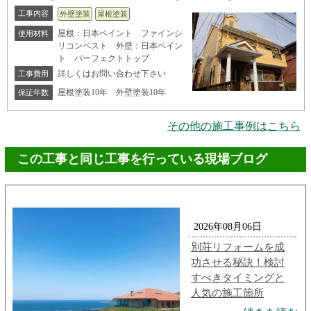
工事内容
外壁塗装
屋根塗装
屋根：日本ペイント ファインシ
使用材料
リコンベスト 外壁：日本ペイン
ト パーフェクトトップ
詳しくはお問い合わせ下さい
工事費用
屋根塗装10年 外壁塗装10年
保証年数
その他の施工事例はこちら
この工事と同じ工事を行っている現場ブログ
2026年08月06日
別荘リフォームを成
功させる秘訣！検討
すべきタイミングと
人気の施工箇所