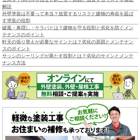
解説
外壁塗装は不要って本当？放置するリスクと建物の寿命を延ば
す塗装の役割
破風・鼻隠し・ケラバとは？建物を守る役割と劣化を防ぐメン
テナンスのポイント
軒天の張り替えが必要なサインとは？劣化の原因とメンテナン
スのポイント
サッシのシーリングが果たす役割とは？劣化のサインとメンテ
ナンス方法