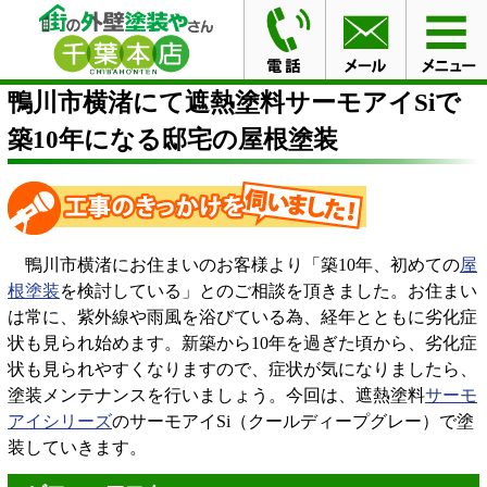
HOME
施工事例
鴨川市横渚にて遮熱塗料サーモアイSi
で築10年になる邸宅の屋根塗装
鴨川市横渚にて遮熱塗料サーモアイSiで
築10年になる邸宅の屋根塗装
鴨川市横渚にお住まいのお客様より「築10年、初めての
屋
根塗装
を検討している」とのご相談を頂きました。お住まい
は常に、紫外線や雨風を浴びている為、経年とともに劣化症
状も見られ始めます。新築から10年を過ぎた頃から、劣化症
状も見られやすくなりますので、症状が気になりましたら、
塗装メンテナンスを行いましょう。今回は、遮熱塗料
サーモ
アイシリーズ
のサーモアイSi（クールディープグレー）で塗
装していきます。