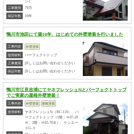
ン）
70万
工事費用
10年
保証年数
鴨川市池田にて築10年、はじめての外壁塗装を行いました
工事内容
外壁塗装
パーフェクトトップ
使用材料
詳しくはお問い合わせください
工事費用
詳しくはお問い合わせください
保証年数
鴨川市江見吉浦にてヤネフレッシュSiとパーフェクトトップ
でご実家の屋根外壁塗装！
工事内容
外壁塗装
屋根塗装
ヤネフレッシュSi（RC-110）、パ
使用材料
ーフェクトトップ（1階：Ｈ07-20
Ｈ、2階：Ｈ05-70Ｂ）、ケンエー
スG-Ⅱ