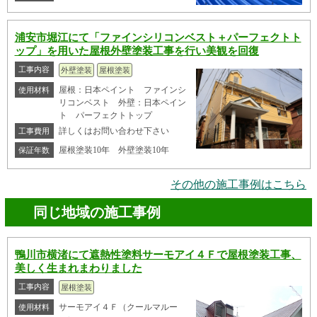
浦安市堀江にて「ファインシリコンベスト＋パーフェクトト
ップ」を用いた屋根外壁塗装工事を行い美観を回復
工事内容
外壁塗装
屋根塗装
屋根：日本ペイント ファインシ
使用材料
リコンベスト 外壁：日本ペイン
ト パーフェクトトップ
詳しくはお問い合わせ下さい
工事費用
屋根塗装10年 外壁塗装10年
保証年数
その他の施工事例はこちら
同じ地域の施工事例
鴨川市横渚にて遮熱性塗料サーモアイ４Ｆで屋根塗装工事、
美しく生まれまわりました
工事内容
屋根塗装
サーモアイ４Ｆ（クールマルー
使用材料