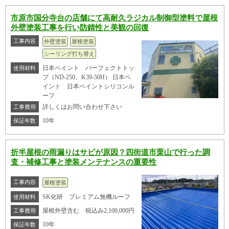
市原市国分寺台の店舗にて高耐久ラジカル制御型塗料で屋根
外壁塗装工事を行い防錆性と美観の回復
工事内容
外壁塗装
屋根塗装
シーリング打ち替え
日本ペイント パーフェクトトッ
使用材料
プ（ND-250、K39-50H） 日本ペ
イント 日本ペイントシリコンル
ーフ
詳しくはお問い合わせ下さい
工事費用
10年
保証年数
折半屋根の雨漏りはサビが原因？四街道市栗山で行った調
査・補修工事と塗装メンテナンスの重要性
工事内容
屋根塗装
SK化研 プレミアム無機ルーフ
使用材料
屋根外壁含む 税込み2,100,000円
工事費用
10年
保証年数