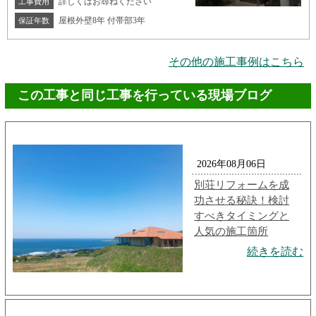
詳しくはお尋ねください
工事費用
屋根外壁8年 付帯部3年
保証年数
その他の施工事例はこちら
この工事と同じ工事を行っている現場ブログ
2026年08月06日
別荘リフォームを成
功させる秘訣！検討
すべきタイミングと
人気の施工箇所
続きを読む