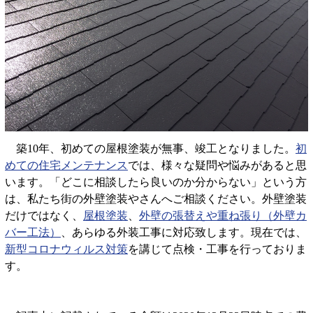
築10年、初めての屋根塗装が無事、竣工となりました。
初
めての住宅メンテナンス
では、様々な疑問や悩みがあると思
います。「どこに相談したら良いのか分からない」という方
は、私たち街の外壁塗装やさんへご相談ください。外壁塗装
だけではなく、
屋根塗装
、
外壁の張替えや重ね張り（外壁カ
バー工法）
、あらゆる外装工事に対応致します。現在では、
新型コロナウィルス対策
を講じて点検・工事を行っておりま
す。