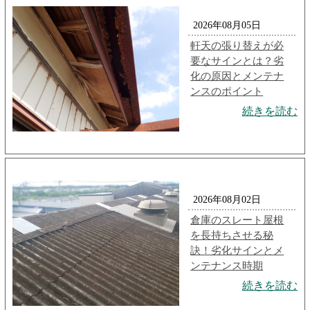
2026年08月05日
軒天の張り替えが必
要なサインとは？劣
化の原因とメンテナ
ンスのポイント
続きを読む
2026年08月02日
倉庫のスレート屋根
を長持ちさせる秘
訣！劣化サインとメ
ンテナンス時期
続きを読む