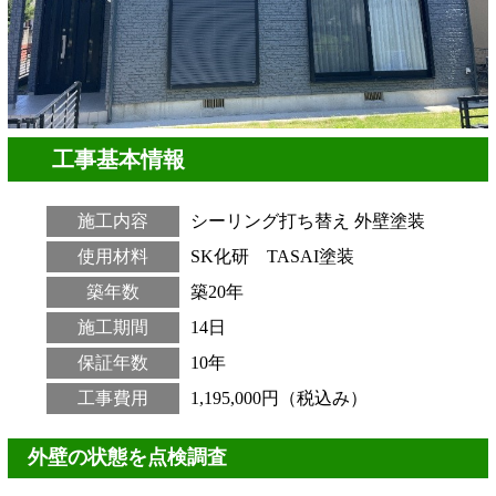
工事基本情報
施工内容
シーリング打ち替え
外壁塗装
使用材料
SK化研 TASAI塗装
築年数
築20年
施工期間
14日
保証年数
10年
工事費用
1,195,000円（税込み）
外壁の状態を点検調査