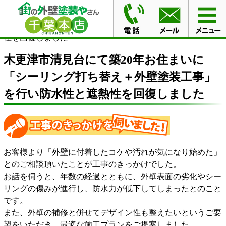
HOME
施工事例
木更津市清見台にて築20年お住まいに
「シーリング打ち替え＋外壁塗装工事」を行い防水性と遮熱
性を回復しました
木更津市清見台にて築20年お住まいに
「シーリング打ち替え＋外壁塗装工事」
を行い防水性と遮熱性を回復しました
お客様より「外壁に付着したコケや汚れが気になり始めた」
とのご相談頂いたことが工事のきっかけでした。
お話を伺うと、年数の経過とともに、外壁表面の劣化やシー
リングの傷みが進行し、防水力が低下してしまったとのこと
です。
また、外壁の補修と併せてデザイン性も整えたいというご要
望をいただき、最適な施工プランをご提案しました。