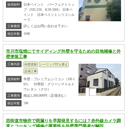
日本ペイント パーフェクトトッ
使用材料
プ（ND-250、K39-50H） 日本ペ
イント 日本ペイントシリコンル
ーフ
詳しくはお問い合わせ下さい
工事費用
10年
保証年数
市川市塩焼にてサイディング外壁を守るための目地補修と外
壁塗装工事
工事内容
外壁塗装
シーリング打ち替え
足場工事
外壁：プレミアムシリコン（SR-1
使用材料
63） 付帯部：クリーンマイルド
ウレタン（クロ）
税込1,260,000円（足場含む）
工事費用
5年
保証年数
四街道市物井で雨漏りを早期発見するには？赤外線カメラ調
査とコーキング補修の重要性を外壁専門業者が解説