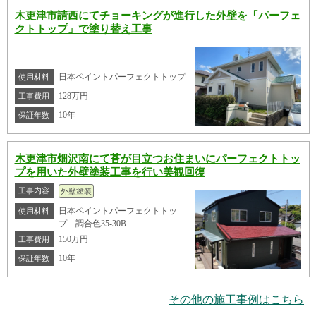
木更津市請西にてチョーキングが進行した外壁を「パーフェ
クトトップ」で塗り替え工事
日本ペイントパーフェクトトップ
使用材料
128万円
工事費用
10年
保証年数
木更津市畑沢南にて苔が目立つお住まいにパーフェクトトッ
プを用いた外壁塗装工事を行い美観回復
工事内容
外壁塗装
日本ペイントパーフェクトトッ
使用材料
プ 調合色35-30B
150万円
工事費用
10年
保証年数
その他の施工事例はこちら