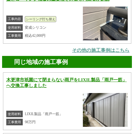
工事内容
シーリング打ち替え
変成シリコン
使用材料
税込42,000円
工事費用
その他の施工事例はこちら
同じ地域の施工事例
木更津市祇園にて閉まらない雨戸をLIXIL製品「雨戸一筋」
へ交換工事しました
LIXIL製品「雨戸一筋」
使用材料
98万円
工事費用