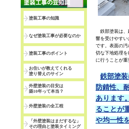
塗装工事の知識
鉄部塗装は、建
なぜ塗装工事が必要なのか
響を受けやすい
です。表面の汚
切な下地処理を
塗装工事のポイント
に行うことが重
お住いが教えてくれる
塗り替えのサイン
鉄部塗装
外壁塗装の目安は
防錆性、
築10年って本当？
あります
外壁塗装の全工程
ることが
や均一性
「外壁塗装はまだするな」
その理由と塗装タイミング