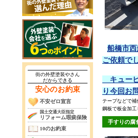
船橋市西
ご依頼で
街の外壁塗装やさん
キュービ
だからできる
安心のお約束
り今回お
テープなどで補
不安ゼロ宣言
鋼板で板金加工
国土交通大臣指定
リフォーム瑕疵保険
手すりの腐
10のお約束