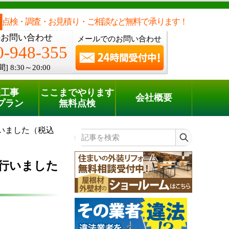
メールでのご相談
電話でのご相談
[8:30～20:00]
0120-948-355
phone
点検・調査・お見積り・ご相談など無料で承ります！
のお問い合わせ
メールでのお問い合わせ
0-948-355
間]
8:30～20:00
装工事
ここまでやります
会社概要
プラン
無料点検
いました（税込
記事を検索
行いました