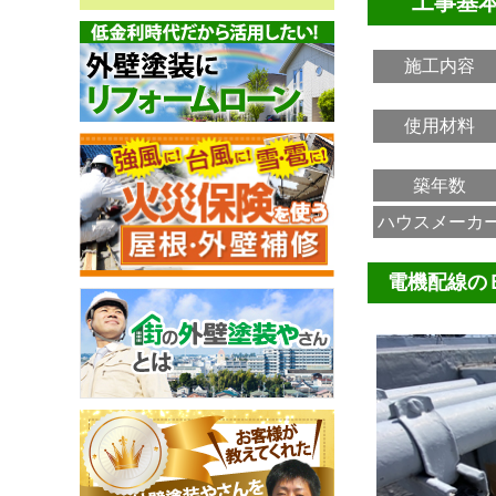
工事基
施工内容
使用材料
築年数
ハウスメーカ
電機配線の