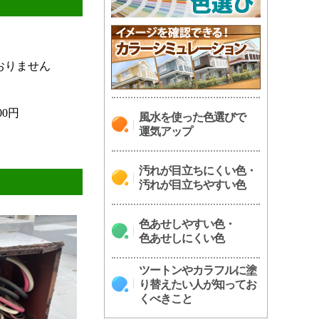
おりません
00円
風水を使った色選びで
運気アップ
汚れが目立ちにくい色・
汚れが目立ちやすい色
色あせしやすい色・
色あせしにくい色
ツートンやカラフルに塗
り替えたい人が知ってお
くべきこと