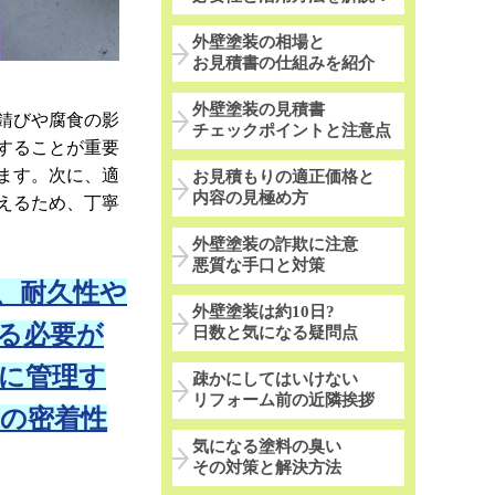
外壁塗装の相場と
お見積書の仕組みを紹介
外壁塗装の見積書
錆びや腐食の影
チェックポイントと注意点
することが重要
ます。次に、適
お見積もりの適正価格と
内容の見極め方
えるため、丁寧
外壁塗装の詐欺に注意
悪質な手口と対策
、耐久性や
外壁塗装は約10日?
る必要が
日数と気になる疑問点
に管理す
疎かにしてはいけない
リフォーム前の近隣挨拶
の密着性
気になる塗料の臭い
その対策と解決方法