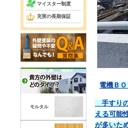
マイスター制度
充実の長期保証
電機ＢＯ
手すりの
モルタル
える可能
が多いた