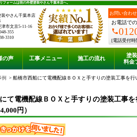
料金プラン
無料点検
リフォームは街の外壁塗装やさん千葉本店へ。
お問い合わせ
塗装やさん千葉本店
4
お電話で
市文京5-11-16
012
phone
948-355
38-3310
[電話受付時
塗
様の声
工事メニュー
施工の流れ
料金
事例
船橋市西船にて電機配線ＢＯＸと手すりの塗装工事を行
船にて電機配線ＢＯＸと手すりの塗装工事を
4,000円）