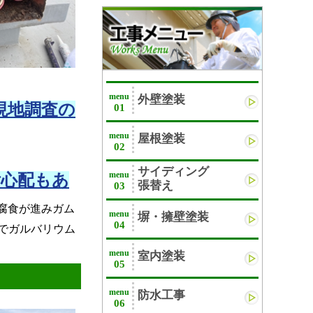
menu
外壁塗装
現地調査の
01
menu
屋根塗装
02
サイディング
menu
心配もあ
張替え
03
腐食が進みガム
menu
塀・擁壁塗装
04
でガルバリウム
menu
室内塗装
05
menu
防水工事
06