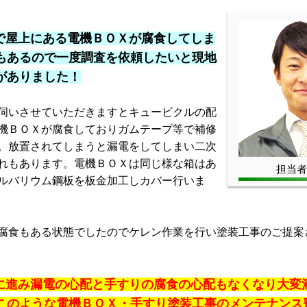
で屋上にある電機ＢＯＸが腐食してしま
もあるので一度調査を依頼したいと現地
がありました！
伺いさせていただきますとキュービクルの配
機ＢＯＸが腐食しておりガムテープ等で補修
。放置されてしまうと漏電をしてしまい二次
れもあります。電機ＢＯＸは同じ様な箱はあ
担当者
ルバリウム鋼板を板金加工しカバー行いま
食もある状態でしたのでケレン作業を行い塗装工事のご提案
に進み漏電の心配と手すりの腐食の心配もなくなり大変
このような電機ＢＯＸ・手すり塗装工事のメンテナンス