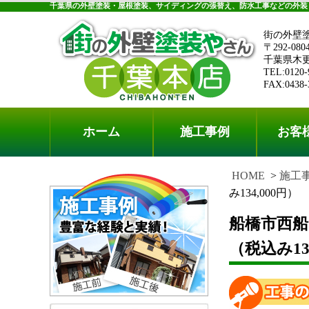
千葉県の外壁塗装・屋根塗装、サイディングの張替え、防水工事などの外装
街の外壁
〒292-080
千葉県木更津
TEL:0120-
FAX:0438-
ホーム
施工事例
お客
HOME
施工
み134,000円）
船橋市西
（税込み13