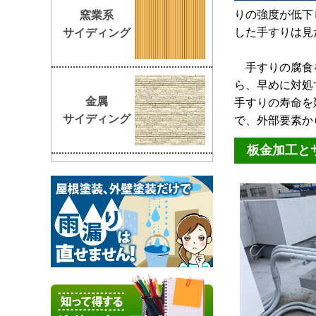
りの強度が低下
窯業系
した手すりは見
サイディング
手すりの腐食を
ら、早めに対処
金属
手すりの寿命を
サイディング
で、外部要素か
板金加工と