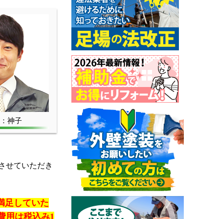
：神子
させていただき
満足していた
費用は税込み1