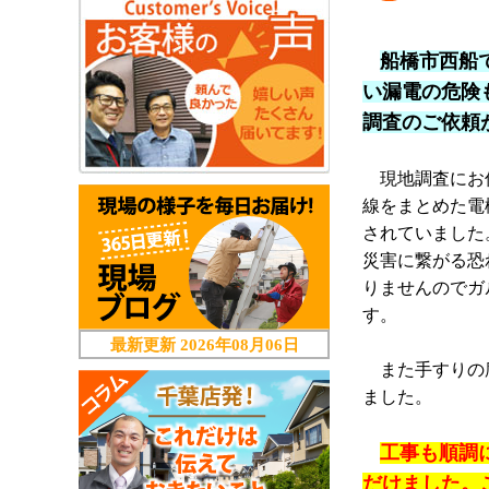
船橋市西船
い漏電の危険
調査のご依頼
現地調査にお
線をまとめた電
されていました
災害に繋がる恐
りませんのでガ
す。
最新更新
2026年08月06日
また手すりの腐
ました。
工事も順調
だけました。