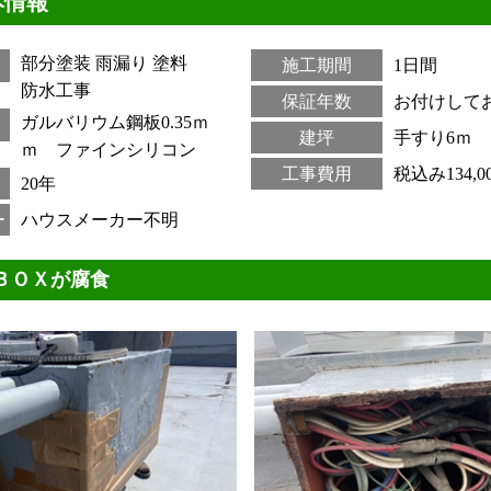
本情報
部分塗装
雨漏り
塗料
施工期間
1日間
防水工事
保証年数
お付けして
ガルバリウム鋼板0.35ｍ
建坪
手すり6ｍ
ｍ ファインシリコン
工事費用
税込み134,0
20年
ー
ハウスメーカー不明
ＢＯＸが腐食