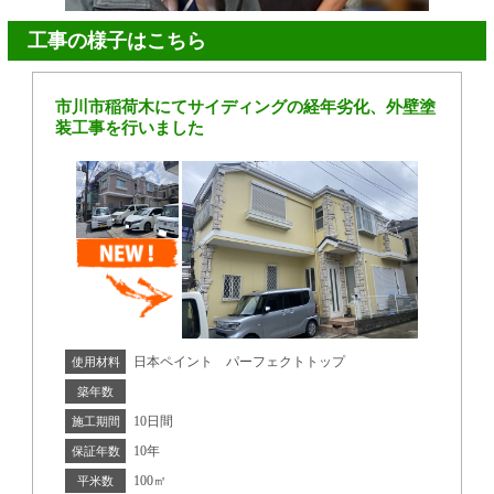
工事の様子はこちら
市川市稲荷木にてサイディングの経年劣化、外壁塗
装工事を行いました
日本ペイント パーフェクトトップ
使用材料
築年数
10日間
施工期間
10年
保証年数
100㎡
平米数