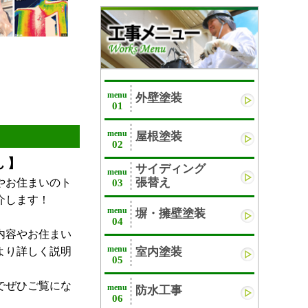
menu
外壁塗装
01
menu
屋根塗装
02
 】
サイディング
menu
張替え
やお住まいのト
03
介します！
menu
塀・擁壁塗装
04
内容やお住まい
menu
より詳しく説明
室内塗装
05
でぜひご覧にな
menu
防水工事
06