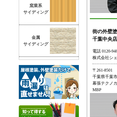
窯業系
サイディング
街の外壁
金属
千葉中央
サイディング
電話 0120-948
株式会社シ
〒261-8501
千葉県千葉市
幕張テクノガ
MBP