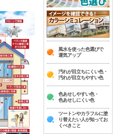
風水を使った色選びで
運気アップ
汚れが目立ちにくい色・
汚れが目立ちやすい色
色あせしやすい色・
色あせしにくい色
ツートンやカラフルに塗
り替えたい人が知ってお
くべきこと