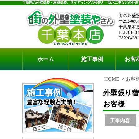
千葉県の外壁塗装・屋根塗装、サイディングの張替え、防水工事などの外装
街の外壁
〒292-080
千葉県木更津
TEL:0120-
FAX:0438-
ホーム
施工事例
お客
HOME
お客
外壁張り
お客様
工事内容