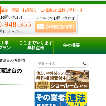
メールでのご相談
電話でのご相談
[8:30～20:00]
0120-948-355
phone
点検・調査・お見積り・ご相談など無料で承ります！
のお問い合わせ
メールでのお問い合わせ
0-948-355
間]
8:30～20:00
装工事
ここまでやります
会社概要
プラン
無料点検
蔵波台のお客様
記事を検索
蔵波台の