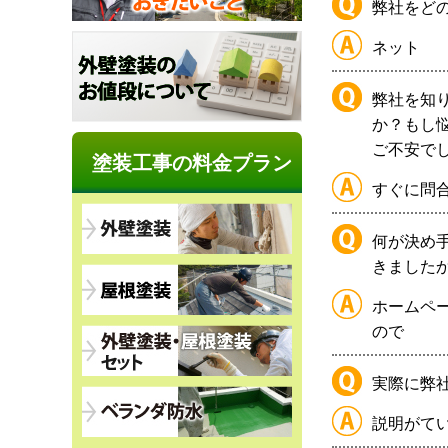
弊社をど
ネット
弊社を知
か？もし
ご不安で
塗装工事の料金プラン
すぐに問
何が決め
きました
ホームペ
ので
実際に弊
説明がて