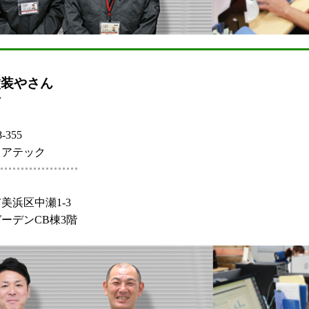
塗装やさん
店
-355
ェアテック
美浜区中瀬1-3
ーデンCB棟3階