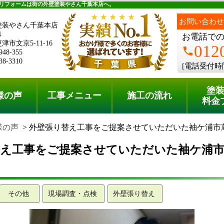
料金プラン
無料点検
リフォームは街の外壁塗装やさん千葉本店へ。
お問い合わせ
塗装やさん千葉本店
4
お電話で
市文京5-11-16
012
phone
948-355
38-3310
[電話受付時
塗
様の声
工事メニュー
施工の流れ
料金
様の声
外壁張り替え工事をご提案させていただいた袖ケ浦市
替え工事をご提案させていただいた袖ケ浦市
その他
現場調査・点検
外壁張り替え