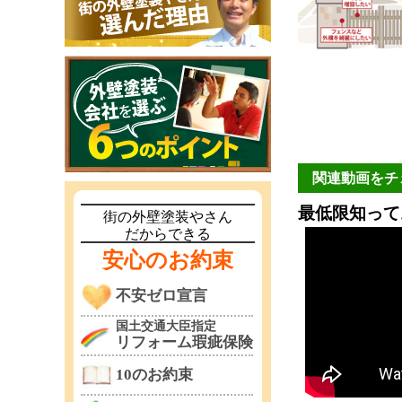
関連動画をチ
最低限知って
街の外壁塗装やさん
だからできる
安心のお約束
不安ゼロ宣言
国土交通大臣指定
リフォーム瑕疵保険
10のお約束