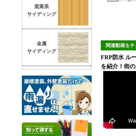
窯業系
サイディング
金属
関連動画をチ
サイディング
FRP防水 
を紹介！街の