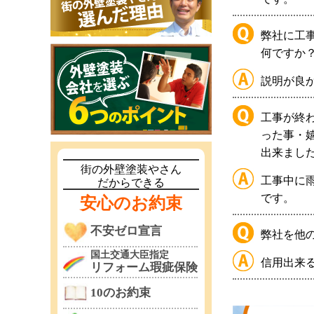
弊社に工
何ですか
説明が良
工事が終
った事・
出来まし
街の外壁塗装やさん
工事中に
だからできる
です。
安心のお約束
不安ゼロ宣言
弊社を他
国土交通大臣指定
信用出来
リフォーム瑕疵保険
10のお約束