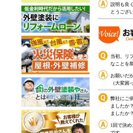
説明も良
とうござ
当初、リ
なことを
お願いだ
（大変困
弊社にご
ましたか
ましたか
1回で決
です。