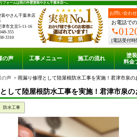
料金プラン
無料点検
リフォームは街の外壁塗装やさん千葉本店へ。
お問い合わせ
塗装やさん千葉本店
4
お電話で
市文京5-11-16
012
phone
948-355
38-3310
[電話受付時
塗
様の声
工事メニュー
施工の流れ
料金
様の声
雨漏り修理として陸屋根防水工事を実施！君津市泉の
理として陸屋根防水工事を実施！君津市泉の
防水工事