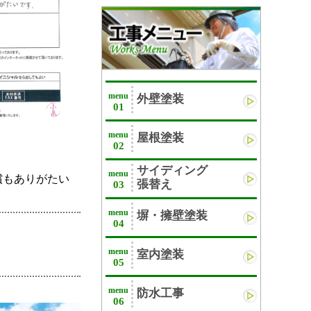
menu
外壁塗装
01
menu
屋根塗装
02
サイディング
menu
償もありがたい
張替え
03
menu
塀・擁壁塗装
04
menu
室内塗装
05
menu
防水工事
06