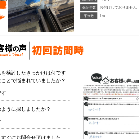
お付けしておりません
保証年数
1ｍ
平米数
ムを検討したきっかけは何です
なことで悩まれていましたか？
です
のように探しましたか？
す
りすぐにお問合せ頂けました