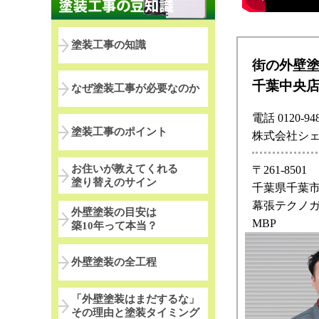
塗装工事の知識
街の外壁
千葉中央
なぜ塗装工事が必要なのか
電話 0120-948
塗装工事のポイント
株式会社シ
お住いが教えてくれる
〒261-8501
塗り替えのサイン
千葉県千葉市
幕張テクノガ
外壁塗装の目安は
MBP
築10年って本当？
外壁塗装の全工程
「外壁塗装はまだするな」
その理由と塗装タイミング