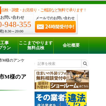
メールでのご相談
電話でのご相談
[8:30～20:00]
0120-948-355
phone
点検・調査・お見積り・ご相談など無料で承ります！
のお問い合わせ
メールでのお問い合わせ
0-948-355
間]
8:30～20:00
装工事
ここまでやります
会社概要
プラン
無料点検
市M様のアンケ
記事を検索
市M様のア