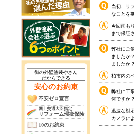
当初、リ
なことを
今回雨も
まで保証
弊社にご
ましたか
ましたか
街の外壁塗装やさん
柏市内の
だからできる
安心のお約束
弊社に工
不安ゼロ宣言
何ですか
国土交通大臣指定
迅速な対
リフォーム瑕疵保険
カメラに
10のお約束