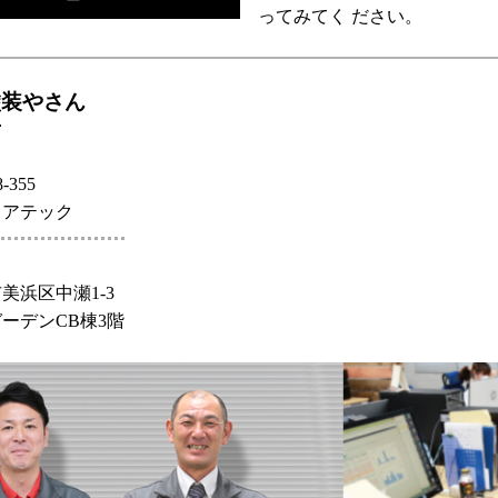
ってみてく ださい。
塗装やさん
店
-355
ェアテック
美浜区中瀬1-3
ーデンCB棟3階