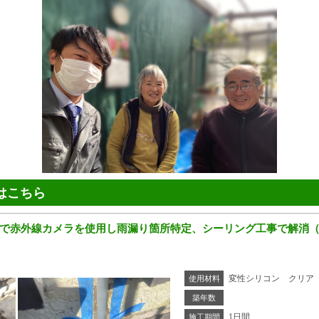
はこちら
で赤外線カメラを使用し雨漏り箇所特定、シーリング工事で解消（税
変性シリコン クリア
使用材料
築年数
1日間
施工期間