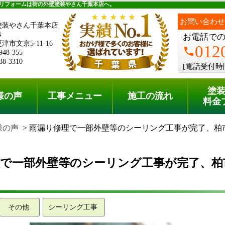
料金プラン
無料点検
リフォームは街の外壁塗装やさん千葉本店へ。
お問い合わせ
塗装やさん千葉本店
4
お電話で
市文京5-11-16
012
phone
948-355
38-3310
[電話受付時
塗
様の声
工事メニュー
施工の流れ
料金
様の声
雨漏り修理で一部外壁等のシーリング工事が完了、柏
理で一部外壁等のシーリング工事が完了、柏
その他
シーリング工事