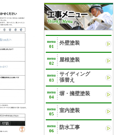
menu
外壁塗装
01
menu
屋根塗装
02
サイディング
menu
張替え
03
menu
塀・擁壁塗装
04
menu
室内塗装
05
menu
防水工事
06