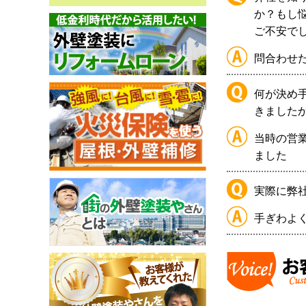
か？もし
ご不安で
問合わせ
何が決め
きました
当時の営
ました
実際に弊
手ぎわよ