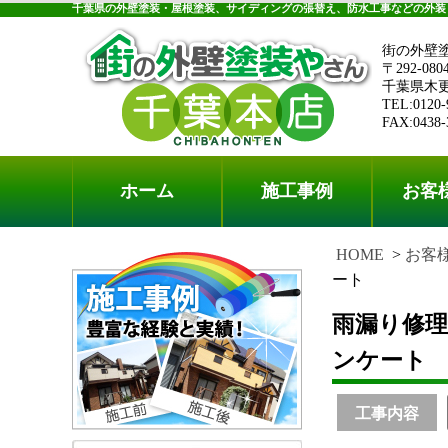
千葉県の外壁塗装・屋根塗装、サイディングの張替え、防水工事などの外装
街の外壁
〒292-080
千葉県木更津
TEL:0120-
FAX:0438-
ホーム
施工事例
お客
HOME
お客
ート
雨漏り修
ンケート
工事内容