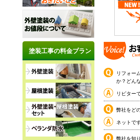
塗装工事の料金プラン
リフォー
か？どん
リピター
弊社をど
ネットで
弊社を知