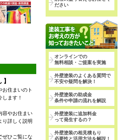
ださい
オンラインでの
無料相談・ご提案を実施
外壁塗装のよくある質問で
 】
不安や疑問を解決！
やお住まいのト
外壁塗装の助成金
介します！
条件や申請の流れを解説
内容やお住まい
外壁塗装に追加料金
って発生するの？
より詳しく説明
外壁塗装の相見積もり
でぜひご覧にな
必要性と活用方法を解説！