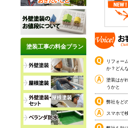
塗装工事の料金プラン
リフォー
か？どん
塗装はが
うかと
弊社をど
スマホで