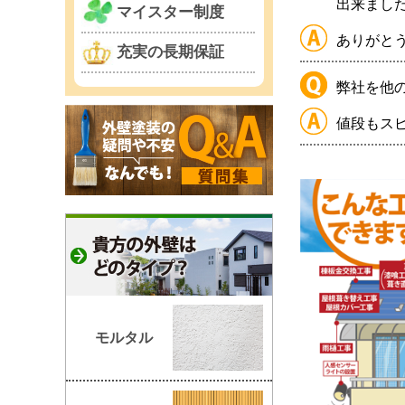
出来まし
マイスター制度
ありがと
充実の長期保証
弊社を他
値段もス
モルタル