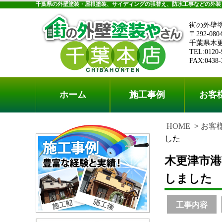
千葉県の外壁塗装・屋根塗装、サイディングの張替え、防水工事などの外装
街の外壁
〒292-080
千葉県木更津
TEL:0120-
FAX:0438-
ホーム
施工事例
お客
HOME
お客
した
木更津市
しました
工事内容