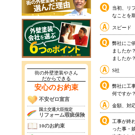
当初、リ
なことを
スピード
弊社にご
ましたか
ましたか
S社
街の外壁塗装やさん
だからできる
弊社に工
安心のお約束
何ですか
不安ゼロ宣言
金額、対
国土交通大臣指定
リフォーム瑕疵保険
工事が終
10のお約束
った事・