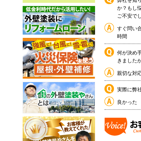
弊社を知
か？もし
ご不安で
すぐ問い
時間
何が決め
きました
親切な対
実際に弊
良かった