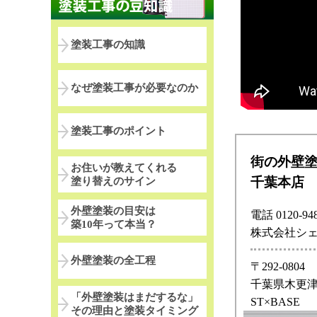
塗装工事の知識
なぜ塗装工事が必要なのか
塗装工事のポイント
街の外壁
お住いが教えてくれる
千葉本店
塗り替えのサイン
外壁塗装の目安は
電話 0120-948
築10年って本当？
株式会社シ
外壁塗装の全工程
〒292-0804
千葉県木更津市
「外壁塗装はまだするな」
ST×BASE
その理由と塗装タイミング