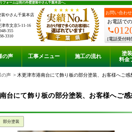
料金プラン
無料点検
リフォームは街の外壁塗装やさん千葉本店へ。
お問い合わせ
塗装やさん千葉本店
4
お電話で
市文京5-11-16
012
phone
948-355
38-3310
[電話受付時
塗
様の声
工事メニュー
施工の流れ
料金
様の声
木更津市港南台にて飾り板の部分塗装、お客様へご感
港南台にて飾り板の部分塗装、お客様へご感
部分塗装