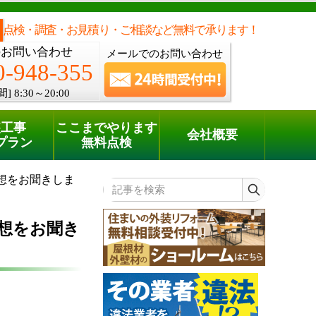
メールでのご相談
電話でのご相談
[8:30～20:00]
0120-948-355
phone
点検・調査・お見積り・ご相談など無料で承ります！
のお問い合わせ
メールでのお問い合わせ
0-948-355
間]
8:30～20:00
装工事
ここまでやります
会社概要
プラン
無料点検
想をお聞きしま
記事を検索
想をお聞き