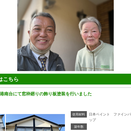
はこちら
港南台にて窓枠廻りの飾り板塗装を行いました
日本ペイント ファインパ
使用材料
ップ
築年数