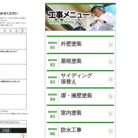
menu
外壁塗装
01
menu
屋根塗装
02
サイディング
menu
張替え
03
menu
塀・擁壁塗装
04
menu
室内塗装
05
menu
防水工事
06