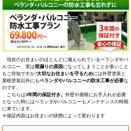
現在のお住まいのほとんどに備えられているベランダやバ
ルコニー、実は
雨漏りの原因
になってしまうことが多いこと
もご存知ですか?
大切なお住まいを守るため
には外壁塗装と
屋根塗装以外にも
ベランダやバルコニーの防水工事が必要
な
のです。
こちらは
3年間の保証付き。
外壁や屋根にお手入れが必要
となった時にはベランダやバルコニーもメンテナンスの時期
に来ています。
※保証内容はお住まいの状態によって変わります