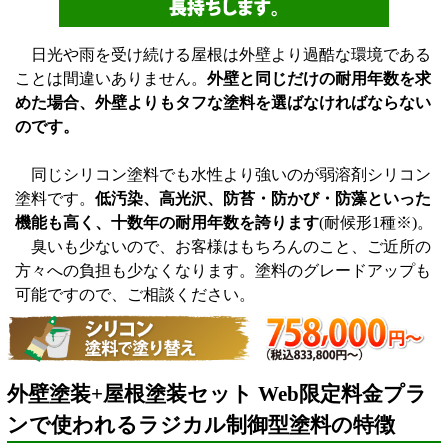
日光や雨を受け続ける屋根は外壁より過酷な環境である
ことは間違いありません。
外壁と同じだけの耐用年数を求
めた場合、外壁よりもタフな塗料を選ばなければならない
のです。
同じシリコン塗料でも水性より強いのが弱溶剤シリコン
塗料です。
低汚染、高光沢、防苔・防かび・防藻といった
機能も高く、十数年の耐用年数を誇ります
(耐候形1種※)。
臭いも少ないので、お客様はもちろんのこと、ご近所の
方々への負担も少なくなります。塗料のグレードアップも
可能ですので、ご相談ください。
外壁塗装+屋根塗装セット Web限定料金プラ
ンで使われるラジカル制御型塗料の特徴