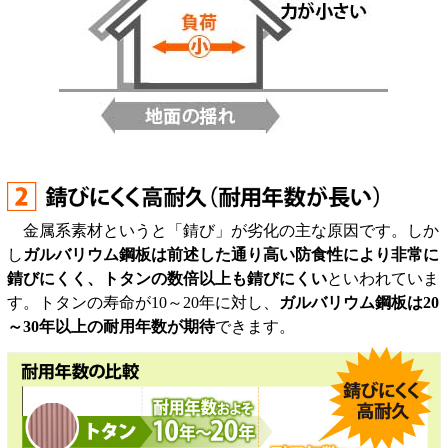
金属系素材というと「錆び」が劣化の主な原因です。しか
し
ガルバリウム鋼板は前述した通り高い防食性により非常に
錆びにくく、トタンの数倍以上も錆びにくい
といわれていま
す。トタンの寿命が10～20年に対し、
ガルバリウム鋼板は20
～30年以上の耐用年数が期待
できます。