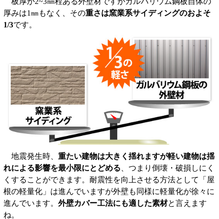
板厚が2~3㎜程ある外壁材ですがガルバリウム鋼板自体の
厚みは1㎜もなく、その
重さは窯業系サイディングのおよそ
1/3
です。
地震発生時、
重たい建物は大きく揺れますが軽い建物は揺
れによる影響を最小限にとどめる
、つまり倒壊・破損しにく
くすることができます。耐震性を向上させる方法として「屋
根の軽量化」は進んでいますが外壁も同様に軽量化が徐々に
進んでいます。
外壁カバー工法にも適した素材
と言えます
ね。