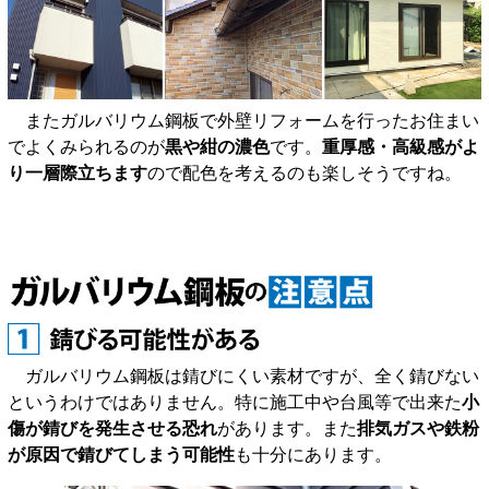
またガルバリウム鋼板で外壁リフォームを行ったお住まい
でよくみられるのが
黒や紺の濃色
です。
重厚感・高級感がよ
り一層際立ちます
ので配色を考えるのも楽しそうですね。
ガルバリウム鋼板は錆びにくい素材ですが、全く錆びない
というわけではありません。特に施工中や台風等で出来た
小
傷が錆びを発生させる恐れ
があります。また
排気ガスや鉄粉
が原因で錆びてしまう可能性
も十分にあります。