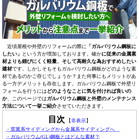
近頃屋根や外壁のリフォームの際に
「ガルバリウム鋼板に
したい」
という方が増加しております。確か
に従来の金属素
材よりも錆びにくく軽量、そして高耐久な為おすすめしたい
建材
です。しかしそもそもガルバリウム鋼板がどのような素
材であるのかご存じでしょうか？また何事にもメリットがあ
る一方デメリットも存在します。ガルバリウム鋼板で外壁リ
フォームを行うには
どのようなことに気を付ければ良いの
か
、このページでは
ガルバリウム鋼板と外壁のメンテナンス
方法について一挙ご紹介
させていただきます。
目次
【
非表示
】
・窯業系サイディングから金属系サイディングへ
・ガルバリウム(GL)鋼板とはどんな素材？