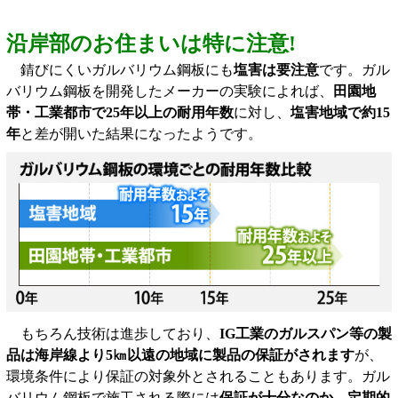
沿岸部のお住まいは特に注意!
錆びにくいガルバリウム鋼板にも
塩害は要注意
です。ガル
バリウム鋼板を開発したメーカーの実験によれば、
田園地
帯・工業都市で25年以上の耐用年数
に対し、
塩害地域で約15
年
と差が開いた結果になったようです。
もちろん技術は進歩しており、
IG工業のガルスパン等の製
品は海岸線より5㎞以遠の地域に製品の保証がされます
が、
環境条件により保証の対象外とされることもあります。ガル
バリウム鋼板で施工される際には
保証が十分なのか、定期的