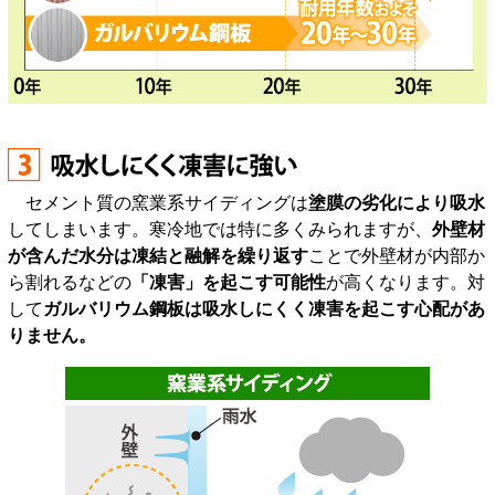
セメント質の窯業系サイディングは
塗膜の劣化により吸水
してしまいます。寒冷地では特に多くみられますが、
外壁材
が含んだ水分は凍結と融解を繰り返す
ことで外壁材が内部か
ら割れるなどの
「凍害」を起こす可能性
が高くなります。対
して
ガルバリウム鋼板は吸水しにくく凍害を起こす心配があ
りません。