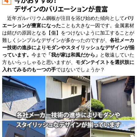
近年ガルバリウム鋼板が注目を浴び始めた傾向として
バリ
エーションが豊富になった
ことも大きな一因です。金属素材
は錆びの原因となる【傷】をつけないように加工することが
難しくシンプルなデザインが多かったのですが、
各社メーカ
ー技術の進歩によりモダンやスタイリッシュなデザインが揃
っています。
今まで
「我が家は和風だから」
と敬遠していた
方もいらっしゃると思いますが、
モダンテイストを選択肢に
入れてみるのも一つの手
ではないでしょうか？