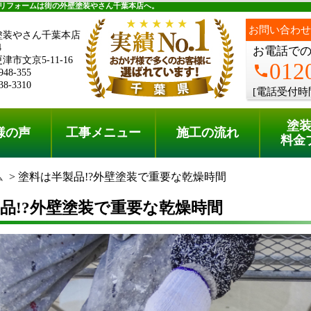
料金プラン
無料点検
リフォームは街の外壁塗装やさん千葉本店へ。
お問い合わせ
塗装やさん千葉本店
4
お電話で
市文京5-11-16
012
phone
948-355
38-3310
[電話受付時
塗
様の声
工事メニュー
施工の流れ
料金
ム
塗料は半製品!?外壁塗装で重要な乾燥時間
品!?外壁塗装で重要な乾燥時間