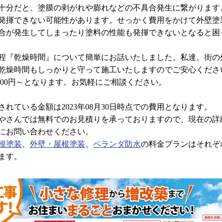
分だと、塗膜の剥がれや膨れなどの不具合発生に繋がります
発揮できない可能性があります。せっかく費用をかけて外壁塗
合が発生してしまったり塗料の性能も発揮できないとなると困
『乾燥時間』について簡単にお話いたしました。私達、街の
乾燥時間もしっかりと守って施工いたしますのでご安心くださ
,800円～となります。お気軽にご相談ください。
れている金額は2023年08月30日時点での費用となります。
さんでは無料でのお見積りを承っておりますので、現在の詳
にお問い合わせください。
根塗装
、
外壁・屋根塗装
、
ベランダ防水
の料金プランはそれぞ
ます。