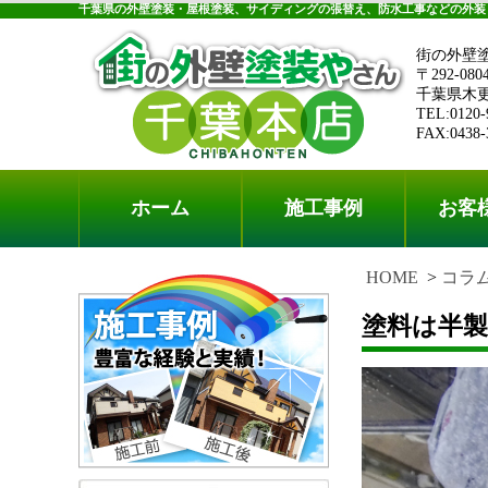
千葉県の外壁塗装・屋根塗装、サイディングの張替え、防水工事などの外装
街の外壁
〒292-080
千葉県木更津
TEL:0120-
FAX:0438-
ホーム
施工事例
お客
HOME
コラ
塗料は半製