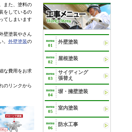
。また、塗料の
装をしているの
ってしまいます
外壁塗装やさん
menu
い。
外壁塗装
の
外壁塗装
01
menu
屋根塗装
02
細な費用をお求
サイディング
menu
張替え
03
れのリンクから
menu
塀・擁壁塗装
04
menu
室内塗装
05
menu
防水工事
06