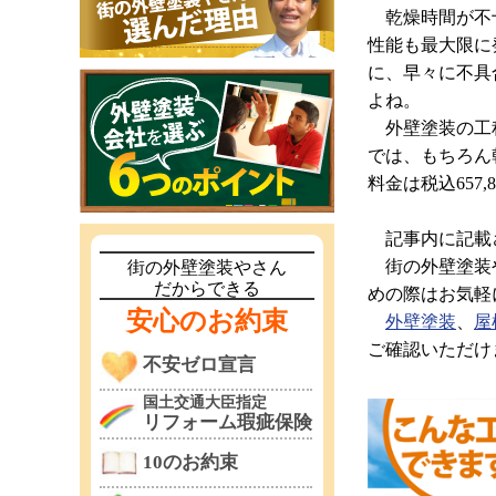
乾燥時間が不十
性能も最大限に
に、早々に不具
よね。
外壁塗装の工程
では、もちろん
料金は税込657
記事内に記載さ
街の外壁塗装や
街の外壁塗装やさん
だからできる
めの際はお気軽
安心のお約束
外壁塗装
、
屋
ご確認いただけ
不安ゼロ宣言
国土交通大臣指定
リフォーム瑕疵保険
10のお約束