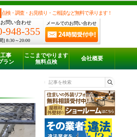
メールでのご相談
電話でのご相談
[8:30～20:00]
0120-948-355
phone
点検・調査・お見積り・ご相談など無料で承ります！
のお問い合わせ
メールでのお問い合わせ
0-948-355
間]
8:30～20:00
装工事
ここまでやります
会社概要
プラン
無料点検
記事を検索