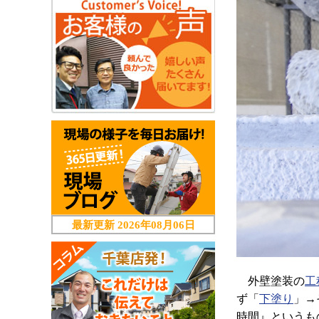
最新更新
2026年08月06日
外壁塗装の
工
ず「
下塗り
」→
時間』というも