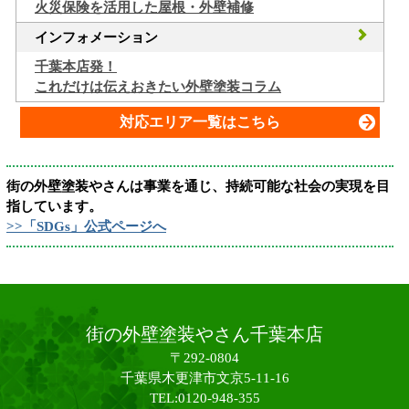
火災保険を活用した屋根・外壁補修
インフォメーション
千葉本店発！
これだけは伝えおきたい外壁塗装コラム
対応エリア一覧はこちら
街の外壁塗装やさんは事業を通じ、持続可能な社会の実現を目
指しています。
>>「SDGs」公式ページへ
街の外壁塗装やさん千葉本店
〒292-0804
千葉県木更津市文京5-11-16
TEL:0120-948-355