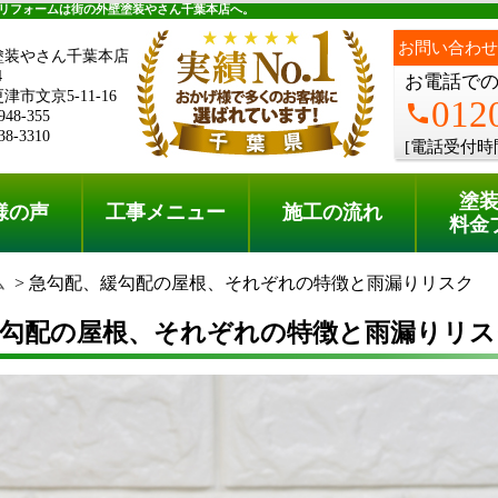
料金プラン
無料点検
リフォームは街の外壁塗装やさん千葉本店へ。
お問い合わせ
塗装やさん千葉本店
4
お電話で
市文京5-11-16
012
phone
948-355
38-3310
[電話受付時
塗
様の声
工事メニュー
施工の流れ
料金
ム
急勾配、緩勾配の屋根、それぞれの特徴と雨漏りリスク
緩勾配の屋根、それぞれの特徴と雨漏りリス