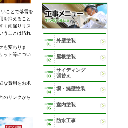
さいことで落雷を
用を抑えること
すく雨漏りリス
いうことは汚れ
menu
外壁塗装
01
クも変わりま
リット等につい
menu
屋根塗装
02
サイディング
menu
張替え
03
細な費用をお求
menu
塀・擁壁塗装
04
れのリンクから
menu
室内塗装
05
menu
防水工事
06