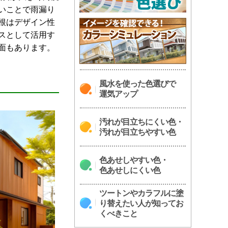
いことで雨漏り
根はデザイン性
スとして活用す
面もあります。
風水を使った色選びで
運気アップ
汚れが目立ちにくい色・
汚れが目立ちやすい色
色あせしやすい色・
色あせしにくい色
ツートンやカラフルに塗
り替えたい人が知ってお
くべきこと