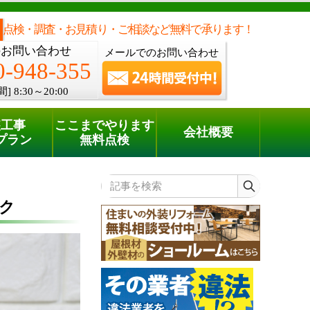
メールでのご相談
電話でのご相談
[8:30～20:00]
0120-948-355
phone
点検・調査・お見積り・ご相談など無料で承ります！
のお問い合わせ
メールでのお問い合わせ
0-948-355
間]
8:30～20:00
装工事
ここまでやります
会社概要
プラン
無料点検
記事を検索
ク