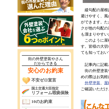
緩勾配の屋根は
避けやすく、風
ができます。た
クが他の勾配の
も溜まりやすい
このように屋根
す。皆様の大切
ても知っておい
街の外壁塗装やさん
だからできる
記事内に記載さ
安心のお約束
街の外壁塗装や
めの際はお気軽
不安ゼロ宣言
外壁塗装
、
屋
国土交通大臣指定
ご確認いただけ
リフォーム瑕疵保険
10のお約束