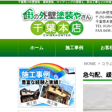
千葉県の外壁塗装・屋根塗装、サイディングの張替え、防水工事などの外装
街の外壁
〒292-080
千葉県木更津
TEL:0120-
FAX:0438-
ホーム
施工事例
お客
HOME
コラ
急勾配、