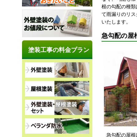
根の勾配の種類
て雨漏りのリス
いたします。
急勾配の屋
塗装工事の料金プラン
急勾配の屋根は