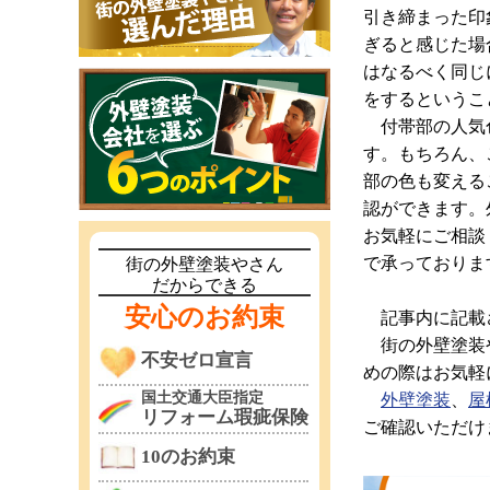
引き締まった印
ぎると感じた場
はなるべく同じ
をするというこ
付帯部の人気色
す。もちろん、
部の色も変える
認ができます。
お気軽にご相談
で承っておりま
街の外壁塗装やさん
だからできる
安心のお約束
記事内に記載さ
街の外壁塗装や
不安ゼロ宣言
めの際はお気軽
国土交通大臣指定
外壁塗装
、
屋
リフォーム瑕疵保険
ご確認いただけ
10のお約束