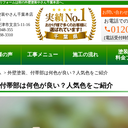
料金プラン
無料点検
リフォームは街の外壁塗装やさん千葉本店へ。
お問い合わせ
塗装やさん千葉本店
4
お電話で
市文京5-11-16
012
phone
948-355
38-3310
[電話受付時
塗
様の声
工事メニュー
施工の流れ
料金
ム
外壁塗装、付帯部は何色が良い？人気色をご紹介
、付帯部は何色が良い？人気色をご紹介