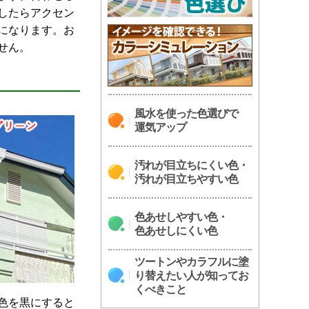
したらアクセン
になります。お
せん。
風水を使った色選びで
運気アップ
汚れが目立ちにくい色・
汚れが目立ちやすい色
色あせしやすい色・
色あせしにくい色
ツートンやカラフルに塗
り替えたい人が知ってお
くべきこと
色を黒にすると