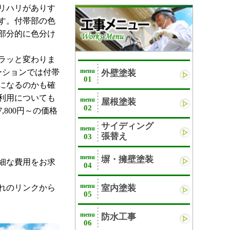
リハリがありす
す。付帯部の色
部分的に色分け
ラッと変わりま
menu
ーションでは付帯
外壁塗装
01
になるのかも確
利用についても
menu
屋根塗装
02
800円～の価格
サイディング
menu
張替え
03
menu
塀・擁壁塗装
細な費用をお求
04
menu
れのリンクから
室内塗装
05
menu
防水工事
06