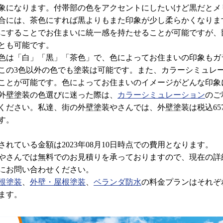
象になります。付帯部の色をアクセントにしたいけど黒だとメ
合には、茶色にすれば黒よりもまた印象が少し柔らかくなりま
にすることでお住まいに統一感を持たせることが可能ですが、
とも可能です。
は「白」「黒」「茶色」で、色によってお住まいの印象もガ
この3色以外の色でも塗装は可能です。また、カラーシミュレ
ことが可能です。色によってお住まいのイメージがどんな印象
外壁塗装の色選びに迷った際は、
カラーシミュレーション
のご
ください。私達、街の外壁塗装やさんでは、外壁塗装は税込657,
す。
れている金額は2023年08月10日時点での費用となります。
さんでは無料でのお見積りを承っておりますので、現在の詳
にお問い合わせください。
根塗装
、
外壁・屋根塗装
、
ベランダ防水
の料金プランはそれぞ
ます。