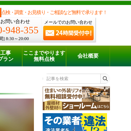
メールでのご相談
電話でのご相談
[8:30～20:00]
0120-948-355
phone
点検・調査・お見積り・ご相談など無料で承ります！
のお問い合わせ
メールでのお問い合わせ
0-948-355
間]
8:30～20:00
装工事
ここまでやります
会社概要
プラン
無料点検
記事を検索