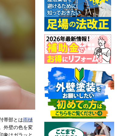
付帯部とは
雨樋
。外壁の色を変
印象はガラッと