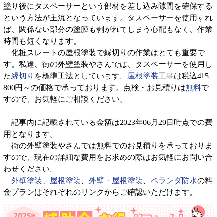
塗り後にタスペーサーという部材を差し込み隙間を確保する
という方法が主流となっています。タスペーサーを使用すれ
ば、関係ない部分の塗膜も剥がれてしまう心配もなく、作業
時間も短くなります。
化粧スレートの屋根塗装で縁切りの作業はとても重要で
す。私達、街の外壁塗装やさんでは、タスペーサーを使用し
た
縁切り
を標準工法としています。
屋根塗装
工事は税込415,
800円～の価格で承っております。点検・お見積りは
無料
で
すので、お気軽にご相談ください。
記事内に記載されている金額は2023年06月29日時点での費
用となります。
街の外壁塗装やさんでは無料でのお見積りを承っておりま
すので、現在の詳細な費用をお求めの際はお気軽にお問い合
わせください。
外壁塗装
、
屋根塗装
、
外壁・屋根塗装
、
ベランダ防水
の料
金プランはそれぞれのリンクからご確認いただけます。