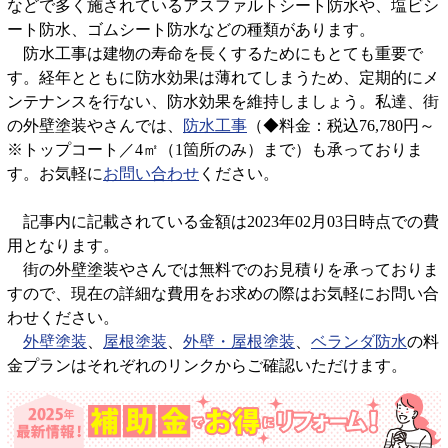
などで多く施されているアスファルトシート防水や、塩ビシ
ート防水、ゴムシート防水などの種類があります。
防水工事は建物の寿命を長くするためにもとても重要で
す。経年とともに防水効果は薄れてしまうため、定期的にメ
ンテナンスを行ない、防水効果を維持しましょう。私達、街
の外壁塗装やさんでは、
防水工事
（◆料金：税込76,780円～
※トップコート／4㎡（1箇所のみ）まで）も承っておりま
す。お気軽に
お問い合わせ
ください。
記事内に記載されている金額は2023年02月03日時点での費
用となります。
街の外壁塗装やさんでは無料でのお見積りを承っておりま
すので、現在の詳細な費用をお求めの際はお気軽にお問い合
わせください。
外壁塗装
、
屋根塗装
、
外壁・屋根塗装
、
ベランダ防水
の料
金プランはそれぞれのリンクからご確認いただけます。