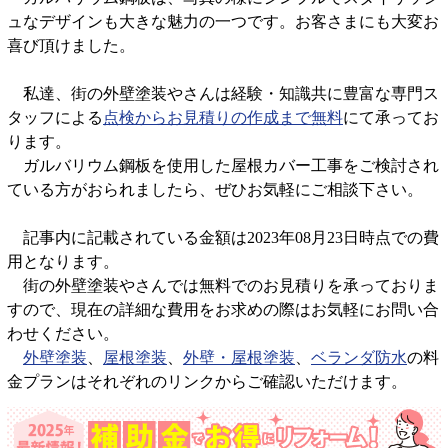
ュなデザインも大きな魅力の一つです。お客さまにも大変お
喜び頂けました。
私達、街の外壁塗装やさんは経験・知識共に豊富な専門ス
タッフによる
点検からお見積りの作成まで無料
にて承ってお
ります。
ガルバリウム鋼板を使用した屋根カバー工事をご検討され
ている方がおられましたら、ぜひお気軽にご相談下さい。
記事内に記載されている金額は2023年08月23日時点での費
用となります。
街の外壁塗装やさんでは無料でのお見積りを承っておりま
すので、現在の詳細な費用をお求めの際はお気軽にお問い合
わせください。
外壁塗装
、
屋根塗装
、
外壁・屋根塗装
、
ベランダ防水
の料
金プランはそれぞれのリンクからご確認いただけます。