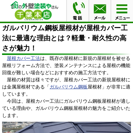
HOME
ブログ
ガルバリウム鋼板屋根材が屋根カバー工
法に最適な理由とは？軽量・耐久性の高さが魅力！
ガルバリウム鋼板屋根材が屋根カバー工
法に最適な理由とは？軽量・耐久性の高
さが魅力！
屋根カバー工法
は、既存の屋根材に新規の屋根材を被せる
屋根リフォーム方法で、塗装メンテナンスによる屋根の機能
回復が難しい場合などにおすすめの施工方法です。
屋根の材質は様々ですが、屋根カバー工法の新規屋根材に
は金属屋根材である「
ガルバリウム鋼板
屋根材」が非常に適
しています。
今回は、屋根カバー工法にガルバリウム鋼板屋根材が適し
ている理由や、ガルバリウム鋼板屋根材の魅力をご紹介いた
します。