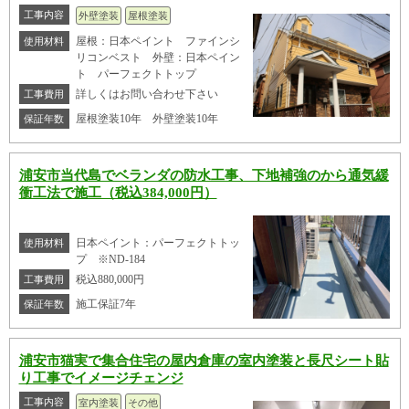
工事内容
外壁塗装
屋根塗装
屋根：日本ペイント ファインシ
使用材料
リコンベスト 外壁：日本ペイン
ト パーフェクトトップ
詳しくはお問い合わせ下さい
工事費用
屋根塗装10年 外壁塗装10年
保証年数
浦安市当代島でベランダの防水工事、下地補強のから通気緩
衝工法で施工（税込384,000円）
日本ペイント：パーフェクトトッ
使用材料
プ ※ND-184
税込880,000円
工事費用
施工保証7年
保証年数
浦安市猫実で集合住宅の屋内倉庫の室内塗装と長尺シート貼
り工事でイメージチェンジ
工事内容
室内塗装
その他