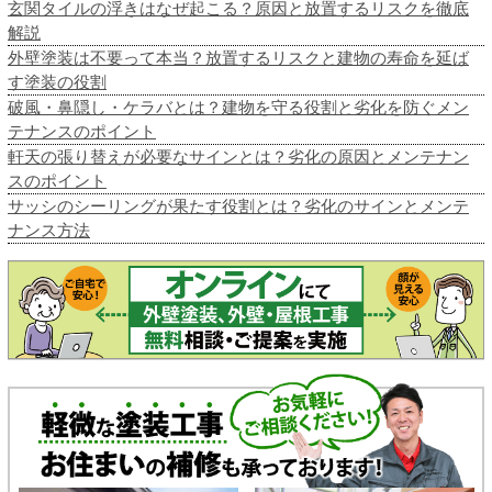
玄関タイルの浮きはなぜ起こる？原因と放置するリスクを徹底
解説
外壁塗装は不要って本当？放置するリスクと建物の寿命を延ば
す塗装の役割
破風・鼻隠し・ケラバとは？建物を守る役割と劣化を防ぐメン
テナンスのポイント
軒天の張り替えが必要なサインとは？劣化の原因とメンテナン
スのポイント
サッシのシーリングが果たす役割とは？劣化のサインとメンテ
ナンス方法