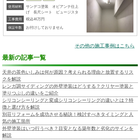
サンデコ塗装 オビアンテ仕上
使用材料
げ 長尺シート ビュージスタ
税込46万円
工事費用
お付けしておりません
保証年数
その他の施工事例はこちら
最新の記事一覧
天井の茶色いしみは何が原因？考えられる理由と放置するリス
クを解説
レンガ調サイディングの外壁塗装はどうする？クリヤー塗装と
塗りつぶしの違いをご紹介
シリコンシーリングと変成シリコンシーリングの違いとは？特
徴と選び方を解説
別荘リフォームを成功させる秘訣！検討すべきタイミングと人
気の施工箇所
外壁塗装はいつ行うべき？目安となる築年数と劣化のサインを
解説