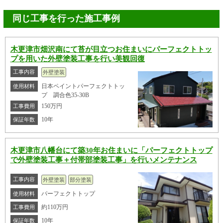
同じ工事を行った施工事例
木更津市畑沢南にて苔が目立つお住まいにパーフェクトトッ
プを用いた外壁塗装工事を行い美観回復
工事内容
外壁塗装
日本ペイントパーフェクトトッ
使用材料
プ 調合色35-30B
150万円
工事費用
10年
保証年数
木更津市八幡台にて築30年お住まいに「パーフェクトトップ
で外壁塗装工事＋付帯部塗装工事」を行いメンテナンス
工事内容
外壁塗装
部分塗装
パーフェクトトップ
使用材料
約110万円
工事費用
10年
保証年数