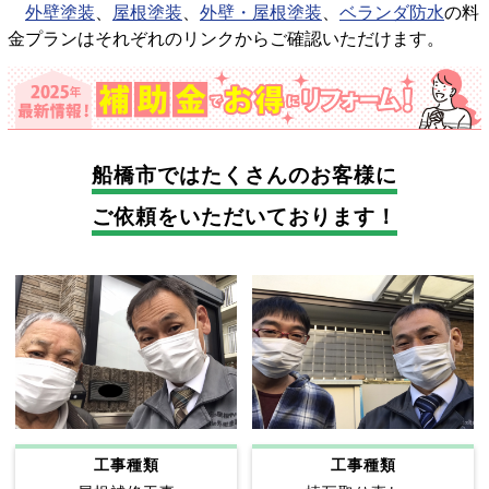
外壁塗装
、
屋根塗装
、
外壁・屋根塗装
、
ベランダ防水
の料
金プランはそれぞれのリンクからご確認いただけます。
船橋市では
たくさんのお客様に
ご依頼をいただいております！
工事種類
工事種類