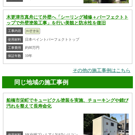
木更津市真舟にて外壁へ「シーリング補修＋パーフェクトト
ップで外壁塗装工事」を行い美観と防水性を復旧
工事内容
外壁塗装
日本ペイントパーフェクトトップ
使用材料
約80万円
工事費用
10年
保証年数
その他の施工事例はこちら
同じ地域の施工事例
船橋市栄町でキュービクル塗装を実施、チョーキングや錆び
汚れを整えて長寿命化
SK化研プレミアムNADシリコン
使用材料