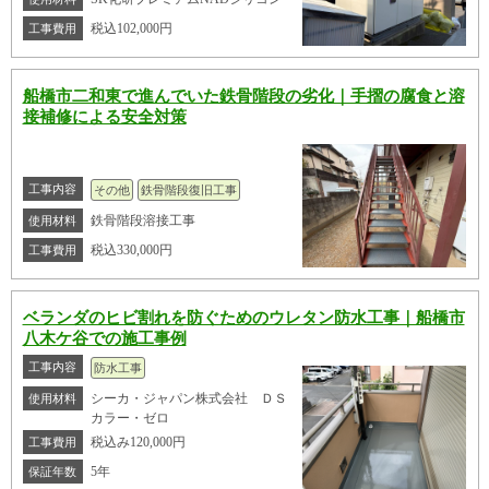
税込102,000円
工事費用
船橋市二和東で進んでいた鉄骨階段の劣化｜手摺の腐食と溶
接補修による安全対策
工事内容
その他
鉄骨階段復旧工事
鉄骨階段溶接工事
使用材料
税込330,000円
工事費用
ベランダのヒビ割れを防ぐためのウレタン防水工事｜船橋市
八木ケ谷での施工事例
工事内容
防水工事
シーカ・ジャパン株式会社 ＤＳ
使用材料
カラー・ゼロ
税込み120,000円
工事費用
5年
保証年数