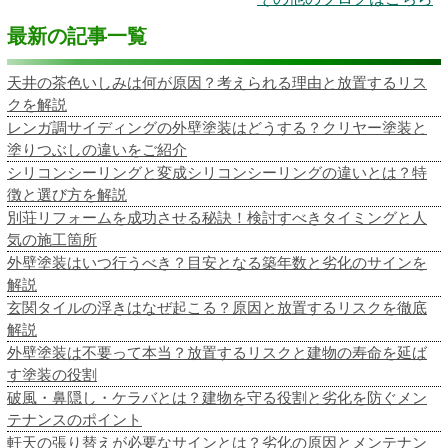
最新の記事一覧
天井の茶色いしみは何が原因？考えられる理由と放置するリス
クを解説
レンガ調サイディングの外壁塗装はどうする？クリヤー塗装と
塗りつぶしの違いをご紹介
シリコンシーリングと変成シリコンシーリングの違いとは？特
徴と選び方を解説
別荘リフォームを成功させる秘訣！検討すべきタイミングと人
気の施工箇所
外壁塗装はいつ行うべき？目安となる築年数と劣化のサインを
解説
玄関タイルの浮きはなぜ起こる？原因と放置するリスクを徹底
解説
外壁塗装は不要って本当？放置するリスクと建物の寿命を延ば
す塗装の役割
破風・鼻隠し・ケラバとは？建物を守る役割と劣化を防ぐメン
テナンスのポイント
軒天の張り替えが必要なサインとは？劣化の原因とメンテナン