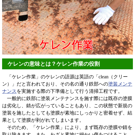
ケレンの意味とは？ケレン作業の役割
「ケレン作業」のケレンの語源は英語の「clean（クリー
ン）」だと言われており、その名の通り鉄部への
塗装メンテ
ナンス
を実施する際の下準備として行う清掃工程です。
一般的に鉄部に塗装メンテナンスを施す際には既存の塗膜
は劣化し、錆が広がっていることもあり、この状態で新規の
塗装を施したとしても塗膜が素地にしっかりと密着せず、結
果として塗膜が剥がれてしまいます。
そのため、「ケレン作業」により、まず既存の塗膜や錆を
取り除きます。また、わざと素地に細かい傷をつけること