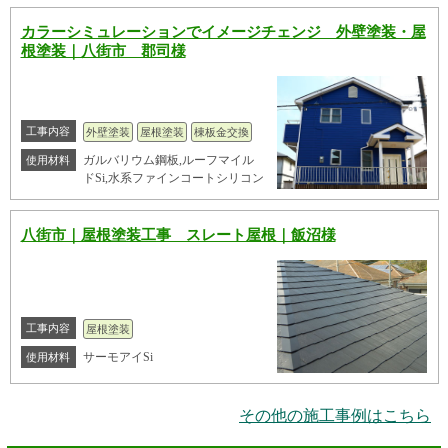
カラーシミュレーションでイメージチェンジ 外壁塗装・屋
根塗装｜八街市 郡司様
工事内容
外壁塗装
屋根塗装
棟板金交換
ガルバリウム鋼板,ルーフマイル
使用材料
ドSi,水系ファインコートシリコン
八街市｜屋根塗装工事 スレート屋根｜飯沼様
工事内容
屋根塗装
サーモアイSi
使用材料
その他の施工事例はこちら