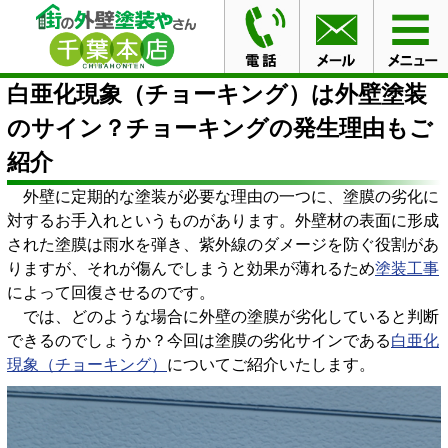
HOME
ブログ
白亜化現象（チョーキング）は外壁塗装
のサイン？チョーキングの発生理由もご紹介
白亜化現象（チョーキング）は外壁塗装
のサイン？チョーキングの発生理由もご
紹介
外壁に定期的な塗装が必要な理由の一つに、塗膜の劣化に
対するお手入れというものがあります。外壁材の表面に形成
された塗膜は雨水を弾き、紫外線のダメージを防ぐ役割があ
りますが、それが傷んでしまうと効果が薄れるため
塗装工事
によって回復させるのです。
では、どのような場合に外壁の塗膜が劣化していると判断
できるのでしょうか？今回は塗膜の劣化サインである
白亜化
現象（チョーキング）
についてご紹介いたします。