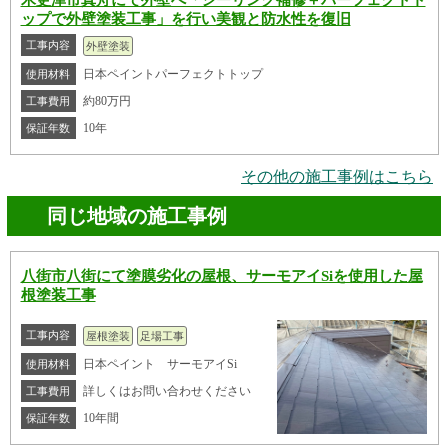
木更津市真舟にて外壁へ「シーリング補修＋パーフェクトト
ップで外壁塗装工事」を行い美観と防水性を復旧
工事内容
外壁塗装
日本ペイントパーフェクトトップ
使用材料
約80万円
工事費用
10年
保証年数
その他の施工事例はこちら
同じ地域の施工事例
八街市八街にて塗膜劣化の屋根、サーモアイSiを使用した屋
根塗装工事
工事内容
屋根塗装
足場工事
日本ペイント サーモアイSi
使用材料
詳しくはお問い合わせください
工事費用
10年間
保証年数