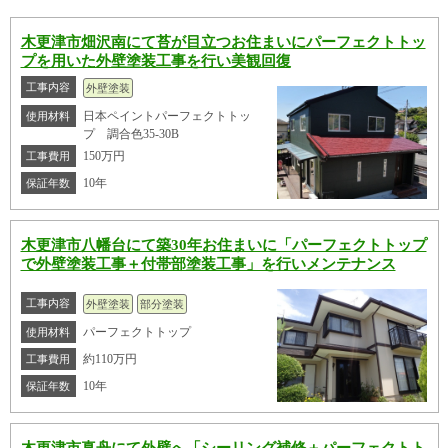
木更津市畑沢南にて苔が目立つお住まいにパーフェクトトッ
プを用いた外壁塗装工事を行い美観回復
工事内容
外壁塗装
日本ペイントパーフェクトトッ
使用材料
プ 調合色35-30B
150万円
工事費用
10年
保証年数
木更津市八幡台にて築30年お住まいに「パーフェクトトップ
で外壁塗装工事＋付帯部塗装工事」を行いメンテナンス
工事内容
外壁塗装
部分塗装
パーフェクトトップ
使用材料
約110万円
工事費用
10年
保証年数