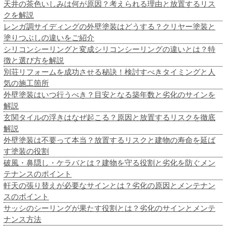
天井の茶色いしみは何が原因？考えられる理由と放置するリス
クを解説
レンガ調サイディングの外壁塗装はどうする？クリヤー塗装と
塗りつぶしの違いをご紹介
シリコンシーリングと変成シリコンシーリングの違いとは？特
徴と選び方を解説
別荘リフォームを成功させる秘訣！検討すべきタイミングと人
気の施工箇所
外壁塗装はいつ行うべき？目安となる築年数と劣化のサインを
解説
玄関タイルの浮きはなぜ起こる？原因と放置するリスクを徹底
解説
外壁塗装は不要って本当？放置するリスクと建物の寿命を延ば
す塗装の役割
破風・鼻隠し・ケラバとは？建物を守る役割と劣化を防ぐメン
テナンスのポイント
軒天の張り替えが必要なサインとは？劣化の原因とメンテナン
スのポイント
サッシのシーリングが果たす役割とは？劣化のサインとメンテ
ナンス方法