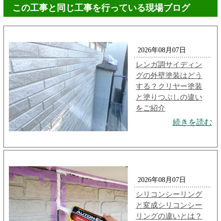
この工事と同じ工事を行っている現場ブログ
2026年08月07日
レンガ調サイディン
グの外壁塗装はどう
する？クリヤー塗装
と塗りつぶしの違い
をご紹介
続きを読む
2026年08月07日
シリコンシーリング
と変成シリコンシー
リングの違いとは？