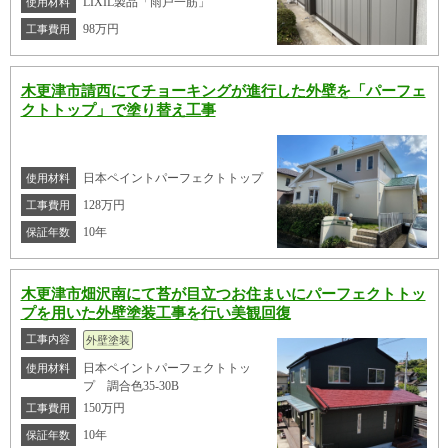
LIXIL製品「雨戸一筋」
使用材料
98万円
工事費用
木更津市請西にてチョーキングが進行した外壁を「パーフェ
クトトップ」で塗り替え工事
日本ペイントパーフェクトトップ
使用材料
128万円
工事費用
10年
保証年数
木更津市畑沢南にて苔が目立つお住まいにパーフェクトトッ
プを用いた外壁塗装工事を行い美観回復
工事内容
外壁塗装
日本ペイントパーフェクトトッ
使用材料
プ 調合色35-30B
150万円
工事費用
10年
保証年数