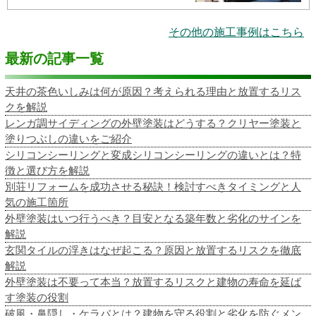
その他の施工事例はこちら
最新の記事一覧
天井の茶色いしみは何が原因？考えられる理由と放置するリス
クを解説
レンガ調サイディングの外壁塗装はどうする？クリヤー塗装と
塗りつぶしの違いをご紹介
シリコンシーリングと変成シリコンシーリングの違いとは？特
徴と選び方を解説
別荘リフォームを成功させる秘訣！検討すべきタイミングと人
気の施工箇所
外壁塗装はいつ行うべき？目安となる築年数と劣化のサインを
解説
玄関タイルの浮きはなぜ起こる？原因と放置するリスクを徹底
解説
外壁塗装は不要って本当？放置するリスクと建物の寿命を延ば
す塗装の役割
破風・鼻隠し・ケラバとは？建物を守る役割と劣化を防ぐメン