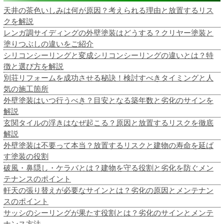
天井の茶色いしみは何が原因？考えられる理由と放置するリス
クを解説
レンガ調サイディングの外壁塗装はどうする？クリヤー塗装と
塗りつぶしの違いをご紹介
シリコンシーリングと変成シリコンシーリングの違いとは？特
徴と選び方を解説
別荘リフォームを成功させる秘訣！検討すべきタイミングと人
気の施工箇所
外壁塗装はいつ行うべき？目安となる築年数と劣化のサインを
解説
玄関タイルの浮きはなぜ起こる？原因と放置するリスクを徹底
解説
外壁塗装は不要って本当？放置するリスクと建物の寿命を延ば
す塗装の役割
破風・鼻隠し・ケラバとは？建物を守る役割と劣化を防ぐメン
テナンスのポイント
軒天の張り替えが必要なサインとは？劣化の原因とメンテナン
スのポイント
サッシのシーリングが果たす役割とは？劣化のサインとメンテ