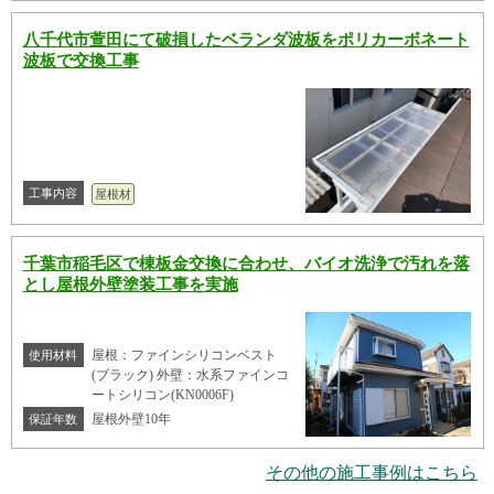
八千代市萱田にて破損したベランダ波板をポリカーボネート
波板で交換工事
工事内容
屋根材
千葉市稲毛区で棟板金交換に合わせ、バイオ洗浄で汚れを落
とし屋根外壁塗装工事を実施
屋根：ファインシリコンベスト
使用材料
(ブラック) 外壁：水系ファインコ
ートシリコン(KN0006F)
屋根外壁10年
保証年数
その他の施工事例はこちら