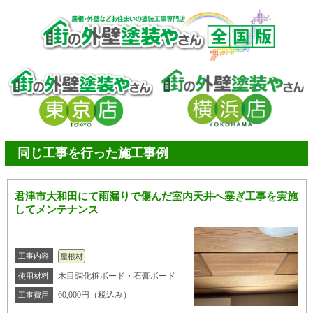
同じ工事を行った施工事例
君津市大和田にて雨漏りで傷んだ室内天井へ塞ぎ工事を実施
してメンテナンス
工事内容
屋根材
木目調化粧ボード・石膏ボード
使用材料
60,000円（税込み）
工事費用