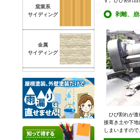
す。ひび割れ自
窯業系
剥離、崩
サイディング
金属
サイディング
ひび割れが進行
接葺き土や下地
しまいますので