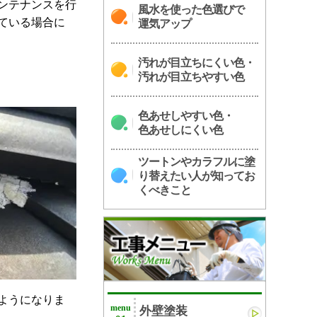
ンテナンスを行
風水を使った色選びで
ている場合に
運気アップ
汚れが目立ちにくい色・
汚れが目立ちやすい色
色あせしやすい色・
色あせしにくい色
ツートンやカラフルに塗
り替えたい人が知ってお
くべきこと
ようになりま
menu
外壁塗装