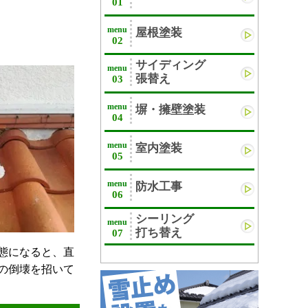
01
menu
屋根塗装
02
サイディング
menu
張替え
03
menu
塀・擁壁塗装
04
menu
室内塗装
05
menu
防水工事
06
シーリング
menu
打ち替え
07
態になると、直
の倒壊を招いて