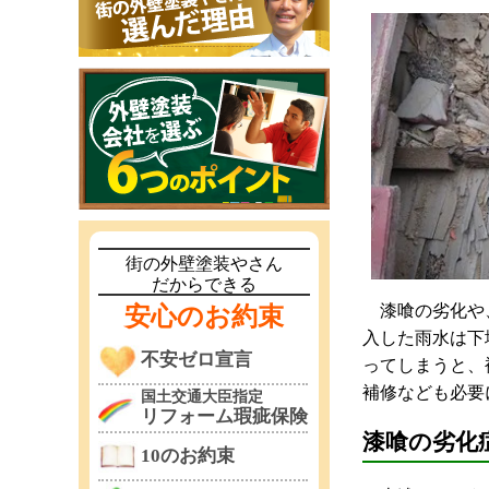
街の外壁塗装やさん
だからできる
漆喰の劣化や、
安心のお約束
入した雨水は下
不安ゼロ宣言
ってしまうと、
補修なども必要
国土交通大臣指定
リフォーム瑕疵保険
漆喰の劣化
10のお約束