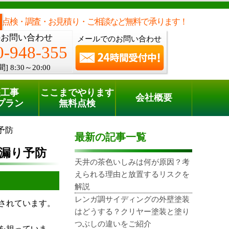
メールでのご相談
電話でのご相談
[8:30～20:00]
0120-948-355
phone
点検・調査・お見積り・ご相談など無料で承ります！
のお問い合わせ
メールでのお問い合わせ
0-948-355
間]
8:30～20:00
装工事
ここまでやります
会社概要
プラン
無料点検
予防
最新の記事一覧
漏り予防
天井の茶色いしみは何が原因？考
えられる理由と放置するリスクを
解説
レンガ調サイディングの外壁塗装
されています。
はどうする？クリヤー塗装と塗り
つぶしの違いをご紹介
を担っていま