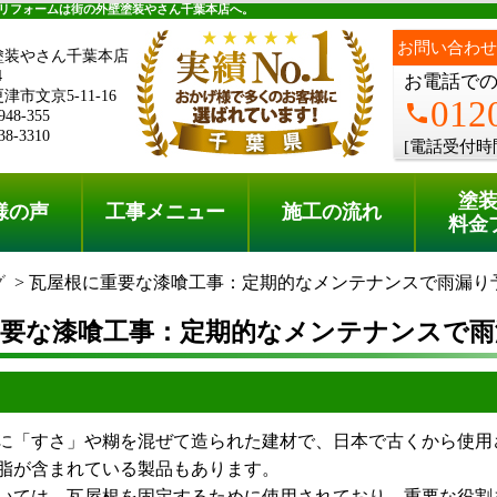
料金プラン
無料点検
リフォームは街の外壁塗装やさん千葉本店へ。
お問い合わせ
塗装やさん千葉本店
4
お電話で
市文京5-11-16
012
phone
948-355
38-3310
[電話受付時
塗
様の声
工事メニュー
施工の流れ
料金
グ
瓦屋根に重要な漆喰工事：定期的なメンテナンスで雨漏り
重要な漆喰工事：定期的なメンテナンスで雨
「すさ」や糊を混ぜて造られた建材で、日本で古くから使用
脂が含まれている製品もあります。
ては、瓦屋根を固定するために使用されており、重要な役割