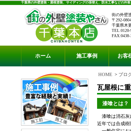
千葉県の外壁塗装・屋根塗装、サイディングの張替え、防水工事などの外装
街の外壁
〒292-080
千葉県木更津
TEL:0120-
FAX:0438-
ホーム
施工事例
お客
HOME
ブロ
瓦屋根に
漆喰とは？
漆喰は消石灰に
近年では合成樹
一般住宅におい