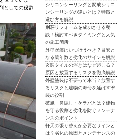
シリコンシーリングと変成シリコ
剤としての役割
ンシーリングの違いとは？特徴と
選び方を解説
別荘リフォームを成功させる秘
訣！検討すべきタイミングと人気
の施工箇所
外壁塗装はいつ行うべき？目安と
なる築年数と劣化のサインを解説
玄関タイルの浮きはなぜ起こる？
原因と放置するリスクを徹底解説
外壁塗装は不要って本当？放置す
るリスクと建物の寿命を延ばす塗
装の役割
破風・鼻隠し・ケラバとは？建物
を守る役割と劣化を防ぐメンテナ
ンスのポイント
軒天の張り替えが必要なサインと
は？劣化の原因とメンテナンスの