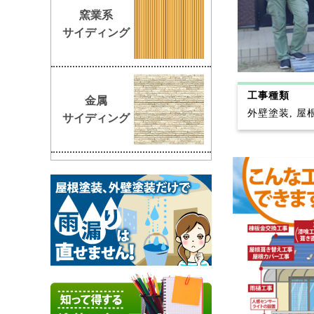
窯業系
サイディング
工事種類
金属
外壁塗装, 屋
サイディング