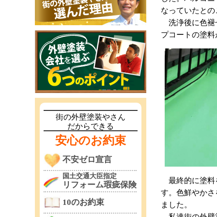
なっていたとの
洗浄後に色褪せ
プコートの塗料
街の外壁塗装やさん
だからできる
安心のお約束
不安ゼロ宣言
国土交通大臣指定
最終的に塗料を
リフォーム瑕疵保険
す。色鮮やかさ
10のお約束
ました。
私達街の外壁塗