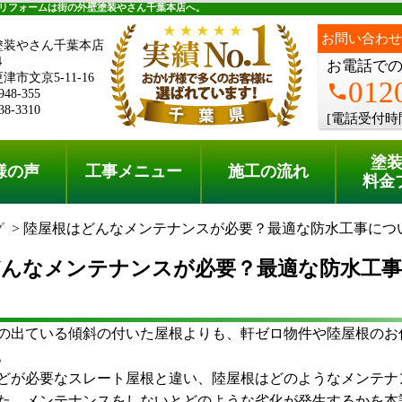
料金プラン
無料点検
リフォームは街の外壁塗装やさん千葉本店へ。
お問い合わせ
塗装やさん千葉本店
4
お電話で
市文京5-11-16
012
phone
948-355
38-3310
[電話受付時
塗
様の声
工事メニュー
施工の流れ
料金
グ
陸屋根はどんなメンテナンスが必要？最適な防水工事につ
どんなメンテナンスが必要？最適な防水工
出ている傾斜の付いた屋根よりも、軒ゼロ物件や陸屋根のお
。
が必要なスレート屋根と違い、陸屋根はどのようなメンテナ
た、メンテナンスをしないとどのような劣化が発生するかを本