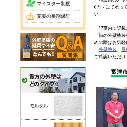
マイスター制度
0円～にて承っ
い！
充実の長期保証
記事内に記載さ
街の外壁塗装や
めの際はお気軽
外壁塗装
、
屋
ご確認いただけ
富津
モルタル