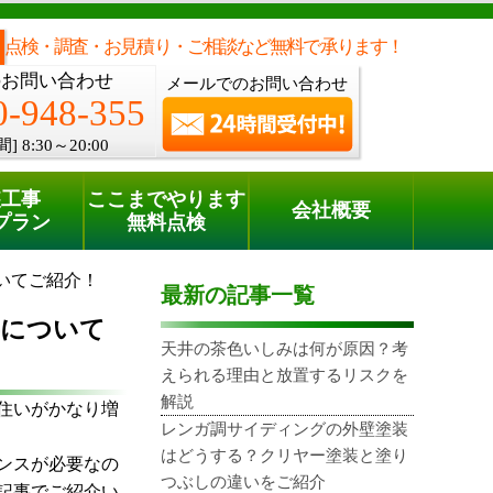
メールでのご相談
電話でのご相談
[8:30～20:00]
0120-948-355
phone
点検・調査・お見積り・ご相談など無料で承ります！
のお問い合わせ
メールでのお問い合わせ
0-948-355
間]
8:30～20:00
装工事
ここまでやります
会社概要
プラン
無料点検
いてご紹介！
最新の記事一覧
事について
天井の茶色いしみは何が原因？考
えられる理由と放置するリスクを
解説
住いがかなり増
レンガ調サイディングの外壁塗装
はどうする？クリヤー塗装と塗り
ンスが必要なの
つぶしの違いをご紹介
記事でご紹介い