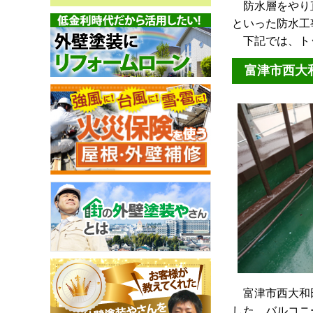
防水層をやり直
といった防水工
下記では、トッ
富津市西大
富津市西大和田
した。バルコニ