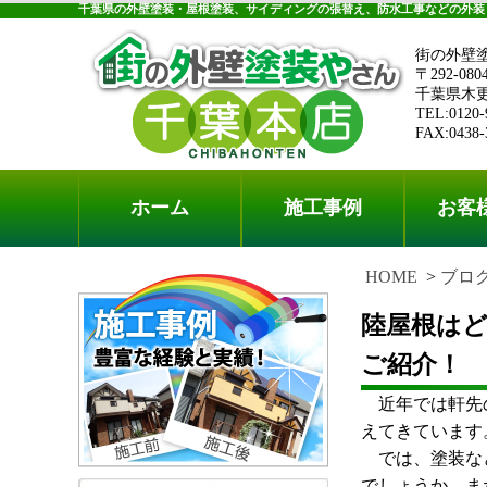
千葉県の外壁塗装・屋根塗装、サイディングの張替え、防水工事などの外装
街の外壁
〒292-080
千葉県木更津
TEL:0120-
FAX:0438-
ホーム
施工事例
お客
HOME
ブロ
陸屋根は
ご紹介！
近年では軒先の
えてきています
では、塗装など
でしょうか。ま