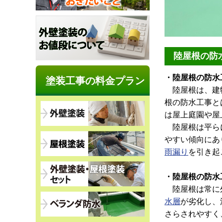
陸屋根の防
・陸屋根の防水
塗装工事の料金プラン
陸屋根は、建
根の防水工事と
は屋上庭園や屋
陸屋根は平らに
やすい傾向にあ
雨漏り
を引き起
・陸屋根の防水
陸屋根は常に外
水層
が劣化し、
さらされやすく