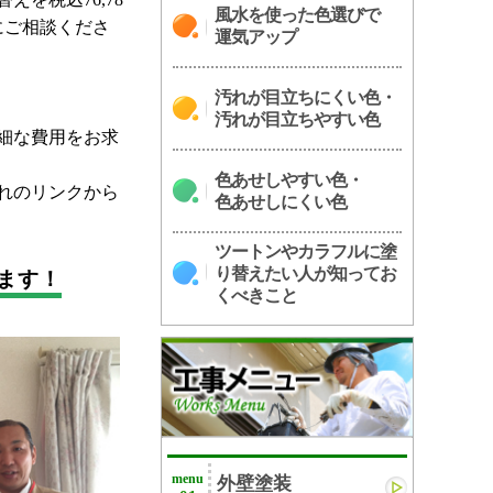
風水を使った色選びで
にご相談くださ
運気アップ
汚れが目立ちにくい色・
汚れが目立ちやすい色
細な費用をお求
色あせしやすい色・
れのリンクから
色あせしにくい色
ツートンやカラフルに塗
り替えたい人が知ってお
ます！
くべきこと
menu
外壁塗装