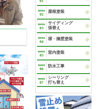
01
menu
屋根塗装
02
サイディング
menu
張替え
03
menu
塀・擁壁塗装
04
menu
室内塗装
05
menu
防水工事
06
シーリング
menu
打ち替え
07