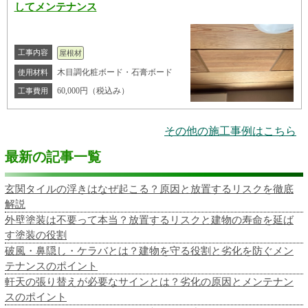
してメンテナンス
工事内容
屋根材
木目調化粧ボード・石膏ボード
使用材料
60,000円（税込み）
工事費用
その他の施工事例はこちら
最新の記事一覧
玄関タイルの浮きはなぜ起こる？原因と放置するリスクを徹底
解説
外壁塗装は不要って本当？放置するリスクと建物の寿命を延ば
す塗装の役割
破風・鼻隠し・ケラバとは？建物を守る役割と劣化を防ぐメン
テナンスのポイント
軒天の張り替えが必要なサインとは？劣化の原因とメンテナン
スのポイント