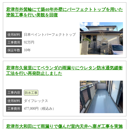
君津市外箕輪にて築40年外壁にパーフェクトトップを用いた
塗装工事を行い美観を回復
日本ペイントパーフェクトトップ
使用材料
92万円
工事費用
10年
保証年数
君津市久留里にてベランダの雨漏りにウレタン防水通気緩衝
工法を行い再発防止しました
工事内容
防水工事
ダイフレックス
使用材料
477,000円（税込み）
工事費用
君津市大和田にて雨漏りで傷んだ室内天井へ塞ぎ工事を実施