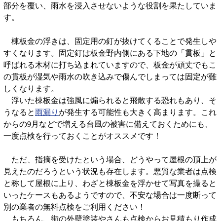
部分を覆い、雨水を浸入させないような役割を果たしていま
す。
棟板金の浮きは、固定用の釘が抜けてくることで発生しや
すくなります。固定釘は板金野内側にある下地の「貫板」と
呼ばれる木材に打ち込まれていますので、板金が頑丈でもこ
の貫板が湿気や雨水の吹き込みで傷んでしまっては固定が難
しくなります。
浮いた棟板金は強風に煽られると飛散する恐れもあり、そ
うなると
雨漏り
が発生する可能性も大きく高まります。これ
からの9月などで増える台風の被害に備えておくためにも、
一度点検を行っておくことがオススメです！
ただ、指摘を受けたという場合、どうやって屋根の頂上が
見えたのだろうという状況も存在します。悪質な業者は点検
と称して屋根に上り、わざと棟板金を浮かせて写真を撮ると
いったケースもあるようですので、不安な場合は一度断って
別の業者の無料点検をご利用ください！
もちろん、街の外壁塗装やさんも点検からお見積もり作成