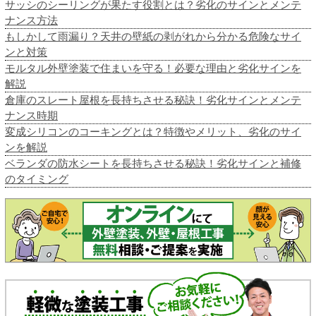
サッシのシーリングが果たす役割とは？劣化のサインとメンテ
ナンス方法
もしかして雨漏り？天井の壁紙の剥がれから分かる危険なサイ
ンと対策
モルタル外壁塗装で住まいを守る！必要な理由と劣化サインを
解説
倉庫のスレート屋根を長持ちさせる秘訣！劣化サインとメンテ
ナンス時期
変成シリコンのコーキングとは？特徴やメリット、劣化のサイ
ンを解説
ベランダの防水シートを長持ちさせる秘訣！劣化サインと補修
のタイミング