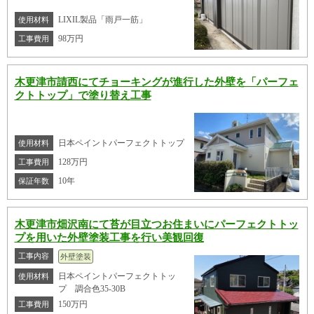
LIXIL製品「雨戸一筋」
使用材料
98万円
工事費用
木更津市請西にてチョーキングが進行した外壁を「パーフェ
クトトップ」で塗り替え工事
日本ペイントパーフェクトトップ
使用材料
128万円
工事費用
10年
保証年数
木更津市畑沢南にて苔が目立つお住まいにパーフェクトトッ
プを用いた外壁塗装工事を行い美観回復
工事内容
外壁塗装
日本ペイントパーフェクトトッ
使用材料
プ 調合色35-30B
150万円
工事費用