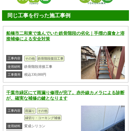
同じ工事を行った施工事例
船橋市二和東で進んでいた鉄骨階段の劣化｜手摺の腐食と溶
接補修による安全対策
工事内容
その他
鉄骨階段復旧工事
鉄骨階段溶接工事
使用材料
税込330,000円
工事費用
千葉市緑区にて雨漏り修理が完了。赤外線カメラによる診断
が、確実な補修の鍵となります
工事内容
雨漏り
その他
縁切り・コーキング補修
変成シリコン
使用材料