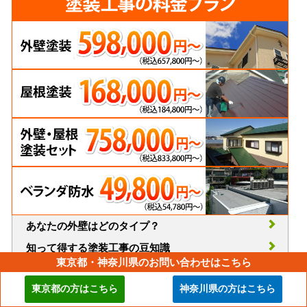
あなたの外壁はどのタイプ？
知って得する塗装工事の豆知識
東京都・神奈川県のお問い合わせはこちら
外壁塗装はどこに頼んだらいい？
東京都の方はこちら
神奈川県の方はこちら
火災保険を活用した屋根・外壁補修