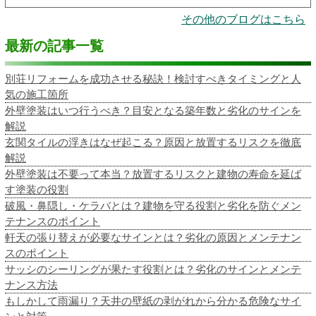
その他のブログはこちら
最新の記事一覧
別荘リフォームを成功させる秘訣！検討すべきタイミングと人
気の施工箇所
外壁塗装はいつ行うべき？目安となる築年数と劣化のサインを
解説
玄関タイルの浮きはなぜ起こる？原因と放置するリスクを徹底
解説
外壁塗装は不要って本当？放置するリスクと建物の寿命を延ば
す塗装の役割
破風・鼻隠し・ケラバとは？建物を守る役割と劣化を防ぐメン
テナンスのポイント
軒天の張り替えが必要なサインとは？劣化の原因とメンテナン
スのポイント
サッシのシーリングが果たす役割とは？劣化のサインとメンテ
ナンス方法
もしかして雨漏り？天井の壁紙の剥がれから分かる危険なサイ