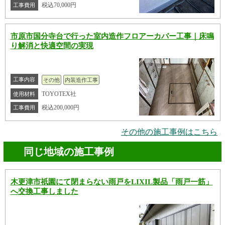
税込70,000円
工事費用
市原市国分寺台で行った室内造作フロアーカバー工事｜床鳴
り解消と快適空間の実現
工事内容
その他
内装造作工事
TOYOTEX社
使用材料
税込200,000円
工事費用
その他の施工事例はこちら
同じ地域の施工事例
木更津市祇園にて閉まらない雨戸をLIXIL製品「雨戸一筋」
へ交換工事しました