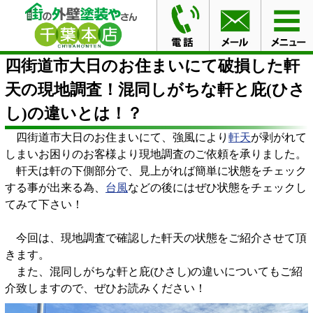
HOME
ブログ
四街道市大日のお住まいにて破損した軒
天の現地調査！混同しがちな軒と庇(ひさし)の違いとは！？
四街道市大日のお住まいにて破損した軒
天の現地調査！混同しがちな軒と庇(ひさ
し)の違いとは！？
四街道市大日のお住まいにて、強風により
軒天
が剥がれて
しまいお困りのお客様より現地調査のご依頼を承りました。
軒天は軒の下側部分で、見上がれば簡単に状態をチェック
する事が出来る為、
台風
などの後にはぜひ状態をチェックし
てみて下さい！
今回は、現地調査で確認した軒天の状態をご紹介させて頂
きます。
また、混同しがちな軒と庇(ひさし)の違いについてもご紹
介致しますので、ぜひお読みください！