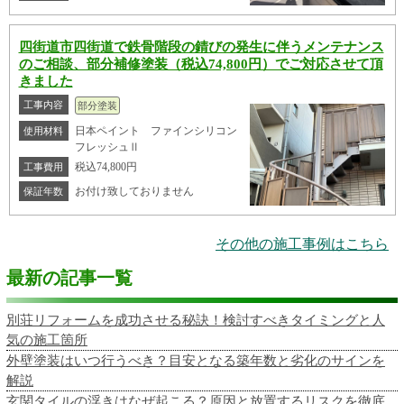
四街道市四街道で鉄骨階段の錆びの発生に伴うメンテナンス
のご相談、部分補修塗装（税込74,800円）でご対応させて頂
きました
工事内容
部分塗装
日本ペイント ファインシリコン
使用材料
フレッシュⅡ
税込74,800円
工事費用
お付け致しておりません
保証年数
その他の施工事例はこちら
最新の記事一覧
別荘リフォームを成功させる秘訣！検討すべきタイミングと人
気の施工箇所
外壁塗装はいつ行うべき？目安となる築年数と劣化のサインを
解説
玄関タイルの浮きはなぜ起こる？原因と放置するリスクを徹底