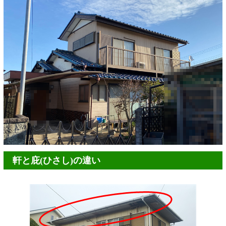
軒と庇(ひさし)の違い