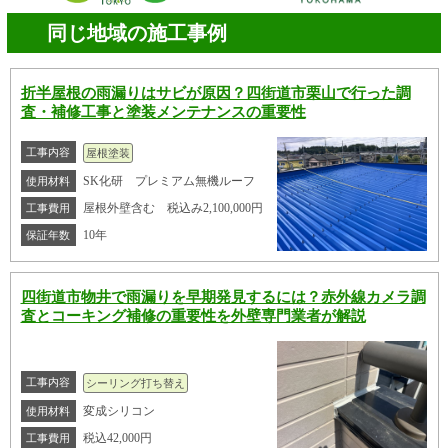
同じ地域の施工事例
折半屋根の雨漏りはサビが原因？四街道市栗山で行った調
査・補修工事と塗装メンテナンスの重要性
工事内容
屋根塗装
SK化研 プレミアム無機ルーフ
使用材料
屋根外壁含む 税込み2,100,000円
工事費用
10年
保証年数
四街道市物井で雨漏りを早期発見するには？赤外線カメラ調
査とコーキング補修の重要性を外壁専門業者が解説
工事内容
シーリング打ち替え
変成シリコン
使用材料
税込42,000円
工事費用