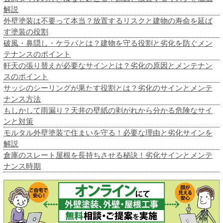
解説
外壁塗装は不要って本当？放置するリスクと建物の寿命を延ば
す塗装の役割
破風・鼻隠し・ケラバとは？建物を守る役割と劣化を防ぐメン
テナンスのポイント
軒天の張り替えが必要なサインとは？劣化の原因とメンテナン
スのポイント
サッシのシーリングが果たす役割とは？劣化のサインとメンテ
ナンス方法
もしかして雨漏り？天井の壁紙の剥がれから分かる危険なサイ
ンと対策
モルタル外壁塗装で住まいを守る！必要な理由と劣化サインを
解説
倉庫のスレート屋根を長持ちさせる秘訣！劣化サインとメンテ
ナンス時期