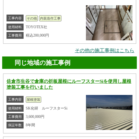
工事内容
その他
内装造作工事
TOYOTEX社
使用材料
税込200,000円
工事費用
その他の施工事例はこちら
同じ地域の施工事例
佐倉市生谷で倉庫の折板屋根にルーフスターSiを使用し屋根
塗装工事を行いました
工事内容
屋根塗装
SK化研 ルーフスターSi
使用材料
3,600,000円
工事費用
8年間
保証年数