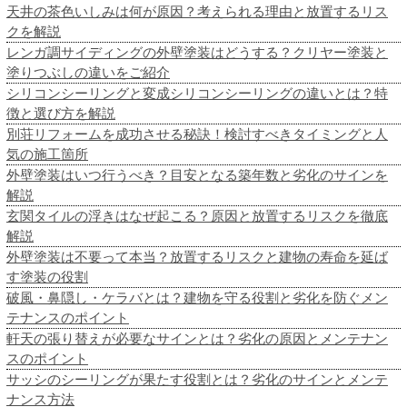
天井の茶色いしみは何が原因？考えられる理由と放置するリス
クを解説
レンガ調サイディングの外壁塗装はどうする？クリヤー塗装と
塗りつぶしの違いをご紹介
シリコンシーリングと変成シリコンシーリングの違いとは？特
徴と選び方を解説
別荘リフォームを成功させる秘訣！検討すべきタイミングと人
気の施工箇所
外壁塗装はいつ行うべき？目安となる築年数と劣化のサインを
解説
玄関タイルの浮きはなぜ起こる？原因と放置するリスクを徹底
解説
外壁塗装は不要って本当？放置するリスクと建物の寿命を延ば
す塗装の役割
破風・鼻隠し・ケラバとは？建物を守る役割と劣化を防ぐメン
テナンスのポイント
軒天の張り替えが必要なサインとは？劣化の原因とメンテナン
スのポイント
サッシのシーリングが果たす役割とは？劣化のサインとメンテ
ナンス方法