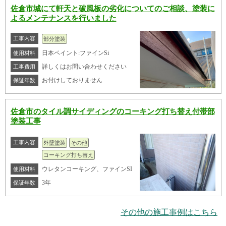
佐倉市城にて軒天と破風板の劣化についてのご相談、塗装に
よるメンテナンスを行いました
工事内容
部分塗装
日本ペイント:ファインSi
使用材料
詳しくはお問い合わせください
工事費用
お付けしておりません
保証年数
佐倉市のタイル調サイディングのコーキング打ち替え付帯部
塗装工事
工事内容
外壁塗装
その他
コーキング打ち替え
ウレタンコーキング、ファインSI
使用材料
3年
保証年数
その他の施工事例はこちら