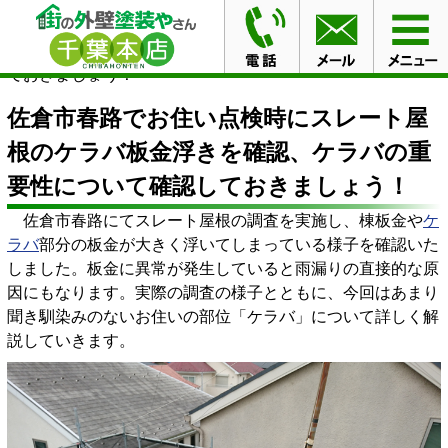
HOME
ブログ
佐倉市春路でお住い点検時にスレート屋
根のケラバ板金浮きを確認、ケラバの重要性について確認し
ておきましょう！
佐倉市春路でお住い点検時にスレート屋
根のケラバ板金浮きを確認、ケラバの重
要性について確認しておきましょう！
佐倉市春路にてスレート屋根の調査を実施し、棟板金や
ケ
ラバ
部分の板金が大きく浮いてしまっている様子を確認いた
しました。板金に異常が発生していると雨漏りの直接的な原
因にもなります。実際の調査の様子とともに、今回はあまり
聞き馴染みのないお住いの部位「ケラバ」について詳しく解
説していきます。