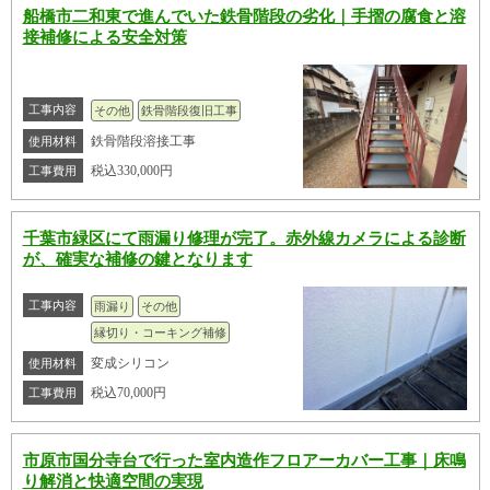
船橋市二和東で進んでいた鉄骨階段の劣化｜手摺の腐食と溶
接補修による安全対策
工事内容
その他
鉄骨階段復旧工事
鉄骨階段溶接工事
使用材料
税込330,000円
工事費用
千葉市緑区にて雨漏り修理が完了。赤外線カメラによる診断
が、確実な補修の鍵となります
工事内容
雨漏り
その他
縁切り・コーキング補修
変成シリコン
使用材料
税込70,000円
工事費用
市原市国分寺台で行った室内造作フロアーカバー工事｜床鳴
り解消と快適空間の実現