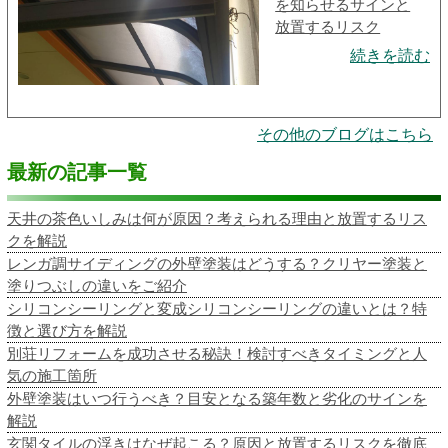
を知らせるサインと
放置するリスク
続きを読む
その他のブログはこちら
最新の記事一覧
天井の茶色いしみは何が原因？考えられる理由と放置するリス
クを解説
レンガ調サイディングの外壁塗装はどうする？クリヤー塗装と
塗りつぶしの違いをご紹介
シリコンシーリングと変成シリコンシーリングの違いとは？特
徴と選び方を解説
別荘リフォームを成功させる秘訣！検討すべきタイミングと人
気の施工箇所
外壁塗装はいつ行うべき？目安となる築年数と劣化のサインを
解説
玄関タイルの浮きはなぜ起こる？原因と放置するリスクを徹底