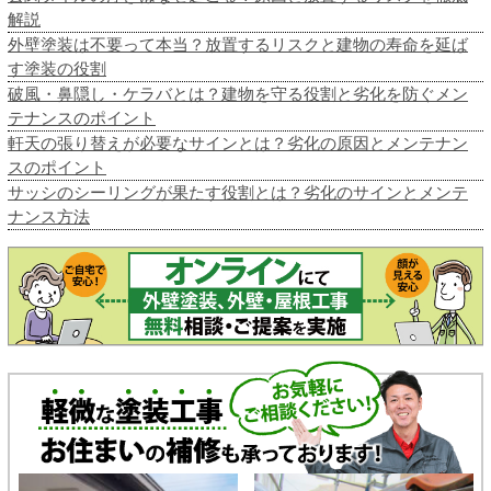
解説
外壁塗装は不要って本当？放置するリスクと建物の寿命を延ば
す塗装の役割
破風・鼻隠し・ケラバとは？建物を守る役割と劣化を防ぐメン
テナンスのポイント
軒天の張り替えが必要なサインとは？劣化の原因とメンテナン
スのポイント
サッシのシーリングが果たす役割とは？劣化のサインとメンテ
ナンス方法