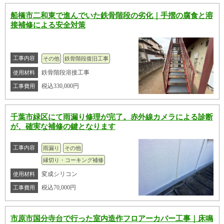
船橋市二和東で進んでいた鉄骨階段の劣化｜手摺の腐食と溶
接補修による安全対策
工事内容
その他
鉄骨階段復旧工事
鉄骨階段溶接工事
使用材料
税込330,000円
工事費用
千葉市緑区にて雨漏り修理が完了。赤外線カメラによる診断
が、確実な補修の鍵となります
工事内容
雨漏り
その他
縁切り・コーキング補修
変成シリコン
使用材料
税込70,000円
工事費用
市原市国分寺台で行った室内造作フロアーカバー工事｜床鳴