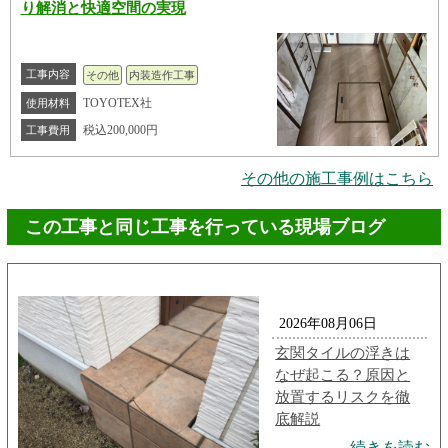
り解消と快適空間の実現
工事内容
その他
内装造作工事
TOYOTEX社
使用材料
税込200,000円
工事費用
その他の施工事例はこちら
この工事と同じ工事を行っている現場ブログ
2026年08月06日
玄関タイルの浮きは
なぜ起こる？原因と
放置するリスクを徹
底解説
続きを読む