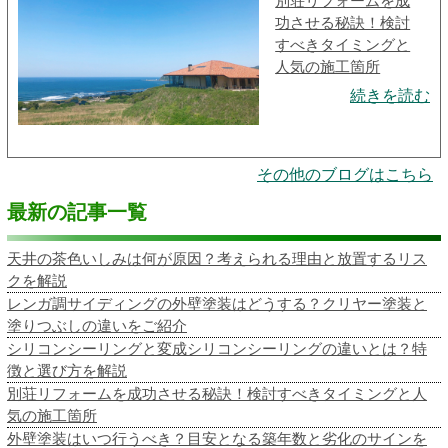
別荘リフォームを成
功させる秘訣！検討
すべきタイミングと
人気の施工箇所
続きを読む
その他のブログはこちら
最新の記事一覧
天井の茶色いしみは何が原因？考えられる理由と放置するリス
クを解説
レンガ調サイディングの外壁塗装はどうする？クリヤー塗装と
塗りつぶしの違いをご紹介
シリコンシーリングと変成シリコンシーリングの違いとは？特
徴と選び方を解説
別荘リフォームを成功させる秘訣！検討すべきタイミングと人
気の施工箇所
外壁塗装はいつ行うべき？目安となる築年数と劣化のサインを