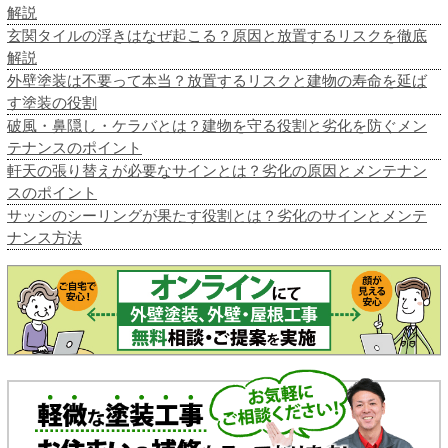
解説
玄関タイルの浮きはなぜ起こる？原因と放置するリスクを徹底
解説
外壁塗装は不要って本当？放置するリスクと建物の寿命を延ば
す塗装の役割
破風・鼻隠し・ケラバとは？建物を守る役割と劣化を防ぐメン
テナンスのポイント
軒天の張り替えが必要なサインとは？劣化の原因とメンテナン
スのポイント
サッシのシーリングが果たす役割とは？劣化のサインとメンテ
ナンス方法