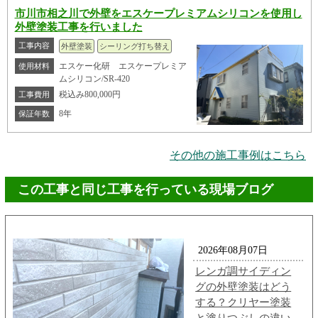
市川市相之川で外壁をエスケープレミアムシリコンを使用し
外壁塗装工事を行いました
工事内容
外壁塗装
シーリング打ち替え
エスケー化研 エスケープレミア
使用材料
ムシリコン/SR-420
税込み800,000円
工事費用
8年
保証年数
その他の施工事例はこちら
この工事と同じ工事を行っている現場ブログ
2026年08月07日
レンガ調サイディン
グの外壁塗装はどう
する？クリヤー塗装