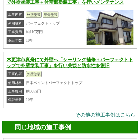
で外壁塗装工事＋付帯部塗装工事」を行いメンテナンス
工事内容
外壁塗装
部分塗装
パーフェクトトップ
使用材料
約110万円
工事費用
10年
保証年数
木更津市真舟にて外壁へ「シーリング補修＋パーフェクトト
ップで外壁塗装工事」を行い美観と防水性を復旧
工事内容
外壁塗装
日本ペイントパーフェクトトップ
使用材料
約80万円
工事費用
10年
保証年数
その他の施工事例はこちら
同じ地域の施工事例