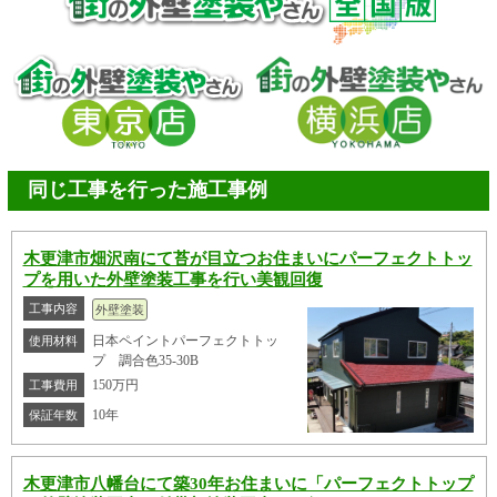
同じ工事を行った施工事例
木更津市畑沢南にて苔が目立つお住まいにパーフェクトトッ
プを用いた外壁塗装工事を行い美観回復
工事内容
外壁塗装
日本ペイントパーフェクトトッ
使用材料
プ 調合色35-30B
150万円
工事費用
10年
保証年数
木更津市八幡台にて築30年お住まいに「パーフェクトトップ