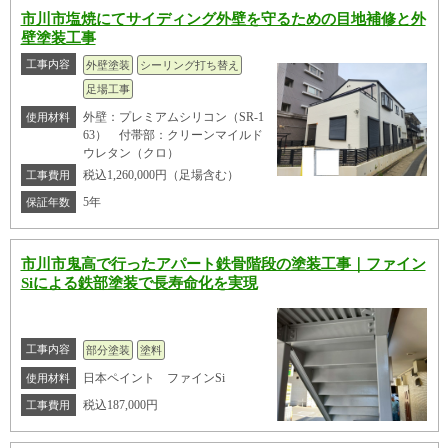
市川市塩焼にてサイディング外壁を守るための目地補修と外
壁塗装工事
工事内容
外壁塗装
シーリング打ち替え
足場工事
外壁：プレミアムシリコン（SR-1
使用材料
63） 付帯部：クリーンマイルド
ウレタン（クロ）
税込1,260,000円（足場含む）
工事費用
5年
保証年数
市川市鬼高で行ったアパート鉄骨階段の塗装工事｜ファイン
Siによる鉄部塗装で長寿命化を実現
工事内容
部分塗装
塗料
日本ペイント ファインSi
使用材料
税込187,000円
工事費用